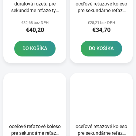
duralová rozeta pre
oceľové reťazové koleso
sekundárne reťaze typ
pre sekundárne reťaze
520 JT 49 zubov čierna
typ 520 SUNSTAR 52
€32,68 bez DPH
€28,21 bez DPH
zubov
€40,20
€34,70
DO KOŠÍKA
DO KOŠÍKA
oceľové reťazové koleso
oceľové reťazové koleso
pre sekundárne reťaze
pre sekundárne reťaze