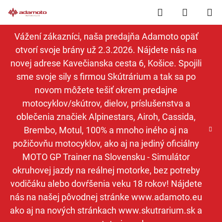
Prejsť
Hľadať
NÁKUP
na
obsah
KOŠÍK
Vážení zákazníci, naša predajňa Adamoto opäť
otvorí svoje brány už 2.3.2026. Nájdete nás na
novej adrese Kavečianska cesta 6, Košice. Spojili
sme svoje sily s firmou Skútrárium a tak sa po
novom môžete tešiť okrem predajne
motocyklov/skútrov, dielov, príslušenstva a
oblečenia značiek Alpinestars, Airoh, Cassida,
Brembo, Motul, 100% a mnoho iného aj na
požičovňu motocyklov, ako aj na jediný oficiálny
MOTO GP Trainer na Slovensku - Simulátor
okruhovej jazdy na reálnej motorke, bez potreby
vodičáku alebo dovŕšenia veku 18 rokov! Nájdete
nás na našej pôvodnej stránke www.adamoto.eu
ako aj na nových stránkach www.skutrarium.sk a