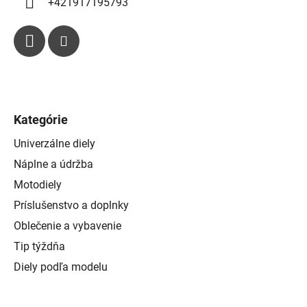
p
+421917195793
i
s
u
Kategórie
Univerzálne diely
Náplne a údržba
Motodiely
Príslušenstvo a doplnky
Oblečenie a vybavenie
Tip týždňa
Diely podľa modelu