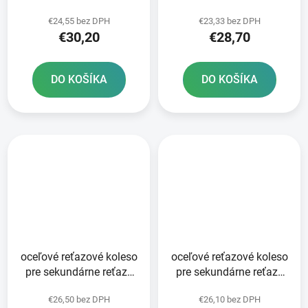
typ 520 SUNSTAR 50
typ 520 SUNSTAR 48
€24,55 bez DPH
€23,33 bez DPH
zubov
zubov
€30,20
€28,70
DO KOŠÍKA
DO KOŠÍKA
oceľové reťazové koleso
oceľové reťazové koleso
pre sekundárne reťaze
pre sekundárne reťaze
typ 520 JT - Anglicko 52
typ 520 JT 51 zubov
€26,50 bez DPH
€26,10 bez DPH
zubov