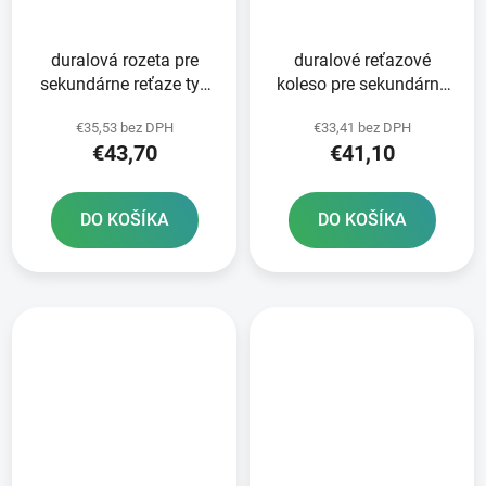
duralová rozeta pre
duralové reťazové
sekundárne reťaze typ
koleso pre sekundárne
520 JT 52 zubov čierna
reťaze typ 520 JT -
€35,53 bez DPH
€33,41 bez DPH
Anglicko 50 zubov
€43,70
€41,10
DO KOŠÍKA
DO KOŠÍKA