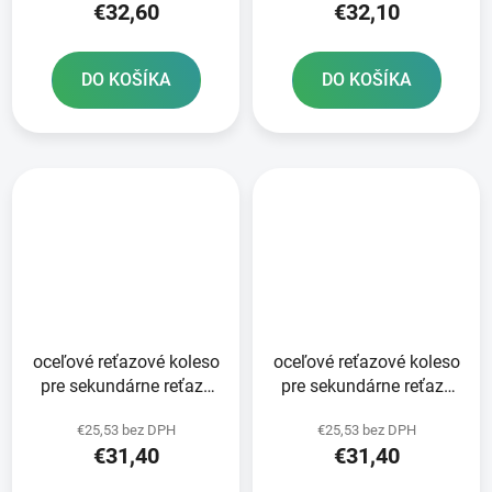
€32,60
€32,10
DO KOŠÍKA
DO KOŠÍKA
oceľové reťazové koleso
oceľové reťazové koleso
pre sekundárne reťaze
pre sekundárne reťaze
typ 520 JT - Anglicko 50
typ 520 JT - Anglicko 49
€25,53 bez DPH
€25,53 bez DPH
zubov
zubov
€31,40
€31,40