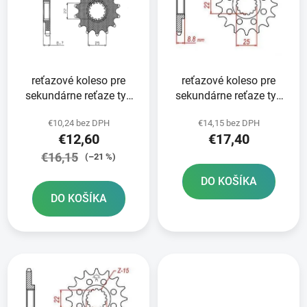
i
o
s
d
p
u
r
k
reťazové koleso pre
reťazové koleso pre
o
t
sekundárne reťaze typ
sekundárne reťaze typ
d
o
520 SUNSTAR 14 zubov
520 JT - Anglicko 14
u
v
€10,24 bez DPH
€14,15 bez DPH
zubov
k
€12,60
€17,40
t
€16,15
(–21 %)
o
DO KOŠÍKA
v
DO KOŠÍKA