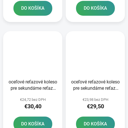
DO KOŠÍKA
DO KOŠÍKA
oceľové reťazové koleso
oceľové reťazové koleso
pre sekundárne reťaze
pre sekundárne reťaze
typ 520 JT - Anglicko 48
typ 520 JT - Anglicko 45
€24,72 bez DPH
€23,98 bez DPH
zubov
zubov
€30,40
€29,50
DO KOŠÍKA
DO KOŠÍKA