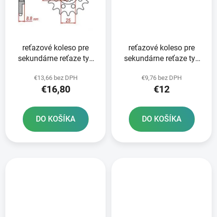
reťazové koleso pre
reťazové koleso pre
sekundárne reťaze typ
sekundárne reťaze typ
520 JT - Anglicko 13
520 JT - Anglicko 12
€13,66 bez DPH
€9,76 bez DPH
zubov
zubov
€16,80
€12
DO KOŠÍKA
DO KOŠÍKA