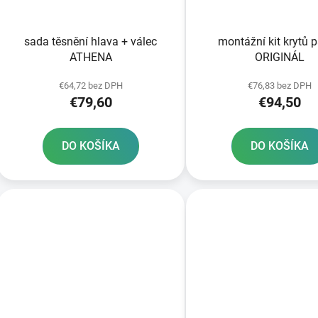
o
d
sada těsnění hlava + válec
montážní kit krytů 
u
ATHENA
ORIGINÁL
k
t
€64,72 bez DPH
€76,83 bez DPH
€79,60
€94,50
o
v
DO KOŠÍKA
DO KOŠÍKA