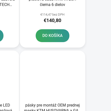
RTECH
čierna 6 dielov
€114,47 bez DPH
€140,80
DO KOŠÍKA
ne LED
pásky pre montáž OEM prednej
ranžová
masky KTM HUSQVARNA a GAS