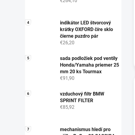
€264,10
indikátor LED štvorcový
krátky OXFORD číre sklo
čierne puzdro pár
€26,20
sada podložiek pod ventily
Honda/Yamaha priemer 25
mm 20 ks Tourmax
€91,90
vzduchový filtr BMW
SPRINT FILTER
€85,92
mechanismus hledí pro