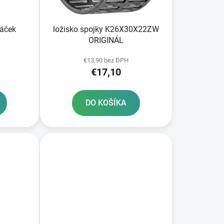
k
t
o
páček
ložisko spojky K26X30X22ZW
v
ORIGINÁL
€13,90 bez DPH
€17,10
DO KOŠÍKA