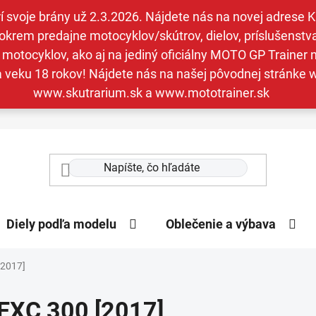
svoje brány už 2.3.2026. Nájdete nás na novej adrese Kav
krem predajne motocyklov/skútrov, dielov, príslušenstva 
otocyklov, ako aj na jediný oficiálny MOTO GP Trainer n
a veku 18 rokov! Nájdete nás na našej pôvodnej stránk
www.skutrarium.sk a www.mototrainer.sk
Diely podľa modelu
Oblečenie a výbava
[2017]
EXC 300 [2017]