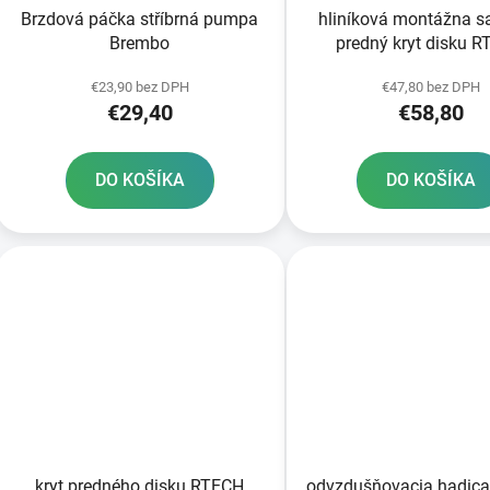
Brzdová páčka stříbrná pumpa
hliníková montážna s
Brembo
predný kryt disku 
€23,90 bez DPH
€47,80 bez DPH
€29,40
€58,80
DO KOŠÍKA
DO KOŠÍKA
kryt predného disku RTECH
odvzdušňovacia hadica