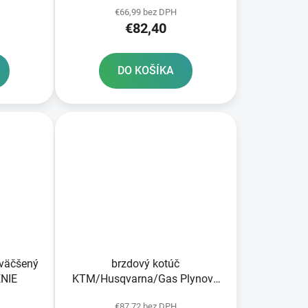
€66,99 bez DPH
€82,40
DO KOŠÍKA
zväčšený
brzdový kotúč
NIE
KTM/Husqvarna/Gas Plynové
predné brzdy
€87,72 bez DPH