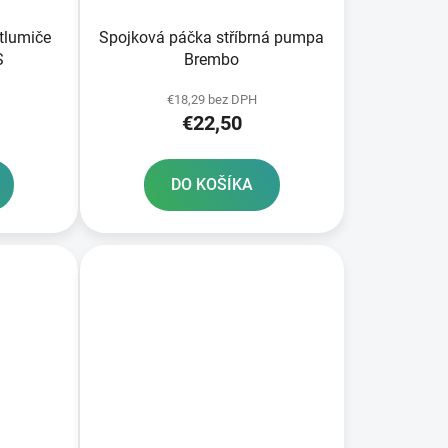
 tlumiče
Spojková páčka stříbrná pumpa
S
Brembo
€18,29 bez DPH
€22,50
DO KOŠÍKA