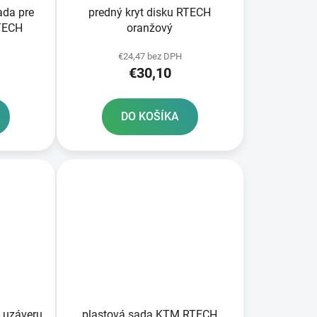
ada pre
predný kryt disku RTECH
RTECH
oranžový
€24,47 bez DPH
€30,10
DO KOŠÍKA
 uzáveru
plastová sada KTM RTECH