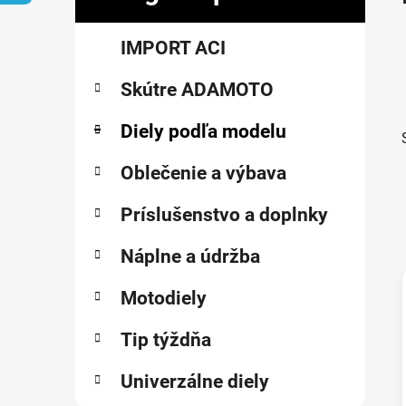
č
K
Preskočiť
n
IMPORT ACI
a
kategórie
ý
t
p
Skútre ADAMOTO
e
a
g
ó
Diely podľa modelu
n
r
e
i
Oblečenie a výbava
l
e
Príslušenstvo a doplnky
Náplne a údržba
Motodiely
i
Tip týždňa
Univerzálne diely