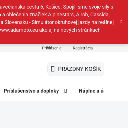
ečianska cesta 6, Košice. Spojili sme svoje sily s
a oblečenia značiek Alpinestars, Airoh, Cassida,
a Slovensku - Simulátor okruhovej jazdy na reálnej
e www.adamoto.eu ako aj na nových stránkach
Prihlásenie
Registrácia
PRÁZDNY KOŠÍK
NÁKUPNÝ
KOŠÍK
Príslušenstvo a doplnky
Náplne a údržba