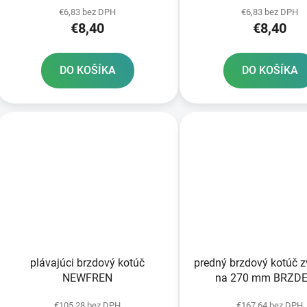
€6,83 bez DPH
€6,83 bez DPH
€8,40
€8,40
DO KOŠÍKA
DO KOŠÍKA
plávajúci brzdový kotúč
predný brzdový kotúč 
NEWFREN
na 270 mm BRZDE
€105,28 bez DPH
€167,64 bez DPH