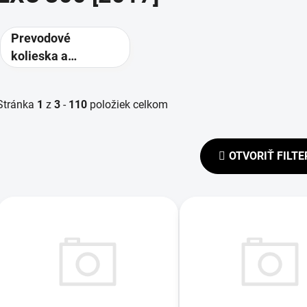
Prevodové
kolieska a
rozety -
alternatívne
Stránka
1
z
3
-
110
položiek celkom
prevody
OTVORIŤ FILTE
V
ý
p
s
p
r