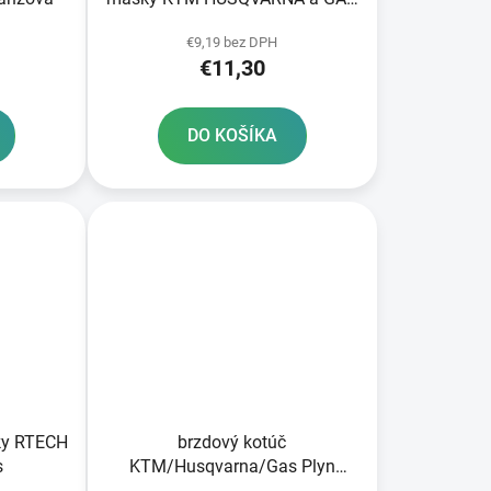
GAS RTECH
€9,19 bez DPH
€11,30
DO KOŠÍKA
ky RTECH
brzdový kotúč
s
KTM/Husqvarna/Gas Plyn
zadný NEWFREN