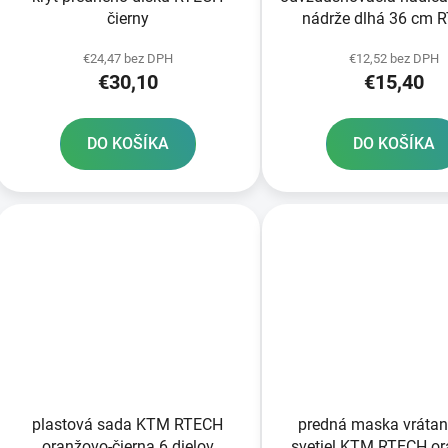
čierny
nádrže dlhá 36 cm 
oranžová
€24,47 bez DPH
€12,52 bez DPH
€30,10
€15,40
DO KOŠÍKA
DO KOŠÍKA
plastová sada KTM RTECH
predná maska vráta
oranžovo-čierna 6 dielov
svetiel KTM RTECH o