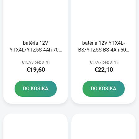
batéria 12V
batéria 12V YTX4L-
YTX4L/YTZ5S 4Ah 70A
BS/YTZ5S-BS 4Ah 50A
bezúdržbová GEL
bezúdržbová MF AGM
€15,93 bez DPH
€17,97 bez DPH
technológia 113x70x85
113x70x85 FULBAT
€19,60
€22,10
A-TECH aktivovaná z
vrátane balenia
výroby
elektrolytu
DO KOŠÍKA
DO KOŠÍKA