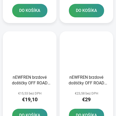
DO KOŠÍKA
DO KOŠÍKA
nEWFREN brzdové
nEWFREN brzdové
doštičky OFF ROAD
doštičky OFF ROAD
DIRT ORGANIC 2 ks v
DIRT SINTERED 2 ks v
€15,53 bez DPH
€23,58 bez DPH
balení
balení
€19,10
€29
DO KOŠÍKA
DO KOŠÍKA