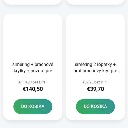
simering + prachové
simering 2 lopatky +
krytky + puzdrá pre
protiprachový kryt pre
prednú vidlicu WP 48
vidlicu 48 x 57 9 x 9 mm
€114,23 bez DPH
€32,28 bez DPH
mm SKF
WP 48 mm SKF
€140,50
€39,70
DO KOŠÍKA
DO KOŠÍKA