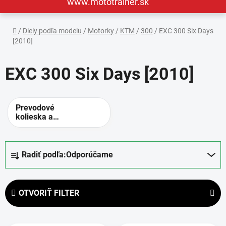
www.mototrainer.sk
Domov
/
Diely podľa modelu
/
Motorky
/
KTM
/
300
/
EXC 300 Six Days
[2010]
EXC 300 Six Days [2010]
Prevodové
kolieska a
rozety -
alternatívne
prevody
R
Radiť podľa:
Odporúčame
a
d
e
OTVORIŤ FILTER
n
i
V