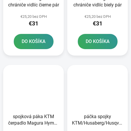
chrániče vidlíc čierne pár
chrániče vidlíc biely pár
€25,20 bez DPH
€25,20 bez DPH
€31
€31
DO KOŠÍKA
DO KOŠÍKA
spojková páka KTM
páčka spojky
čerpadlo Magura Hymec
KTM/Husaberg/Husqvarna/
séria 163 RTECH
čerpadlo Brembo RTECH