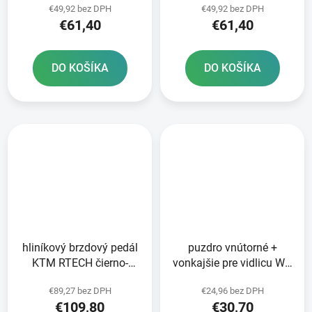
€49,92 bez DPH
€49,92 bez DPH
oranžová
čierna
€61,40
€61,40
DO KOŠÍKA
DO KOŠÍKA
hliníkový brzdový pedál
puzdro vnútorné +
KTM RTECH čierno-
vonkajšie pre vidlicu WP
oranžový
48 mm SKF 2 ks
€89,27 bez DPH
€24,96 bez DPH
€109,80
€30,70