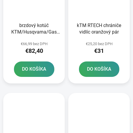
brzdový kotúč
kTM RTECH chrániče
KTM/Husqvarna/Gas
vidlíc oranžový pár
Plyn zadný NEWFREN
€66,99 bez DPH
€25,20 bez DPH
€82,40
€31
DO KOŠÍKA
DO KOŠÍKA