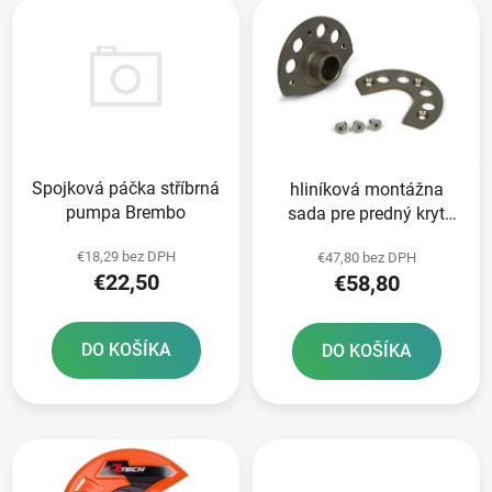
e
ý
p
p
r
i
o
s
d
p
u
r
k
Spojková páčka stříbrná
hliníková montážna
o
t
pumpa Brembo
sada pre predný kryt
d
o
disku RTECH
u
v
€18,29 bez DPH
€47,80 bez DPH
k
€22,50
€58,80
t
o
DO KOŠÍKA
DO KOŠÍKA
v