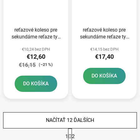
reťazové koleso pre
reťazové koleso pre
sekundárne reťaze typ
sekundárne reťaze typ
520 SUNSTAR 14 zubov
520 JT - Anglicko 14
€10,24 bez DPH
€14,15 bez DPH
zubov
€12,60
€17,40
€16,15
(–21 %)
DO KOŠÍKA
DO KOŠÍKA
NAČÍTAŤ 12 ĎALŠÍCH
S
1
2
t