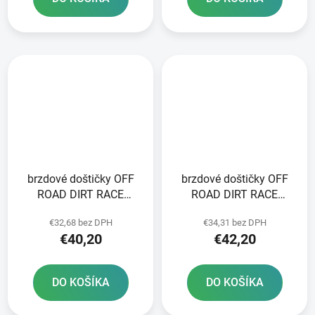
brzdové doštičky OFF
brzdové doštičky OFF
ROAD DIRT RACE
ROAD DIRT RACE
SINTERED NEWFREN 2
SINTERED NEWFREN 2
€32,68 bez DPH
€34,31 bez DPH
ks v balení
ks v balení
€40,20
€42,20
DO KOŠÍKA
DO KOŠÍKA