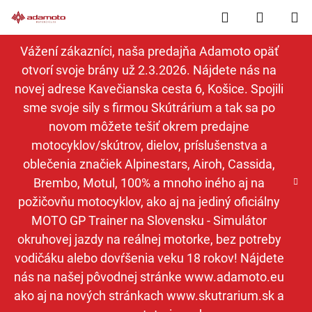
Prejsť
Hľadať
NÁKUP
na
obsah
KOŠÍK
Vážení zákazníci, naša predajňa Adamoto opäť
otvorí svoje brány už 2.3.2026. Nájdete nás na
novej adrese Kavečianska cesta 6, Košice. Spojili
sme svoje sily s firmou Skútrárium a tak sa po
novom môžete tešiť okrem predajne
motocyklov/skútrov, dielov, príslušenstva a
oblečenia značiek Alpinestars, Airoh, Cassida,
Brembo, Motul, 100% a mnoho iného aj na
požičovňu motocyklov, ako aj na jediný oficiálny
MOTO GP Trainer na Slovensku - Simulátor
okruhovej jazdy na reálnej motorke, bez potreby
vodičáku alebo dovŕšenia veku 18 rokov! Nájdete
nás na našej pôvodnej stránke www.adamoto.eu
ako aj na nových stránkach www.skutrarium.sk a