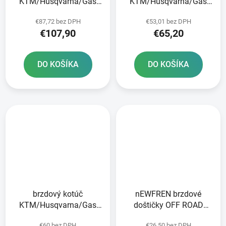
KTM/Husqvarna/Gas
KTM/Husqvarna/Gas
Plynové predné brzdy
Plynová zadná JT
€87,72 bez DPH
€53,01 bez DPH
€107,90
€65,20
DO KOŠÍKA
DO KOŠÍKA
brzdový kotúč
nEWFREN brzdové
KTM/Husqvarna/Gas
doštičky OFF ROAD
Plynová predná JT
DIRT SINTERED 2 ks v
€60 bez DPH
€26,50 bez DPH