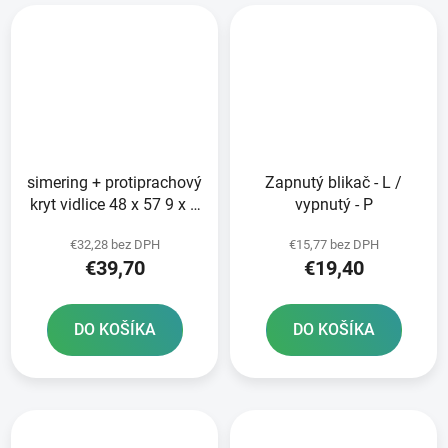
simering + protiprachový
Zapnutý blikač - L /
kryt vidlice 48 x 57 9 x 9
vypnutý - P
mm WP 48 mm SKF
€32,28 bez DPH
€15,77 bez DPH
€39,70
€19,40
DO KOŠÍKA
DO KOŠÍKA