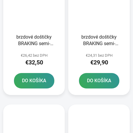
brzdové doštičky
brzdové doštičky
BRAKING semi-
BRAKING semi-
metalická zmes SM1 2
metalická zmes SM1 2
€26,42 bez DPH
€24,31 bez DPH
ks v balení
ks v balení
€32,50
€29,90
DO KOŠÍKA
DO KOŠÍKA