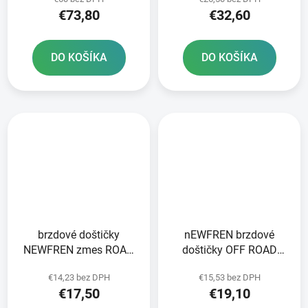
balení
€73,80
€32,60
DO KOŠÍKA
DO KOŠÍKA
brzdové doštičky
nEWFREN brzdové
NEWFREN zmes ROAD
doštičky OFF ROAD
TOURING ORGANIC 2 ks
DIRT ORGANIC 2 ks v
€14,23 bez DPH
€15,53 bez DPH
v balení
balení
€17,50
€19,10