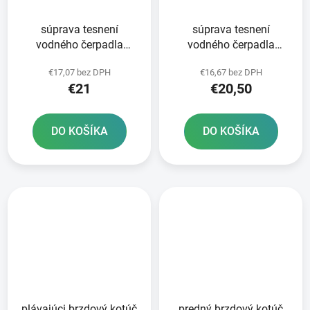
súprava tesnení
súprava tesnení
vodného čerpadla
vodného čerpadla
ATHENA
ATHENA
€17,07 bez DPH
€16,67 bez DPH
€21
€20,50
DO KOŠÍKA
DO KOŠÍKA
plávajúci brzdový kotúč
predný brzdový kotúč