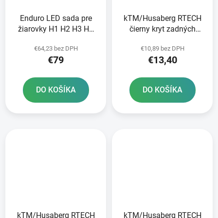
Enduro LED sada pre
kTM/Husaberg RTECH
žiarovky H1 H2 H3 H4
čierny kryt zadných
H7 + KTM + Sherco
tlmičov
€64,23 bez DPH
€10,89 bez DPH
RTECH
€79
€13,40
DO KOŠÍKA
DO KOŠÍKA
kTM/Husaberg RTECH
kTM/Husaberg RTECH