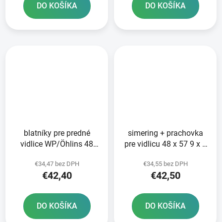
DO KOŠÍKA
DO KOŠÍKA
blatníky pre predné
simering + prachovka
vidlice WP/Öhlins 48
pre vidlicu 48 x 57 9 x 9
mm SKF sada 2 ks
mm WP 48 mm DC SKF
€34,47 bez DPH
€34,55 bez DPH
vrátane závlačiek
zeleno-červená
€42,40
€42,50
DO KOŠÍKA
DO KOŠÍKA