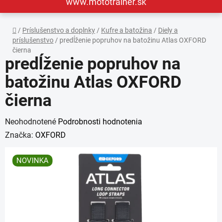
www.mototrainer.sk
Domov
/
Príslušenstvo a doplnky
/
Kufre a batožina
/
Diely a
príslušenstvo
/
predĺženie popruhov na batožinu Atlas OXFORD
čierna
predĺženie popruhov na
batožinu Atlas OXFORD
čierna
Priemerné
Neohodnotené
Podrobnosti hodnotenia
hodnotenie
Značka:
OXFORD
produktu
NOVINKA
je
0,0
z
5
hviezdičiek.