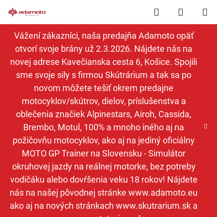
Prejsť
Hľadať
NÁKUP
na
obsah
KOŠÍK
Vážení zákazníci, naša predajňa Adamoto opäť
otvorí svoje brány už 2.3.2026. Nájdete nás na
novej adrese Kavečianska cesta 6, Košice. Spojili
sme svoje sily s firmou Skútrárium a tak sa po
novom môžete tešiť okrem predajne
motocyklov/skútrov, dielov, príslušenstva a
oblečenia značiek Alpinestars, Airoh, Cassida,
Brembo, Motul, 100% a mnoho iného aj na
požičovňu motocyklov, ako aj na jediný oficiálny
MOTO GP Trainer na Slovensku - Simulátor
okruhovej jazdy na reálnej motorke, bez potreby
vodičáku alebo dovŕšenia veku 18 rokov! Nájdete
nás na našej pôvodnej stránke www.adamoto.eu
ako aj na nových stránkach www.skutrarium.sk a