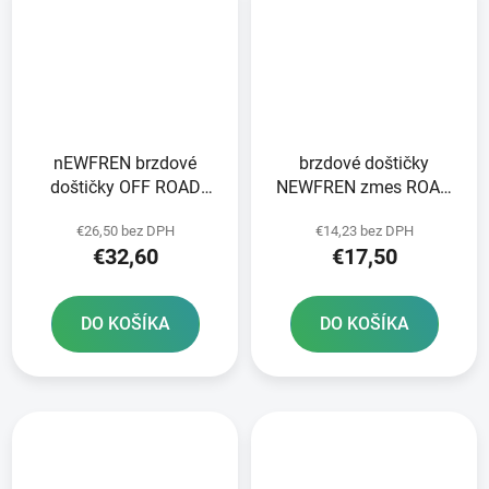
nEWFREN brzdové
brzdové doštičky
doštičky OFF ROAD
NEWFREN zmes ROAD
DIRT SINTERED 2 ks v
TOURING ORGANIC 2 ks
€26,50 bez DPH
€14,23 bez DPH
balení
v balení
€32,60
€17,50
DO KOŠÍKA
DO KOŠÍKA