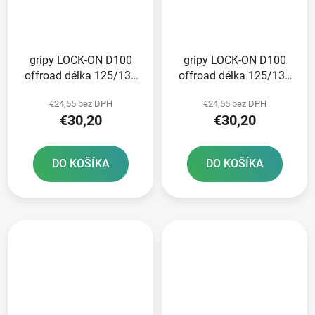
gripy LOCK-ON D100
gripy LOCK-ON D100
offroad délka 125/130
offroad délka 125/130
mm 6 vaček DOMINO
mm 6 vaček DOMINO
€24,55 bez DPH
€24,55 bez DPH
černo-oranžové
černo-červené
€30,20
€30,20
DO KOŠÍKA
DO KOŠÍKA