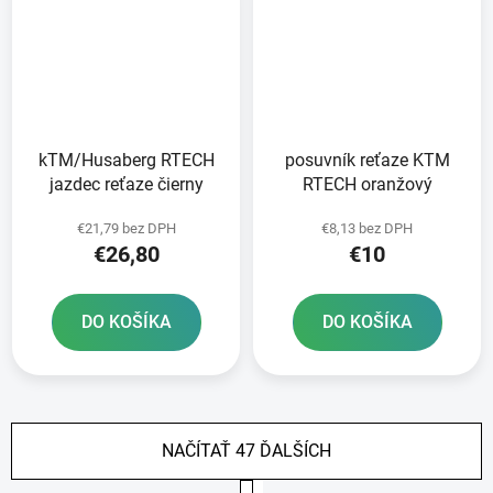
kTM/Husaberg RTECH
posuvník reťaze KTM
jazdec reťaze čierny
RTECH oranžový
€21,79 bez DPH
€8,13 bez DPH
€26,80
€10
DO KOŠÍKA
DO KOŠÍKA
NAČÍTAŤ 47 ĎALŠÍCH
S