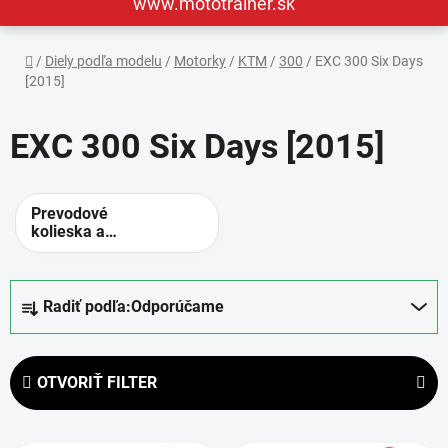
www.mototrainer.sk
Domov
/
Diely podľa modelu
/
Motorky
/
KTM
/
300
/
EXC 300 Six Days
[2015]
EXC 300 Six Days [2015]
Prevodové
kolieska a
rozety -
alternatívne
prevody
R
Radiť podľa:
Odporúčame
a
d
e
OTVORIŤ FILTER
n
i
V