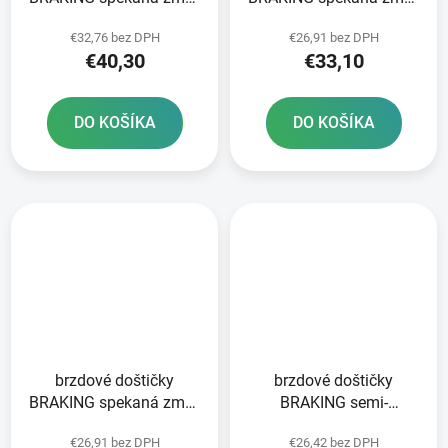
CM46 2 ks v balení
CM44 2 ks v balení
€32,76 bez DPH
€26,91 bez DPH
€40,30
€33,10
DO KOŠÍKA
DO KOŠÍKA
brzdové doštičky
brzdové doštičky
BRAKING spekaná zmes
BRAKING semi-
CM44 2 ks v balení
metalická zmes SM1 2
€26,91 bez DPH
€26,42 bez DPH
ks v balení