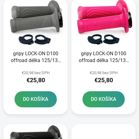
e
ý
p
p
r
i
o
s
d
p
u
r
k
gripy LOCK-ON D100
gripy LOCK-ON D100
o
t
offroad délka 125/130
offroad délka 125/130
d
o
mm 2 vačky DOMINO
mm 2 vačky DOMINO
u
v
€20,98 bez DPH
€20,98 bez DPH
šedé
růžov
k
€25,80
€25,80
t
o
DO KOŠÍKA
DO KOŠÍKA
v