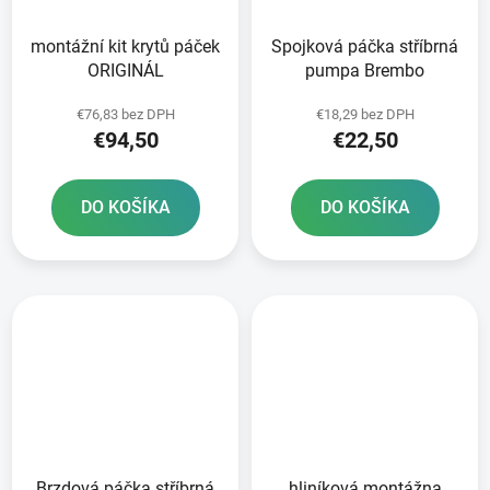
montážní kit krytů páček
Spojková páčka stříbrná
ORIGINÁL
pumpa Brembo
€76,83 bez DPH
€18,29 bez DPH
€94,50
€22,50
DO KOŠÍKA
DO KOŠÍKA
Brzdová páčka stříbrná
hliníková montážna