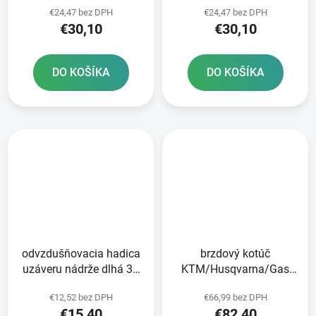
€24,47 bez DPH
€24,47 bez DPH
€30,10
€30,10
DO KOŠÍKA
DO KOŠÍKA
odvzdušňovacia hadica
brzdový kotúč
uzáveru nádrže dlhá 36
KTM/Husqvarna/Gas
cm RTECH oranžová
Plyn zadný NEWFREN
€12,52 bez DPH
€66,99 bez DPH
€15,40
€82,40