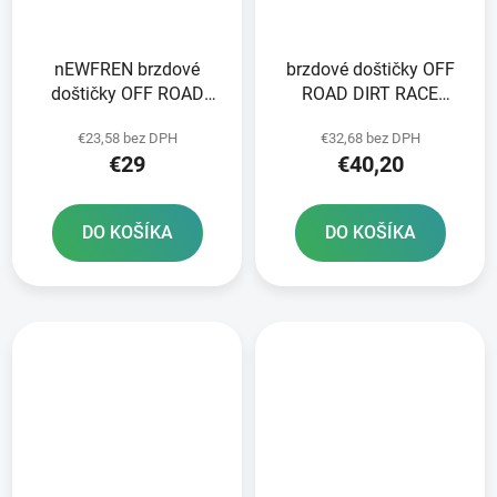
nEWFREN brzdové
brzdové doštičky OFF
doštičky OFF ROAD
ROAD DIRT RACE
DIRT SINTERED 2 ks v
SINTERED NEWFREN 2
€23,58 bez DPH
€32,68 bez DPH
balení
ks v balení
€29
€40,20
DO KOŠÍKA
DO KOŠÍKA