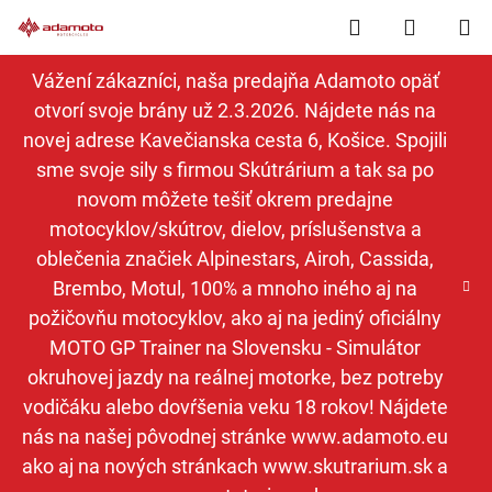
Prejsť
Hľadať
NÁKUP
na
obsah
KOŠÍK
Vážení zákazníci, naša predajňa Adamoto opäť
otvorí svoje brány už 2.3.2026. Nájdete nás na
novej adrese Kavečianska cesta 6, Košice. Spojili
sme svoje sily s firmou Skútrárium a tak sa po
novom môžete tešiť okrem predajne
motocyklov/skútrov, dielov, príslušenstva a
oblečenia značiek Alpinestars, Airoh, Cassida,
Brembo, Motul, 100% a mnoho iného aj na
požičovňu motocyklov, ako aj na jediný oficiálny
MOTO GP Trainer na Slovensku - Simulátor
okruhovej jazdy na reálnej motorke, bez potreby
vodičáku alebo dovŕšenia veku 18 rokov! Nájdete
nás na našej pôvodnej stránke www.adamoto.eu
ako aj na nových stránkach www.skutrarium.sk a