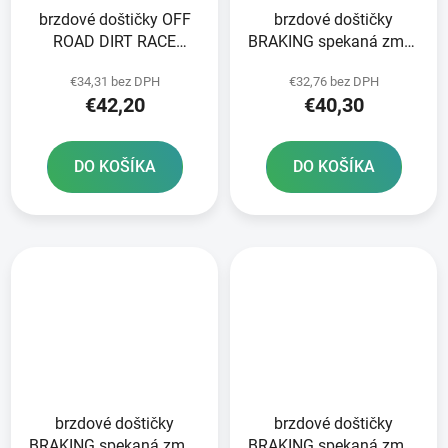
brzdové doštičky OFF
brzdové doštičky
ROAD DIRT RACE
BRAKING spekaná zmes
SINTERED NEWFREN 2
CM46 2 ks v balení
€34,31 bez DPH
€32,76 bez DPH
ks v balení
€42,20
€40,30
DO KOŠÍKA
DO KOŠÍKA
brzdové doštičky
brzdové doštičky
BRAKING spekaná zmes
BRAKING spekaná zmes