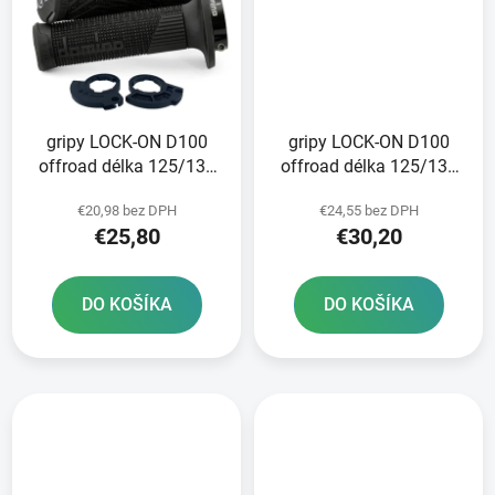
gripy LOCK-ON D100
gripy LOCK-ON D100
offroad délka 125/130
offroad délka 125/130
mm 2 vačky DOMINO
mm 6 vaček DOMINO
€20,98 bez DPH
€24,55 bez DPH
černé
černo-šedé
€25,80
€30,20
DO KOŠÍKA
DO KOŠÍKA