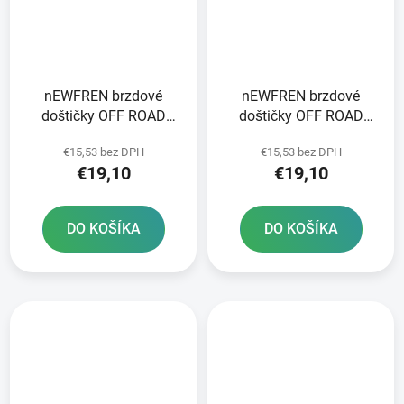
nEWFREN brzdové
nEWFREN brzdové
doštičky OFF ROAD
doštičky OFF ROAD
DIRT ORGANIC 2 ks v
DIRT ORGANIC 2 ks v
€15,53 bez DPH
€15,53 bez DPH
balení
balení
€19,10
€19,10
DO KOŠÍKA
DO KOŠÍKA