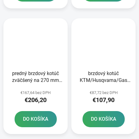
predný brzdový kotúč
brzdový kotúč
zväčšený na 270 mm
KTM/Husqvarna/Gas
BRZDENIE
Plynové predné brzdy
€167,64 bez DPH
€87,72 bez DPH
€206,20
€107,90
DO KOŠÍKA
DO KOŠÍKA