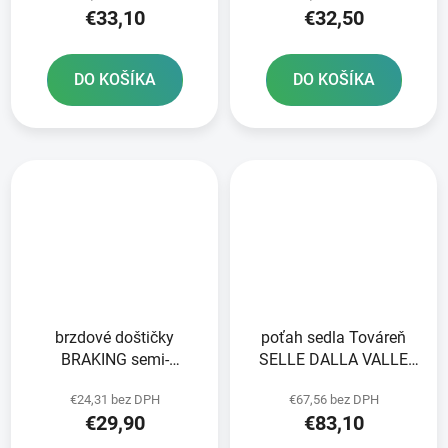
€33,10
€32,50
DO KOŠÍKA
DO KOŠÍKA
brzdové doštičky
poťah sedla Továreň
BRAKING semi-
SELLE DALLA VALLE
metalická zmes SM1 2
čierna
€24,31 bez DPH
€67,56 bez DPH
ks v balení
€29,90
€83,10