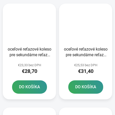
oceľové reťazové koleso
oceľové reťazové koleso
pre sekundárne reťaze
pre sekundárne reťaze
typ 520 SUNSTAR 48
typ 520 JT - Anglicko 50
€23,33 bez DPH
€25,53 bez DPH
zubov
zubov
€28,70
€31,40
DO KOŠÍKA
DO KOŠÍKA