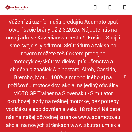
Prejsť
Hľadať
NÁKUP
na
obsah
KOŠÍK
Vážení zákazníci, naša predajňa Adamoto opäť
otvorí svoje brány už 2.3.2026. Nájdete nás na
novej adrese Kavečianska cesta 6, Košice. Spojili
sme svoje sily s firmou Skútrárium a tak sa po
novom môžete tešiť okrem predajne
motocyklov/skútrov, dielov, príslušenstva a
oblečenia značiek Alpinestars, Airoh, Cassida,
Brembo, Motul, 100% a mnoho iného aj na
požičovňu motocyklov, ako aj na jediný oficiálny
MOTO GP Trainer na Slovensku - Simulátor
okruhovej jazdy na reálnej motorke, bez potreby
vodičáku alebo dovŕšenia veku 18 rokov! Nájdete
nás na našej pôvodnej stránke www.adamoto.eu
ako aj na nových stránkach www.skutrarium.sk a