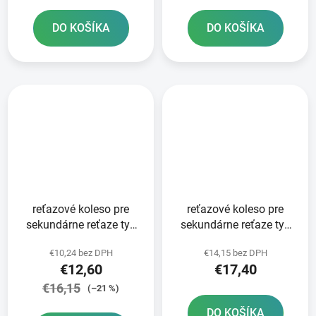
výrobe
DO KOŠÍKA
DO KOŠÍKA
reťazové koleso pre
reťazové koleso pre
sekundárne reťaze typ
sekundárne reťaze typ
520 SUNSTAR 14 zubov
520 JT - Anglicko 14
€10,24 bez DPH
€14,15 bez DPH
zubov
€12,60
€17,40
€16,15
(–21 %)
DO KOŠÍKA