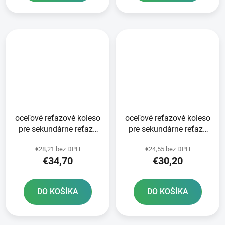
oceľové reťazové koleso
oceľové reťazové koleso
pre sekundárne reťaze
pre sekundárne reťaze
typ 520 SUNSTAR 52
typ 520 SUNSTAR 50
€28,21 bez DPH
€24,55 bez DPH
zubov
zubov
€34,70
€30,20
DO KOŠÍKA
DO KOŠÍKA