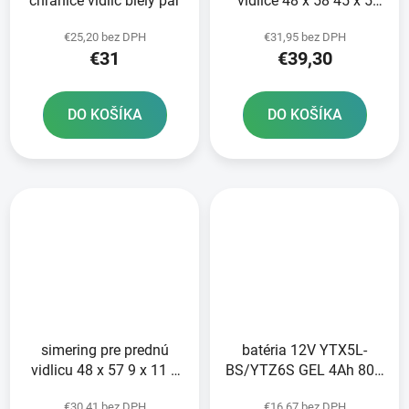
chrániče vidlíc biely pár
vidlice 48 x 58 45 x 5
8/13 3 mm ATHENA
€25,20 bez DPH
€31,95 bez DPH
sada pre 2 tlmiče
€31
€39,30
DO KOŠÍKA
DO KOŠÍKA
simering pre prednú
batéria 12V YTX5L-
vidlicu 48 x 57 9 x 11 5
BS/YTZ6S GEL 4Ah 80A
mm ATHENA sada na
bezúdržbová GEL
€30,41 bez DPH
€16,67 bez DPH