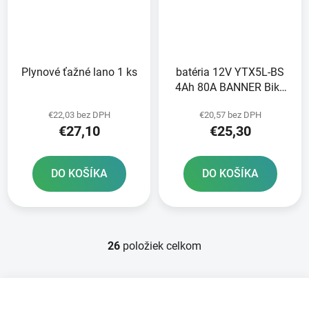
Plynové ťažné lano 1 ks
batéria 12V YTX5L-BS
4Ah 80A BANNER Bike
Bull AGM 114x71x106
€22,03 bez DPH
€20,57 bez DPH
€27,10
€25,30
DO KOŠÍKA
DO KOŠÍKA
26
položiek celkom
O
v
l
Z
á
á