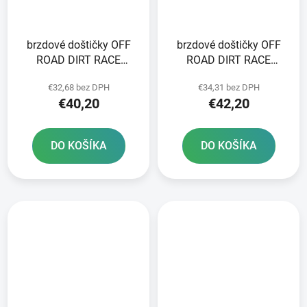
brzdové doštičky OFF
brzdové doštičky OFF
ROAD DIRT RACE
ROAD DIRT RACE
SINTERED NEWFREN 2
SINTERED NEWFREN 2
€32,68 bez DPH
€34,31 bez DPH
ks v balení
ks v balení
€40,20
€42,20
DO KOŠÍKA
DO KOŠÍKA