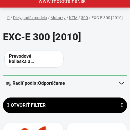
www.mototrainer.sk
Domov
/
Diely podľa modelu
/
Motorky
/
KTM
/
300
/
EXC-E 300 [2010]
EXC-E 300 [2010]
Prevodové
kolieska a
rozety -
alternatívne
prevody
R
Radiť podľa:
Odporúčame
a
d
e
OTVORIŤ FILTER
n
i
V
e