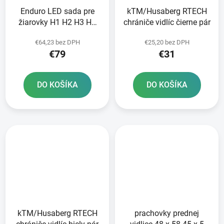
Enduro LED sada pre
kTM/Husaberg RTECH
žiarovky H1 H2 H3 H4
chrániče vidlíc čierne pár
H7 + KTM + Sherco
€64,23 bez DPH
€25,20 bez DPH
RTECH
€79
€31
DO KOŠÍKA
DO KOŠÍKA
kTM/Husaberg RTECH
prachovky prednej