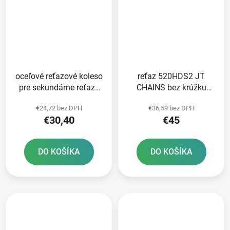
oceľové reťazové koleso
reťaz 520HDS2 JT
pre sekundárne reťaze
CHAINS bez krúžku
typ 520 JT - Anglicko 48
čierna 118 článkov
€24,72 bez DPH
€36,59 bez DPH
zubov
vrátane rozpojovacej
€30,40
€45
spojky
DO KOŠÍKA
DO KOŠÍKA