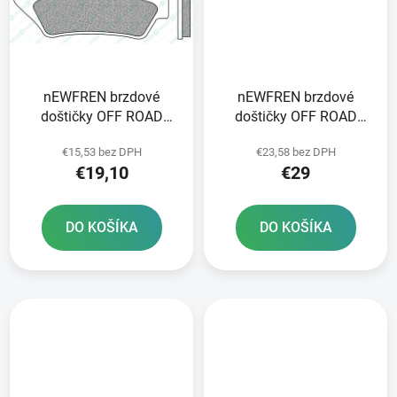
nEWFREN brzdové
nEWFREN brzdové
doštičky OFF ROAD
doštičky OFF ROAD
DIRT ORGANIC 2 ks v
DIRT SINTERED 2 ks v
€15,53 bez DPH
€23,58 bez DPH
balení
balení
€19,10
€29
DO KOŠÍKA
DO KOŠÍKA