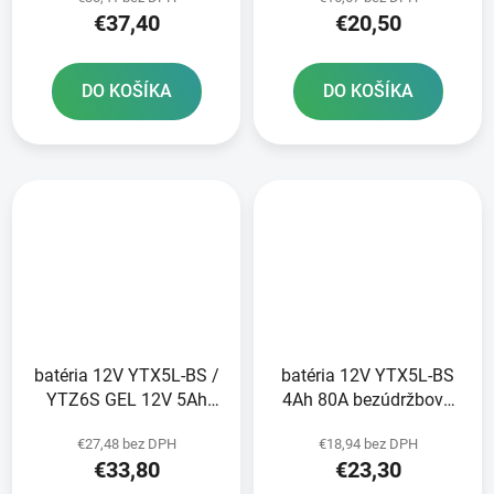
opravu 2 tlmičov
technológia 113x70x105
€37,40
€20,50
A-TECH aktivovaná z
výroby
DO KOŠÍKA
DO KOŠÍKA
batéria 12V YTX5L-BS /
batéria 12V YTX5L-BS
YTZ6S GEL 12V 5Ah
4Ah 80A bezúdržbová
90A bezúdržbová GEL
MF AGM 113x70x105
€27,48 bez DPH
€18,94 bez DPH
technológia 113x70x105
FULBAT vrátane balenia
€33,80
€23,30
FULBAT aktivovaná vo
elektrolytu