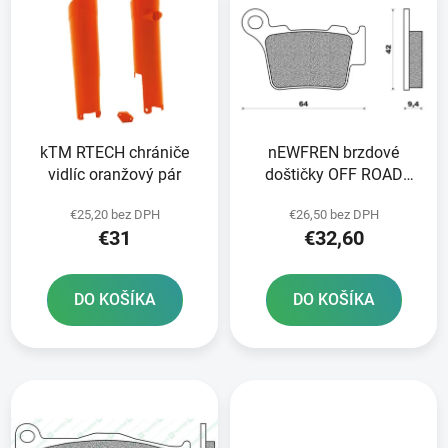
ý
p
p
r
i
o
s
d
p
u
r
k
kTM RTECH chrániče
nEWFREN brzdové
o
t
vidlíc oranžový pár
doštičky OFF ROAD
d
o
DIRT SINTERED 2 ks v
u
v
€25,20 bez DPH
€26,50 bez DPH
balení
k
€31
€32,60
t
o
DO KOŠÍKA
DO KOŠÍKA
v