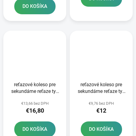
DO KOŠÍKA
reťazové koleso pre
reťazové koleso pre
sekundárne reťaze typ
sekundárne reťaze typ
520 JT - Anglicko 13
520 JT - Anglicko 12
€13,66 bez DPH
€9,76 bez DPH
zubov
zubov
€16,80
€12
DO KOŠÍKA
DO KOŠÍKA