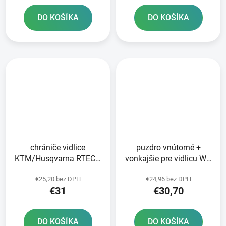
DO KOŠÍKA
DO KOŠÍKA
chrániče vidlice
puzdro vnútorné +
KTM/Husqvarna RTECH
vonkajšie pre vidlicu WP
oranžový pár
48 mm SKF 2 ks
€25,20 bez DPH
€24,96 bez DPH
€31
€30,70
DO KOŠÍKA
DO KOŠÍKA