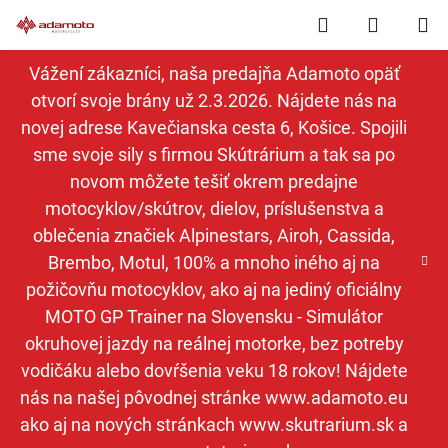
Prejsť
Hľadať
NÁKUP
na
obsah
KOŠÍK
Vážení zákazníci, naša predajňa Adamoto opäť
otvorí svoje brány už 2.3.2026. Nájdete nás na
novej adrese Kavečianska cesta 6, Košice. Spojili
sme svoje sily s firmou Skútrárium a tak sa po
novom môžete tešiť okrem predajne
motocyklov/skútrov, dielov, príslušenstva a
oblečenia značiek Alpinestars, Airoh, Cassida,
Brembo, Motul, 100% a mnoho iného aj na
požičovňu motocyklov, ako aj na jediný oficiálny
MOTO GP Trainer na Slovensku - Simulátor
okruhovej jazdy na reálnej motorke, bez potreby
vodičáku alebo dovŕšenia veku 18 rokov! Nájdete
nás na našej pôvodnej stránke www.adamoto.eu
ako aj na nových stránkach www.skutrarium.sk a