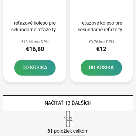
reťazové koleso pre
reťazové koleso pre
sekundárne reťaze typ
sekundárne reťaze typ
520 JT - Anglicko 13
520 JT - Anglicko 12
€13,66 bez DPH
€9,76 bez DPH
zubov
zubov
€16,80
€12
DO KOŠÍKA
DO KOŠÍKA
NAČÍTAŤ 13 ĎALŠÍCH
S
1
2
t
r
O
á
61
položiek celkom
v