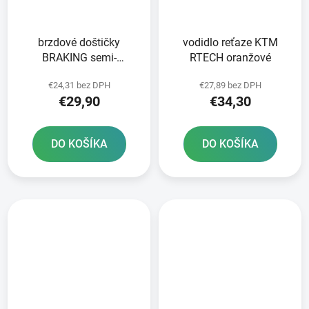
brzdové doštičky
vodidlo reťaze KTM
BRAKING semi-
RTECH oranžové
metalická zmes SM1 2
€24,31 bez DPH
€27,89 bez DPH
ks v balení
€29,90
€34,30
DO KOŠÍKA
DO KOŠÍKA