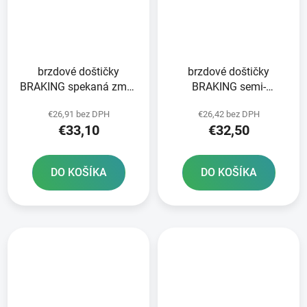
brzdové doštičky
brzdové doštičky
BRAKING spekaná zmes
BRAKING semi-
CM44 2 ks v balení
metalická zmes SM1 2
€26,91 bez DPH
€26,42 bez DPH
ks v balení
€33,10
€32,50
DO KOŠÍKA
DO KOŠÍKA