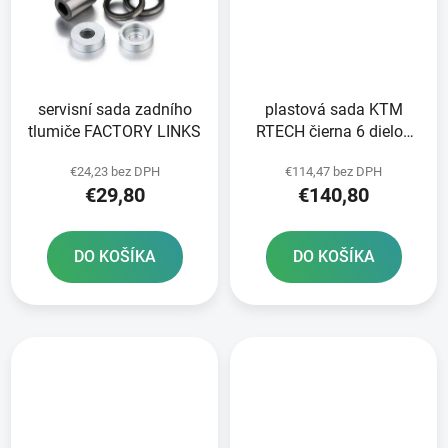
servisní sada zadního
plastová sada KTM
tlumiče FACTORY LINKS
RTECH čierna 6 dielov
vrátane ľavého krytu
€24,23 bez DPH
€114,47 bez DPH
vzduchového filtra
€29,80
€140,80
DO KOŠÍKA
DO KOŠÍKA