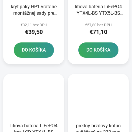
kryt páky HP1 vrátane
lítiová batéria LiFePO4
montážnej sady pre
YTX4L-BS YTX5L-BS
čerpadlá KTM BREMBO
YTZ5S-BS FULBAT 12V
€32,11 bez DPH
€57,80 bez DPH
RTECH oranžový
3Ah 180A hmotnosť 0
€39,50
€71,10
60 kg 107x56x85
DO KOŠÍKA
DO KOŠÍKA
lítiová batéria LiFePO4
predný brzdový kotúč