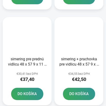
simering pre prednú
simering + prachovka
vidlicu 48 x 57 9 x 11 5
pre vidlicu 48 x 57 9 x 9
mm ATHENA sada na
mm WP 48 mm DC SKF
€30,41 bez DPH
€34,55 bez DPH
opravu 2 tlmičov
zeleno-červená
€37,40
€42,50
DO KOŠÍKA
DO KOŠÍKA