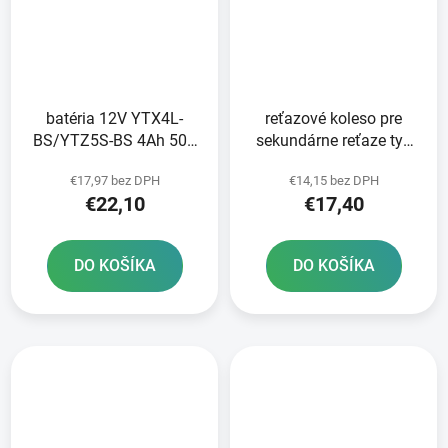
batéria 12V YTX4L-
reťazové koleso pre
BS/YTZ5S-BS 4Ah 50A
sekundárne reťaze typ
bezúdržbová MF AGM
520 JT - Anglicko 14
€17,97 bez DPH
€14,15 bez DPH
113x70x85 FULBAT
zubov
€22,10
€17,40
vrátane balenia
elektrolytu
DO KOŠÍKA
DO KOŠÍKA