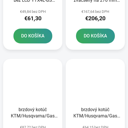
bez LCD YTX4L-BS
zväčšený na 270 mm
YTX5L-BS YTZ5S-BS
BRZDENIE
€49,84 bez DPH
€167,64 bez DPH
YTZ6S-BS FULBAT 12V
€61,30
€206,20
2Ah 120A hmotnosť 0
50 kg 107x56x85
DO KOŠÍKA
DO KOŠÍKA
brzdový kotúč
brzdový kotúč
KTM/Husqvarna/Gas
KTM/Husqvarna/Gas
Plynové predné brzdy
Plynové zadné brzdy
€87,72 bez DPH
€64,15 bez DPH