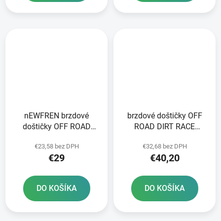
nEWFREN brzdové
brzdové doštičky OFF
doštičky OFF ROAD
ROAD DIRT RACE
DIRT SINTERED 2 ks v
SINTERED NEWFREN 2
€23,58 bez DPH
€32,68 bez DPH
balení
ks v balení
€29
€40,20
DO KOŠÍKA
DO KOŠÍKA