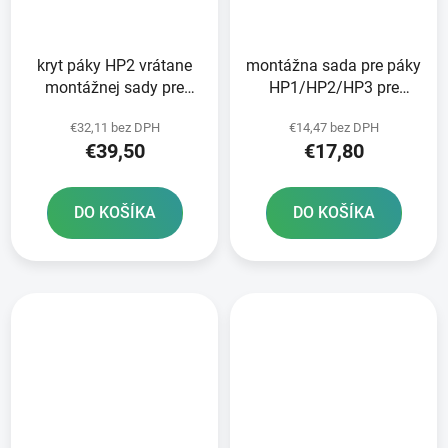
kryt páky HP2 vrátane
montážna sada pre páky
montážnej sady pre
HP1/HP2/HP3 pre
čerpadlá KTM BREMBO
čerpadlá KTM BREMBO
€32,11 bez DPH
€14,47 bez DPH
RTECH oranžový
RTECH čierna
€39,50
€17,80
DO KOŠÍKA
DO KOŠÍKA