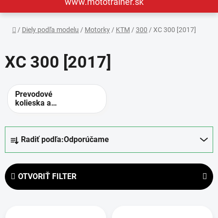
www.mototrainer.sk
Domov
/
Diely podľa modelu
/
Motorky
/
KTM
/
300
/
XC 300 [2017]
XC 300 [2017]
Prevodové
kolieska a
rozety -
alternatívne
prevody
R
Radiť podľa:
Odporúčame
a
d
e
OTVORIŤ FILTER
n
i
V
e