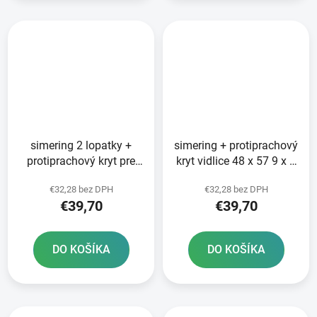
simering 2 lopatky +
simering + protiprachový
protiprachový kryt pre
kryt vidlice 48 x 57 9 x 9
vidlicu 48 x 57 9 x 9 mm
mm WP 48 mm SKF
€32,28 bez DPH
€32,28 bez DPH
WP 48 mm SKF
€39,70
€39,70
DO KOŠÍKA
DO KOŠÍKA