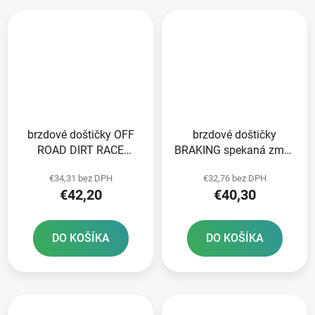
brzdové doštičky OFF
brzdové doštičky
ROAD DIRT RACE
BRAKING spekaná zmes
SINTERED NEWFREN 2
CM46 2 ks v balení
€34,31 bez DPH
€32,76 bez DPH
ks v balení
€42,20
€40,30
DO KOŠÍKA
DO KOŠÍKA