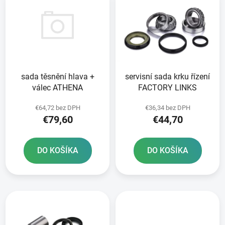
ý
p
p
r
i
o
s
d
p
u
r
k
sada těsnění hlava +
servisní sada krku řízení
o
t
válec ATHENA
FACTORY LINKS
d
o
u
v
€64,72 bez DPH
€36,34 bez DPH
k
€79,60
€44,70
t
o
DO KOŠÍKA
DO KOŠÍKA
v