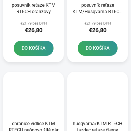
posuvník reťaze KTM
posuvník reťaze
RTECH oranžový
KTM/Husqvarna RTECH
čierny
€21,79 bez DPH
€21,79 bez DPH
€26,80
€26,80
DO KOŠÍKA
DO KOŠÍKA
chrániče vidlice KTM
husqvarna/KTM RTECH
RTECH neónovo žlté pár
jazdec reťaze čierny