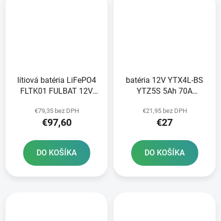
lítiová batéria LiFePO4
batéria 12V YTX4L-BS
FLTK01 FULBAT 12V
YTZ5S 5Ah 70A
2Ah 140A 86x48x90 pre
bezúdržbová GEL
€79,35 bez DPH
€21,95 bez DPH
motocykle KTM YTX5L-
technológia 113x70x85
€97,60
€27
BS/YTX4L-BS
FULBAT aktivovaná vo
výrobe
DO KOŠÍKA
DO KOŠÍKA