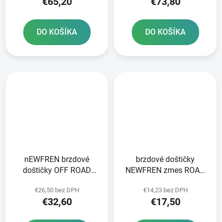
€65,20
€73,80
DO KOŠÍKA
DO KOŠÍKA
nEWFREN brzdové
brzdové doštičky
doštičky OFF ROAD
NEWFREN zmes ROAD
DIRT SINTERED 2 ks v
TOURING ORGANIC 2 ks
€26,50 bez DPH
€14,23 bez DPH
balení
v balení
€32,60
€17,50