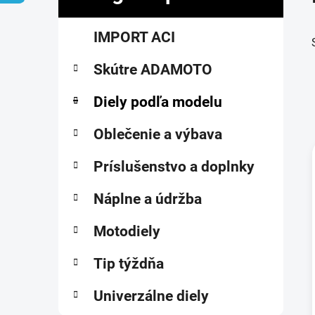
č
K
Preskočiť
n
IMPORT ACI
a
kategórie
ý
t
p
Skútre ADAMOTO
e
a
g
ó
Diely podľa modelu
n
r
e
i
Oblečenie a výbava
l
e
Príslušenstvo a doplnky
i
Náplne a údržba
Motodiely
Tip týždňa
Univerzálne diely