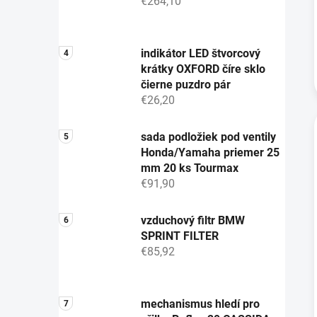
€264,10
indikátor LED štvorcový
krátky OXFORD číre sklo
čierne puzdro pár
€26,20
sada podložiek pod ventily
Honda/Yamaha priemer 25
mm 20 ks Tourmax
€91,90
vzduchový filtr BMW
SPRINT FILTER
€85,92
mechanismus hledí pro