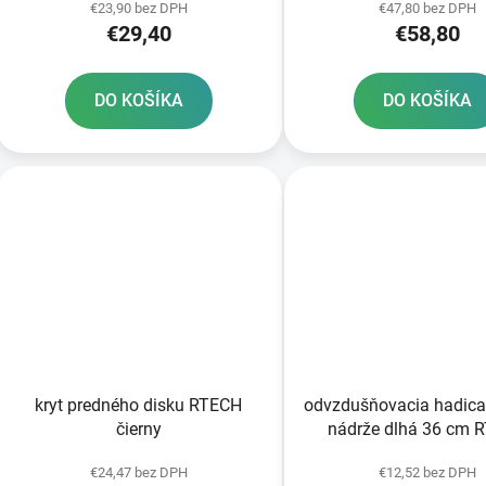
€23,90 bez DPH
€47,80 bez DPH
€29,40
€58,80
DO KOŠÍKA
DO KOŠÍKA
kryt predného disku RTECH
odvzdušňovacia hadica
čierny
nádrže dlhá 36 cm 
oranžová
€24,47 bez DPH
€12,52 bez DPH