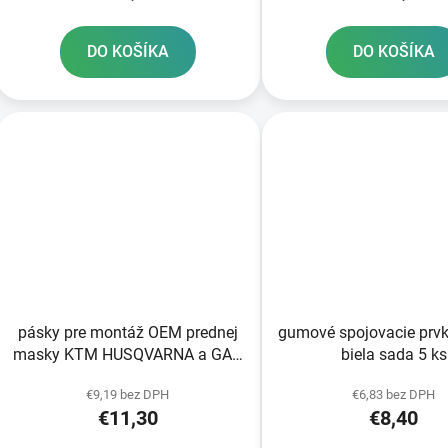
DO KOŠÍKA
DO KOŠÍKA
pásky pre montáž OEM prednej
gumové spojovacie prv
masky KTM HUSQVARNA a GAS
biela sada 5 ks
GAS RTECH
€9,19 bez DPH
€6,83 bez DPH
€11,30
€8,40