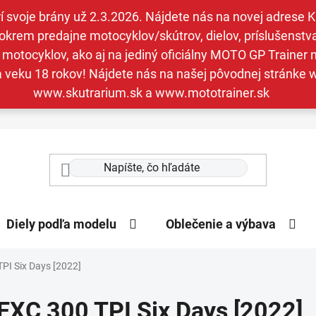
svoje brány už 2.3.2026. Nájdete nás na novej adrese Kav
krem predajne motocyklov/skútrov, dielov, príslušenstva 
otocyklov, ako aj na jediný oficiálny MOTO GP Trainer n
a veku 18 rokov! Nájdete nás na našej pôvodnej stránk
www.skutrarium.sk a www.mototrainer.sk
Diely podľa modelu
Oblečenie a výbava
PI Six Days [2022]
EXC 300 TPI Six Days [2022]