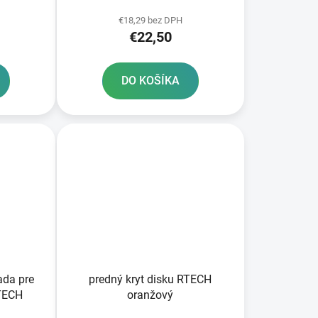
€18,29 bez DPH
€22,50
DO KOŠÍKA
ada pre
predný kryt disku RTECH
RTECH
oranžový