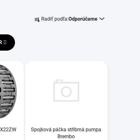
R
Radiť podľa:
Odporúčame
a
d
e
R
n
i
e
p
r
o
d
u
k
t
o
Spojková páčka stříbrná pumpa
30X22ZW
v
Brembo