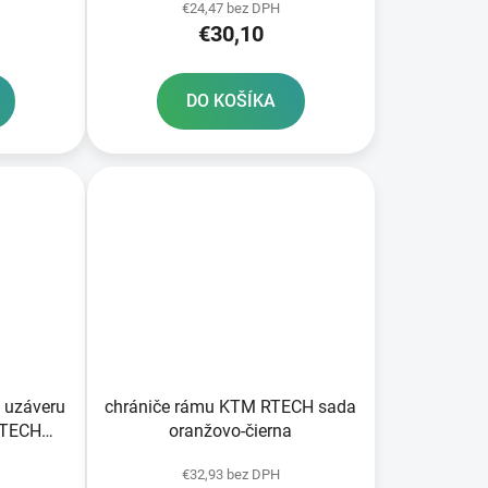
€24,47 bez DPH
€30,10
DO KOŠÍKA
 uzáveru
chrániče rámu KTM RTECH sada
RTECH
oranžovo-čierna
€32,93 bez DPH