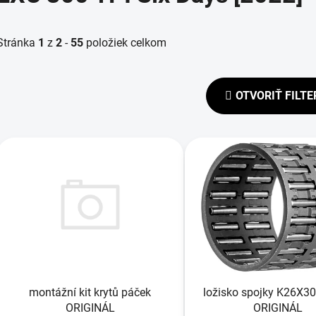
Stránka
1
z
2
-
55
položiek celkom
OTVORIŤ FILTE
V
ý
p
s
p
r
o
d
montážní kit krytů páček
ložisko spojky K26X
u
ORIGINÁL
ORIGINÁL