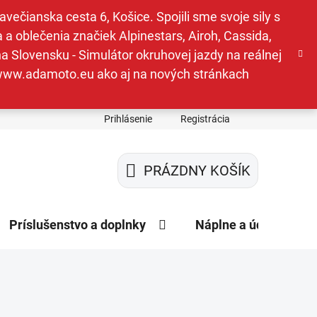
ečianska cesta 6, Košice. Spojili sme svoje sily s
a oblečenia značiek Alpinestars, Airoh, Cassida,
a Slovensku - Simulátor okruhovej jazdy na reálnej
e www.adamoto.eu ako aj na nových stránkach
Prihlásenie
Registrácia
PRÁZDNY KOŠÍK
NÁKUPNÝ
KOŠÍK
Príslušenstvo a doplnky
Náplne a údržba