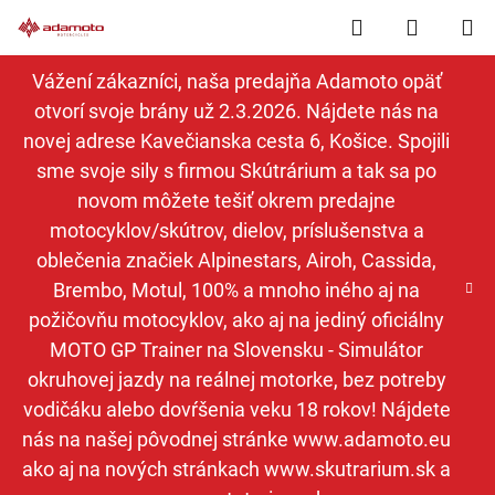
Prejsť
Hľadať
NÁKUP
na
obsah
KOŠÍK
Vážení zákazníci, naša predajňa Adamoto opäť
otvorí svoje brány už 2.3.2026. Nájdete nás na
novej adrese Kavečianska cesta 6, Košice. Spojili
sme svoje sily s firmou Skútrárium a tak sa po
novom môžete tešiť okrem predajne
motocyklov/skútrov, dielov, príslušenstva a
oblečenia značiek Alpinestars, Airoh, Cassida,
Brembo, Motul, 100% a mnoho iného aj na
požičovňu motocyklov, ako aj na jediný oficiálny
MOTO GP Trainer na Slovensku - Simulátor
okruhovej jazdy na reálnej motorke, bez potreby
vodičáku alebo dovŕšenia veku 18 rokov! Nájdete
nás na našej pôvodnej stránke www.adamoto.eu
ako aj na nových stránkach www.skutrarium.sk a