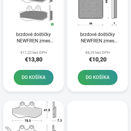
i
o
s
d
p
u
r
k
brzdové doštičky
brzdové doštičky
o
t
NEWFREN zmes
NEWFREN zmes
d
o
SCOOTER ELITE
SCOOTER ELITE
u
v
€11,22 bez DPH
€8,29 bez DPH
ORGANIC 2 ks v balení
ORGANIC 2 ks v balení
k
€13,80
€10,20
t
o
DO KOŠÍKA
DO KOŠÍKA
v