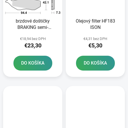
brzdové doštičky
Olejový filter HF183
BRAKING semi-
ISON
metalická zmes SM1 2
€18,94 bez DPH
€4,31 bez DPH
ks v balení
€23,30
€5,30
DO KOŠÍKA
DO KOŠÍKA