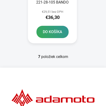
221-28-105 BANDO
€29,51 bez DPH
€36,30
DO KOŠÍKA
7
položiek celkom
O
v
l
Z
á
á
d
p
a
ä
c
t
i
e
i
p