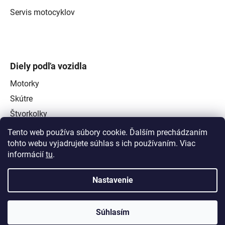
Servis motocyklov
Diely podľa vozidla
Motorky
Skútre
Štvorkolky
Tento web používa súbory cookie. Ďalším prechádzaním
tohto webu vyjadrujete súhlas s ich používaním. Viac
informácií
tu
.
Nastavenie
Súhlasím
Vytvoril Shoptet