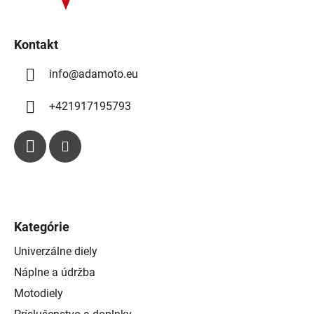
e
r
v
k
Kontakt
y
info
@
adamoto.eu
v
ý
p
+421917195793
i
s
u
Kategórie
Univerzálne diely
Náplne a údržba
Motodiely