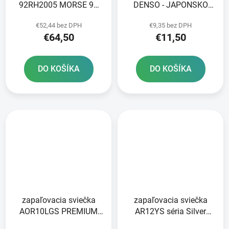
92RH2005 MORSE 96
DENSO - JAPONSKO
článkov vrátane spojky
U24ESR-N NICKEL
€52,44 bez DPH
€9,35 bez DPH
STANDARD
€64,50
€11,50
DO KOŠÍKA
DO KOŠÍKA
zapaľovacia sviečka
zapaľovacia sviečka
AOR10LGS PREMIUM
AR12YS séria Silver
series LGS RACING
BRISK - Česká republika