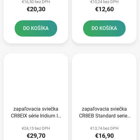
€16,50 bez DPH
€10,24 bez DPH
BRISK - Česká republika
€20,30
€12,60
DO KOŠÍKA
DO KOŠÍKA
zapaľovacia sviečka
zapaľovacia sviečka
CR8EIX série Iridium IX
CR8EB Standard series
NGK
NGK
€24,15 bez DPH
€13,74 bez DPH
€29,70
€16,90