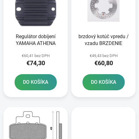
i
o
s
d
p
u
r
k
Regulátor dobíjení
brzdový kotúč vpredu /
o
t
YAMAHA ATHENA
vzadu BRZDENIE
d
o
u
v
€60,41 bez DPH
€49,43 bez DPH
k
€74,30
€60,80
t
o
DO KOŠÍKA
DO KOŠÍKA
v