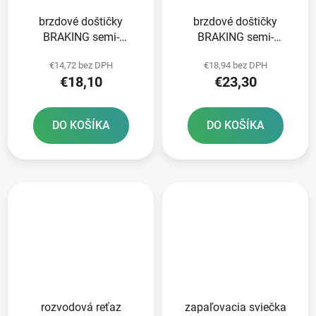
brzdové doštičky
brzdové doštičky
BRAKING semi-
BRAKING semi-
metalická zmes SM1 2
metalická zmes SM1 2
€14,72 bez DPH
€18,94 bez DPH
ks v balení
ks v balení
€18,10
€23,30
DO KOŠÍKA
DO KOŠÍKA
rozvodová reťaz
zapaľovacia sviečka