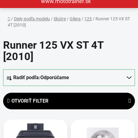
www.mototrainer.sk
Domov
/
Diely podľa modelu
/
Skútre
/
Gilera
/
125
/
Runner 125 VX ST
4T [2010]
Runner 125 VX ST 4T
[2010]
R
Radiť podľa:
Odporúčame
a
d
e
OTVORIŤ FILTER
n
i
V
e
ý
p
p
r