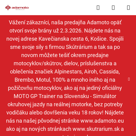
Prejsť
Hľadať
NÁKUP
na
obsah
KOŠÍK
Vážení zákazníci, naša predajňa Adamoto opäť
otvorí svoje brány už 2.3.2026. Nájdete nás na
novej adrese Kavečianska cesta 6, Košice. Spojili
sme svoje sily s firmou Skútrárium a tak sa po
novom môžete tešiť okrem predajne
motocyklov/skútrov, dielov, príslušenstva a
oblečenia značiek Alpinestars, Airoh, Cassida,
Brembo, Motul, 100% a mnoho iného aj na
požičovňu motocyklov, ako aj na jediný oficiálny
MOTO GP Trainer na Slovensku - Simulátor
okruhovej jazdy na reálnej motorke, bez potreby
vodičáku alebo dovŕšenia veku 18 rokov! Nájdete
nás na našej pôvodnej stránke www.adamoto.eu
ako aj na nových stránkach www.skutrarium.sk a