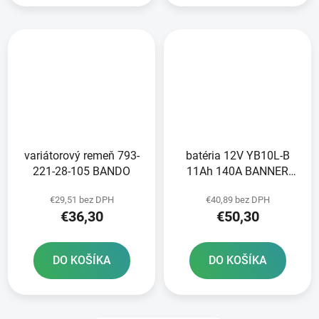
variátorový remeň 793-
batéria 12V YB10L-B
221-28-105 BANDO
11Ah 140A BANNER
Bike Bull 135x90x145
€29,51 bez DPH
€40,89 bez DPH
€36,30
€50,30
DO KOŠÍKA
DO KOŠÍKA