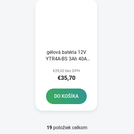
gélová batéria 12V
YTR4A-BS 3Ah 40A
BANNER Bike Bull GEL
€29,02 bez DPH
112x48x85
€35,70
DO KOŠÍKA
19
položiek celkom
O