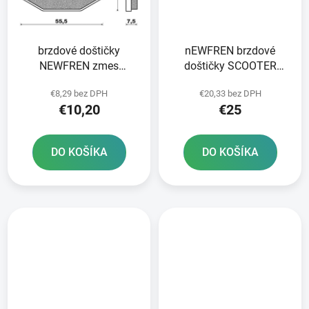
brzdové doštičky
nEWFREN brzdové
NEWFREN zmes
doštičky SCOOTER
SCOOTER ELITE
ELITE SINTERED 2 ks v
€8,29 bez DPH
€20,33 bez DPH
ORGANIC 2 ks v balení
balení
€10,20
€25
DO KOŠÍKA
DO KOŠÍKA