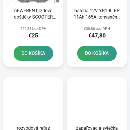
nEWFREN brzdové
batéria 12V YB10L-BP
doštičky SCOOTER
11Ah 165A konvenčná
ELITE SINTERED 2 ks v
135x90x145
€20,33 bez DPH
€38,86 bez DPH
balení
FULBATvrátane
€25
€47,80
elektrolytu
DO KOŠÍKA
DO KOŠÍKA
rozvodová reťaz
zapaľovacia sviečka