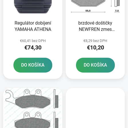
s
d
p
u
r
k
Regulátor dobíjení
brzdové doštičky
o
t
YAMAHA ATHENA
NEWFREN zmes
d
o
SCOOTER ELITE
u
v
€60,41 bez DPH
€8,29 bez DPH
ORGANIC 2 ks v balení
k
€74,30
€10,20
t
o
DO KOŠÍKA
DO KOŠÍKA
v