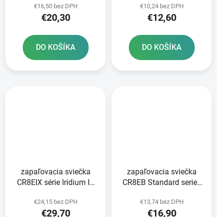
€16,50 bez DPH
€10,24 bez DPH
BRISK - Česká republika
€20,30
€12,60
DO KOŠÍKA
DO KOŠÍKA
zapaľovacia sviečka
zapaľovacia sviečka
CR8EIX série Iridium IX
CR8EB Standard series
NGK
NGK
€24,15 bez DPH
€13,74 bez DPH
€29,70
€16,90