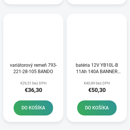
variátorový remeň 793-
batéria 12V YB10L-B
221-28-105 BANDO
11Ah 140A BANNER
Bike Bull 135x90x145
€29,51 bez DPH
€40,89 bez DPH
€36,30
€50,30
DO KOŠÍKA
DO KOŠÍKA