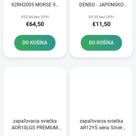
92RH2005 MORSE 96
DENSO - JAPONSKO
článkov vrátane spojky
U24ESR-N NICKEL
€52,44 bez DPH
€9,35 bez DPH
STANDARD
€64,50
€11,50
DO KOŠÍKA
DO KOŠÍKA
zapaľovacia sviečka
zapaľovacia sviečka
AOR10LGS PREMIUM
AR12YS séria Silver
series LGS RACING
BRISK - Česká republika