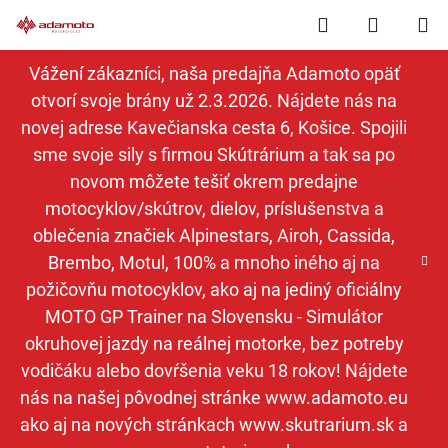
Prejsť
Hľadať
NÁKUP
na
obsah
KOŠÍK
Vážení zákazníci, naša predajňa Adamoto opäť
otvorí svoje brány už 2.3.2026. Nájdete nás na
novej adrese Kavečianska cesta 6, Košice. Spojili
sme svoje sily s firmou Skútrárium a tak sa po
novom môžete tešiť okrem predajne
motocyklov/skútrov, dielov, príslušenstva a
oblečenia značiek Alpinestars, Airoh, Cassida,
Brembo, Motul, 100% a mnoho iného aj na
požičovňu motocyklov, ako aj na jediný oficiálny
MOTO GP Trainer na Slovensku - Simulátor
okruhovej jazdy na reálnej motorke, bez potreby
vodičáku alebo dovŕšenia veku 18 rokov! Nájdete
nás na našej pôvodnej stránke www.adamoto.eu
ako aj na nových stránkach www.skutrarium.sk a