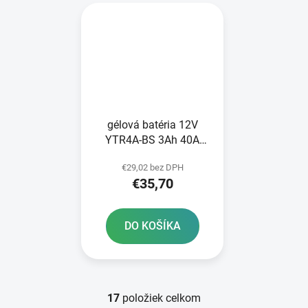
gélová batéria 12V
YTR4A-BS 3Ah 40A
BANNER Bike Bull GEL
€29,02 bez DPH
112x48x85
€35,70
DO KOŠÍKA
17
položiek celkom
O