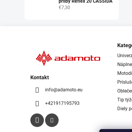
přilby Reflex 20 CASSIDA
€7,30
Z
á
Kateg
p
Univerz
ä
Náplne
t
i
Motodi
Kontakt
e
Príslu
info
@
adamoto.eu
Obleče
Tip tý
+421917195793
Diely 