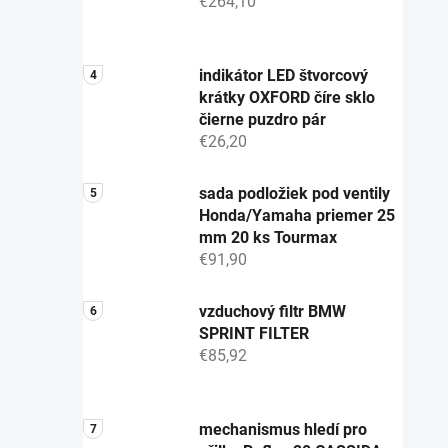
€264,10
indikátor LED štvorcový
krátky OXFORD číre sklo
čierne puzdro pár
€26,20
sada podložiek pod ventily
Honda/Yamaha priemer 25
mm 20 ks Tourmax
€91,90
vzduchový filtr BMW
SPRINT FILTER
€85,92
mechanismus hledí pro