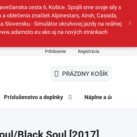
ečianska cesta 6, Košice. Spojili sme svoje sily s
a oblečenia značiek Alpinestars, Airoh, Cassida,
a Slovensku - Simulátor okruhovej jazdy na reálnej
e www.adamoto.eu ako aj na nových stránkach
Prihlásenie
Registrácia
PRÁZDNY KOŠÍK
NÁKUPNÝ
KOŠÍK
Príslušenstvo a doplnky
Náplne a údržba
oul/Black Soul [2017]