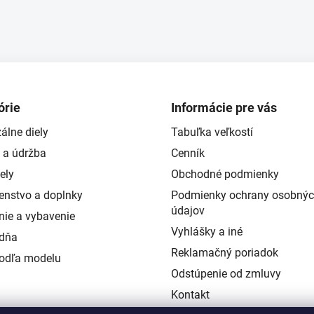
órie
Informácie pre vás
álne diely
Tabuľka veľkostí
 a údržba
Cenník
ely
Obchodné podmienky
šenstvo a doplnky
Podmienky ochrany osobný
údajov
nie a vybavenie
Vyhlášky a iné
ždňa
Reklamačný poriadok
podľa modelu
Odstúpenie od zmluvy
Kontakt