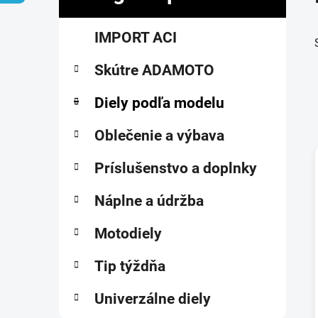
č
K
Preskočiť
n
IMPORT ACI
a
kategórie
ý
t
p
Skútre ADAMOTO
e
a
g
ó
Diely podľa modelu
n
r
e
i
Oblečenie a výbava
l
e
Príslušenstvo a doplnky
i
Náplne a údržba
Motodiely
Tip týždňa
Univerzálne diely