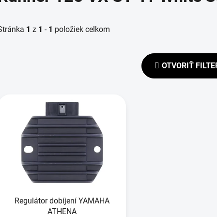
Stránka
1
z
1
-
1
položiek celkom
OTVORIŤ FILTE
V
ý
p
s
p
r
o
d
Regulátor dobíjení YAMAHA
u
ATHENA