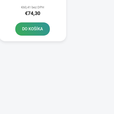
k
t
€60,41 bez DPH
€74,30
o
v
DO KOŠÍKA
O
v
l
á
d
a
c
i
e
p
r
v