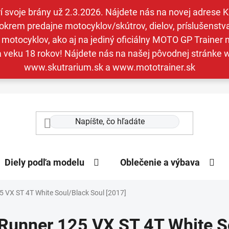
svoje brány už 2.3.2026. Nájdete nás na novej adrese Kav
krem predajne motocyklov/skútrov, dielov, príslušenstva 
otocyklov, ako aj na jediný oficiálny MOTO GP Trainer n
a veku 18 rokov! Nájdete nás na našej pôvodnej stránk
www.skutrarium.sk a www.mototrainer.sk
Diely podľa modelu
Oblečenie a výbava
 VX ST 4T White Soul/Black Soul [2017]
Runner 125 VX ST 4T White S