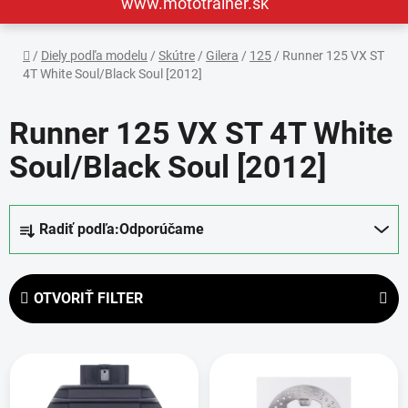
www.mototrainer.sk
Domov
/
Diely podľa modelu
/
Skútre
/
Gilera
/
125
/
Runner 125 VX ST
4T White Soul/Black Soul [2012]
Runner 125 VX ST 4T White
Soul/Black Soul [2012]
R
Radiť podľa:
Odporúčame
a
d
e
OTVORIŤ FILTER
n
i
V
e
ý
p
p
r