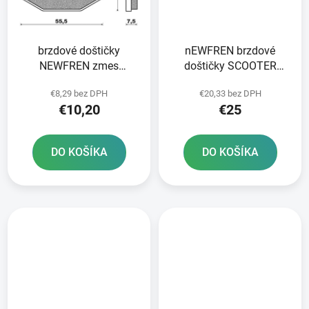
brzdové doštičky
nEWFREN brzdové
NEWFREN zmes
doštičky SCOOTER
SCOOTER ELITE
ELITE SINTERED 2 ks v
€8,29 bez DPH
€20,33 bez DPH
ORGANIC 2 ks v balení
balení
€10,20
€25
DO KOŠÍKA
DO KOŠÍKA