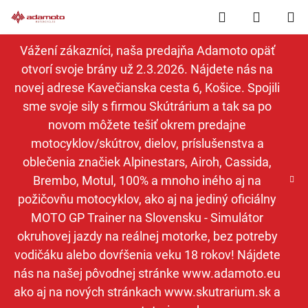
Prejsť
Hľadať
NÁKUP
na
obsah
KOŠÍK
Vážení zákazníci, naša predajňa Adamoto opäť
otvorí svoje brány už 2.3.2026. Nájdete nás na
novej adrese Kavečianska cesta 6, Košice. Spojili
sme svoje sily s firmou Skútrárium a tak sa po
novom môžete tešiť okrem predajne
motocyklov/skútrov, dielov, príslušenstva a
oblečenia značiek Alpinestars, Airoh, Cassida,
Brembo, Motul, 100% a mnoho iného aj na
požičovňu motocyklov, ako aj na jediný oficiálny
MOTO GP Trainer na Slovensku - Simulátor
okruhovej jazdy na reálnej motorke, bez potreby
vodičáku alebo dovŕšenia veku 18 rokov! Nájdete
nás na našej pôvodnej stránke www.adamoto.eu
ako aj na nových stránkach www.skutrarium.sk a