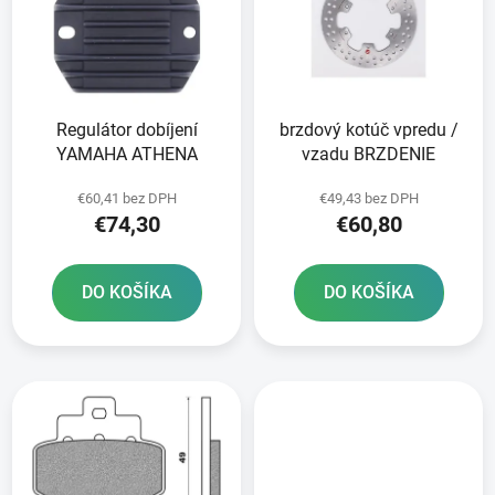
i
o
s
d
p
u
r
k
Regulátor dobíjení
brzdový kotúč vpredu /
o
t
YAMAHA ATHENA
vzadu BRZDENIE
d
o
u
v
€60,41 bez DPH
€49,43 bez DPH
k
€74,30
€60,80
t
o
DO KOŠÍKA
DO KOŠÍKA
v