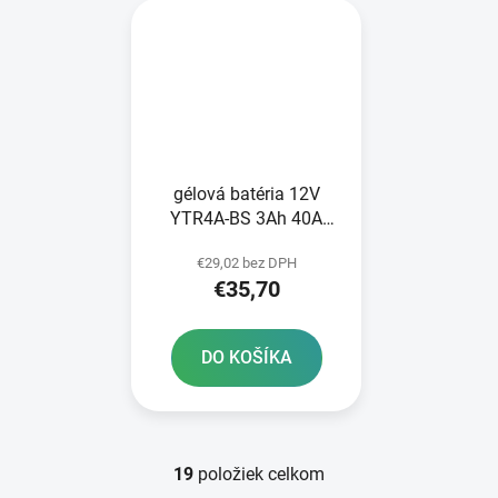
gélová batéria 12V
YTR4A-BS 3Ah 40A
BANNER Bike Bull GEL
€29,02 bez DPH
112x48x85
€35,70
DO KOŠÍKA
19
položiek celkom
O