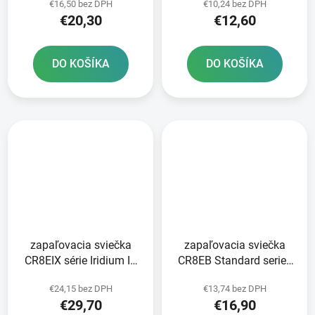
€16,50 bez DPH
€10,24 bez DPH
BRISK - Česká republika
€20,30
€12,60
DO KOŠÍKA
DO KOŠÍKA
zapaľovacia sviečka
zapaľovacia sviečka
CR8EIX série Iridium IX
CR8EB Standard series
NGK
NGK
€24,15 bez DPH
€13,74 bez DPH
€29,70
€16,90