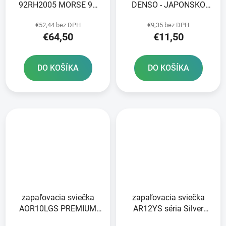
92RH2005 MORSE 96
DENSO - JAPONSKO
článkov vrátane spojky
U24ESR-N NICKEL
€52,44 bez DPH
€9,35 bez DPH
STANDARD
€64,50
€11,50
DO KOŠÍKA
DO KOŠÍKA
zapaľovacia sviečka
zapaľovacia sviečka
AOR10LGS PREMIUM
AR12YS séria Silver
series LGS RACING
BRISK - Česká republika