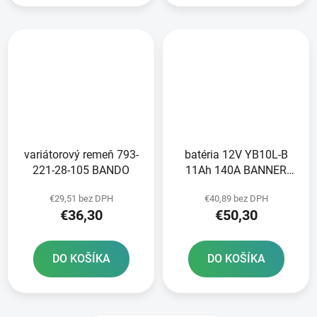
variátorový remeň 793-
batéria 12V YB10L-B
221-28-105 BANDO
11Ah 140A BANNER
Bike Bull 135x90x145
€29,51 bez DPH
€40,89 bez DPH
€36,30
€50,30
DO KOŠÍKA
DO KOŠÍKA