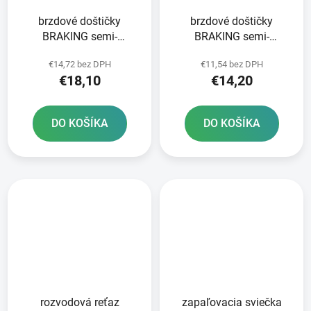
brzdové doštičky
brzdové doštičky
BRAKING semi-
BRAKING semi-
metalická zmes SM1 2
metalická zmes SM1 2
€14,72 bez DPH
€11,54 bez DPH
ks v balení
ks v balení
€18,10
€14,20
DO KOŠÍKA
DO KOŠÍKA
rozvodová reťaz
zapaľovacia sviečka