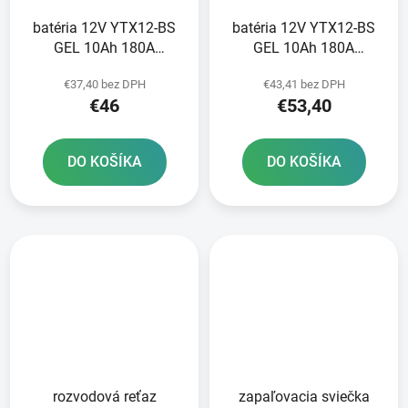
batéria 12V YTX12-BS
batéria 12V YTX12-BS
GEL 10Ah 180A
GEL 10Ah 180A
bezúdržbová GEL
bezúdržbová GEL
€37,40 bez DPH
€43,41 bez DPH
technológia 150x87x130
technológia 150x87x130
€46
€53,40
A-TECH aktivovaná z
FULBAT aktivovaná vo
výroby
výrobe
DO KOŠÍKA
DO KOŠÍKA
rozvodová reťaz
zapaľovacia sviečka