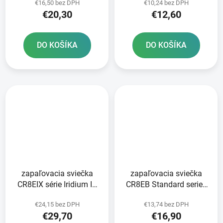
€16,50 bez DPH
€10,24 bez DPH
BRISK - Česká republika
€20,30
€12,60
DO KOŠÍKA
DO KOŠÍKA
zapaľovacia sviečka
zapaľovacia sviečka
CR8EIX série Iridium IX
CR8EB Standard series
NGK
NGK
€24,15 bez DPH
€13,74 bez DPH
€29,70
€16,90