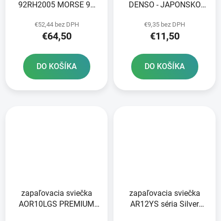
92RH2005 MORSE 96
DENSO - JAPONSKO
článkov vrátane spojky
U24ESR-N NICKEL
€52,44 bez DPH
€9,35 bez DPH
STANDARD
€64,50
€11,50
DO KOŠÍKA
DO KOŠÍKA
zapaľovacia sviečka
zapaľovacia sviečka
AOR10LGS PREMIUM
AR12YS séria Silver
series LGS RACING
BRISK - Česká republika