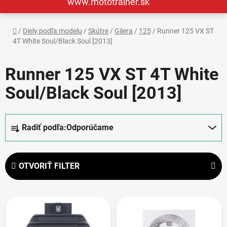
www.mototrainer.sk
Domov
/
Diely podľa modelu
/
Skútre
/
Gilera
/
125
/
Runner 125 VX ST
4T White Soul/Black Soul [2013]
Runner 125 VX ST 4T White
Soul/Black Soul [2013]
R
Radiť podľa:
Odporúčame
a
d
e
OTVORIŤ FILTER
n
i
V
e
ý
p
p
r