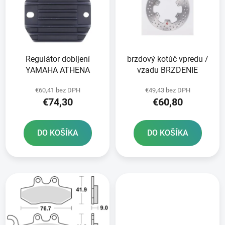
i
o
s
d
p
u
r
k
Regulátor dobíjení
brzdový kotúč vpredu /
o
t
YAMAHA ATHENA
vzadu BRZDENIE
d
o
u
v
€60,41 bez DPH
€49,43 bez DPH
k
€74,30
€60,80
t
o
DO KOŠÍKA
DO KOŠÍKA
v