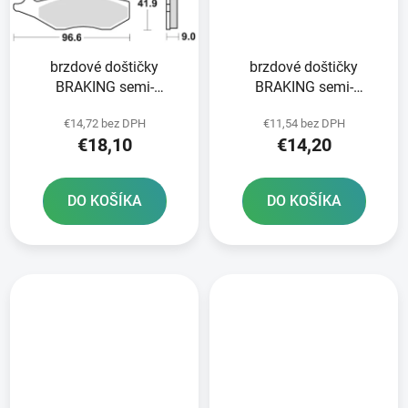
brzdové doštičky
brzdové doštičky
BRAKING semi-
BRAKING semi-
metalická zmes SM1 2
metalická zmes SM1 2
€14,72 bez DPH
€11,54 bez DPH
ks v balení
ks v balení
€18,10
€14,20
DO KOŠÍKA
DO KOŠÍKA