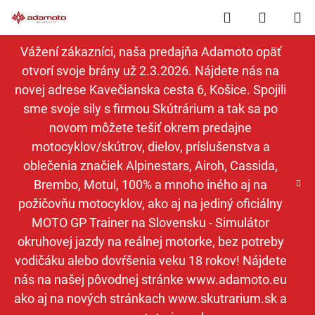
Prejsť
Hľadať
NÁKUP
na
obsah
KOŠÍK
Vážení zákazníci, naša predajňa Adamoto opäť
otvorí svoje brány už 2.3.2026. Nájdete nás na
novej adrese Kavečianska cesta 6, Košice. Spojili
sme svoje sily s firmou Skútrárium a tak sa po
novom môžete tešiť okrem predajne
motocyklov/skútrov, dielov, príslušenstva a
oblečenia značiek Alpinestars, Airoh, Cassida,
Brembo, Motul, 100% a mnoho iného aj na
požičovňu motocyklov, ako aj na jediný oficiálny
MOTO GP Trainer na Slovensku - Simulátor
okruhovej jazdy na reálnej motorke, bez potreby
vodičáku alebo dovŕšenia veku 18 rokov! Nájdete
nás na našej pôvodnej stránke www.adamoto.eu
ako aj na nových stránkach www.skutrarium.sk a