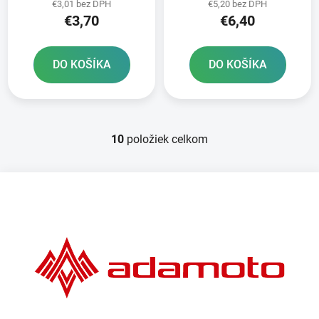
€3,01 bez DPH
€5,20 bez DPH
€3,70
€6,40
DO KOŠÍKA
DO KOŠÍKA
10
položiek celkom
O
v
l
Z
á
á
d
p
a
ä
c
t
i
e
i
p
e
r
v