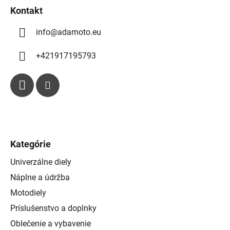
k
Kontakt
y
info
@
adamoto.eu
v
ý
p
+421917195793
i
s
u
Kategórie
Univerzálne diely
Náplne a údržba
Motodiely
Príslušenstvo a doplnky
Oblečenie a vybavenie