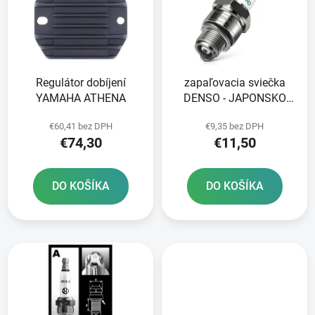
i
o
s
d
p
u
r
k
Regulátor dobíjení
zapaľovacia sviečka
o
t
YAMAHA ATHENA
DENSO - JAPONSKO
d
o
U24ESR-N NICKEL
u
v
€60,41 bez DPH
€9,35 bez DPH
STANDARD
k
€74,30
€11,50
t
o
DO KOŠÍKA
DO KOŠÍKA
v