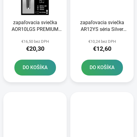
zapaľovacia sviečka
zapaľovacia sviečka
AOR10LGS PREMIUM
AR12YS séria Silver
series LGS RACING
BRISK - Česká republika
€16,50 bez DPH
€10,24 bez DPH
BRISK - Česká republika
€20,30
€12,60
DO KOŠÍKA
DO KOŠÍKA