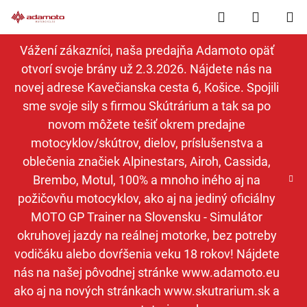
Prejsť
Hľadať
NÁKUP
na
obsah
KOŠÍK
Vážení zákazníci, naša predajňa Adamoto opäť
otvorí svoje brány už 2.3.2026. Nájdete nás na
novej adrese Kavečianska cesta 6, Košice. Spojili
sme svoje sily s firmou Skútrárium a tak sa po
novom môžete tešiť okrem predajne
motocyklov/skútrov, dielov, príslušenstva a
oblečenia značiek Alpinestars, Airoh, Cassida,
Brembo, Motul, 100% a mnoho iného aj na
požičovňu motocyklov, ako aj na jediný oficiálny
MOTO GP Trainer na Slovensku - Simulátor
okruhovej jazdy na reálnej motorke, bez potreby
vodičáku alebo dovŕšenia veku 18 rokov! Nájdete
nás na našej pôvodnej stránke www.adamoto.eu
ako aj na nových stránkach www.skutrarium.sk a