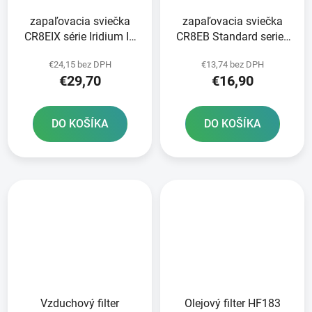
zapaľovacia sviečka
zapaľovacia sviečka
CR8EIX série Iridium IX
CR8EB Standard series
NGK
NGK
€24,15 bez DPH
€13,74 bez DPH
€29,70
€16,90
DO KOŠÍKA
DO KOŠÍKA
Vzduchový filter
Olejový filter HF183