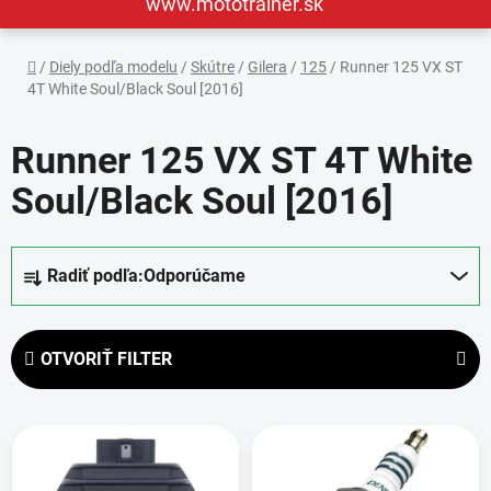
www.mototrainer.sk
Domov
/
Diely podľa modelu
/
Skútre
/
Gilera
/
125
/
Runner 125 VX ST
4T White Soul/Black Soul [2016]
Runner 125 VX ST 4T White
Soul/Black Soul [2016]
R
Radiť podľa:
Odporúčame
a
d
e
OTVORIŤ FILTER
n
i
V
e
ý
p
p
r