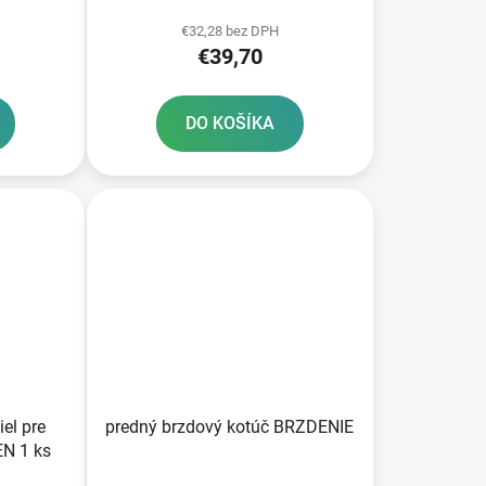
Sachs 46 mm SKF
€32,28 bez DPH
€39,70
DO KOŠÍKA
el pre
predný brzdový kotúč BRZDENIE
N 1 ks