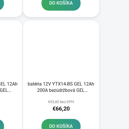
DO KOŠÍKA
GEL 12Ah
batéria 12V YTX14-BS GEL 12Ah
 GEL
200A bezúdržbová GEL
145 A-
technológia 150x87x145
€53,82 bez DPH
ýroby
FULBAT aktivovaná vo výrobe
€66,20
DO KOŠÍKA