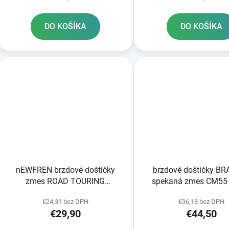
DO KOŠÍKA
DO KOŠÍKA
nEWFREN brzdové doštičky
brzdové doštičky B
zmes ROAD TOURING
spekaná zmes CM55 
SINTERED 2 ks v balení
balení
€24,31 bez DPH
€36,18 bez DPH
€29,90
€44,50