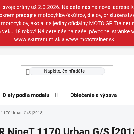
svoje brány už 2.3.2026. Nájdete nás na novej adrese Kav
krem predajne motocyklov/skútrov, dielov, príslušenstva 
otocyklov, ako aj na jediný oficiálny MOTO GP Trainer n
a veku 18 rokov! Nájdete nás na našej pôvodnej stránk
www.skutrarium.sk a www.mototrainer.sk
Diely podľa modelu
Oblečenie a výbava
 1170 Urban G/S [2018]
R NineT 1170 Urban G/S [201