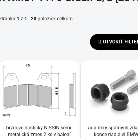
Stránka
1
z
1
-
28
položiek celkom
OTVORIŤ FILTE
V
ý
p
s
p
r
o
d
brzdové doštičky NISSIN semi-
adaptéry spätných zrka
u
metalická zmes 2 ks v balení
konce riadidiel BMW