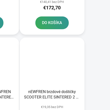
€140,41 bez DPH
€172,70
DO KOŠÍKA
EWFREN
nEWFREN brzdové doštičky
INTERED
SCOOTER ELITE SINTERED 2 ks
v balení
€19,35 bez DPH