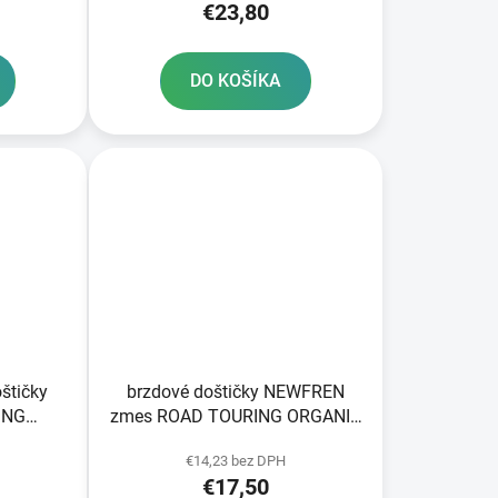
€23,80
DO KOŠÍKA
štičky
brzdové doštičky NEWFREN
ING
zmes ROAD TOURING ORGANIC
lení
2 ks v balení
€14,23 bez DPH
€17,50