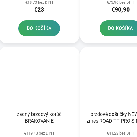
€18,70 bez DPH
€73,90 bez DPH
€23
€90,90
DO KOŠÍKA
DO KOŠÍKA
zadný brzdový kotúč
brzdové doštičky N
BRAKOVANIE
zmes ROAD TT PRO S
2 ks v balení
€119,43 bez DPH
€41,22 bez DPH