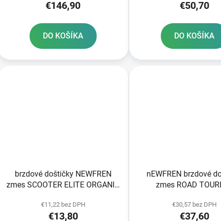
€146,90
€50,70
DO KOŠÍKA
DO KOŠÍKA
brzdové doštičky NEWFREN
nEWFREN brzdové do
zmes SCOOTER ELITE ORGANIC
zmes ROAD TOUR
2 ks v balení
SINTERED 2 ks v ba
€11,22 bez DPH
€30,57 bez DPH
€13,80
€37,60