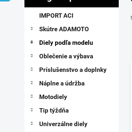
č
K
Preskočiť
n
IMPORT ACI
a
kategórie
ý
t
p
Skútre ADAMOTO
e
a
g
ó
Diely podľa modelu
n
r
e
i
Oblečenie a výbava
l
e
Príslušenstvo a doplnky
i
Náplne a údržba
Motodiely
Tip týždňa
Univerzálne diely