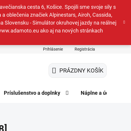
ečianska cesta 6, Košice. Spojili sme svoje sily s
a oblečenia značiek Alpinestars, Airoh, Cassida,
a Slovensku - Simulátor okruhovej jazdy na reálnej
e www.adamoto.eu ako aj na nových stránkach
Prihlásenie
Registrácia
PRÁZDNY KOŠÍK
NÁKUPNÝ
KOŠÍK
Príslušenstvo a doplnky
Náplne a údržba
8]