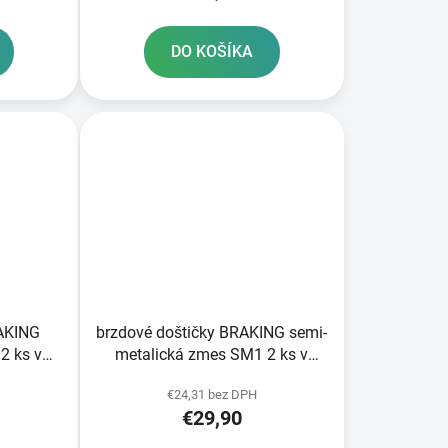
DO KOŠÍKA
RAKING
brzdové doštičky BRAKING semi-
2 ks v
metalická zmes SM1 2 ks v
balení
€24,31 bez DPH
€29,90