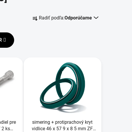
R
Radiť podľa:
Odporúčame
a
d
e
R
n
i
e
p
r
o
d
u
k
t
o
diel pre
simering + protiprachový kryt
v
 2 ks
vidlice 46 x 57 9 x 8 5 mm ZF