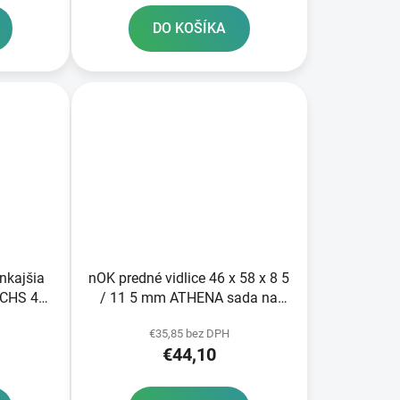
DO KOŠÍKA
nkajšia
nOK predné vidlice 46 x 58 x 8 5
ACHS 43
/ 11 5 mm ATHENA sada na
opravu 2 tlmičov
€35,85 bez DPH
€44,10