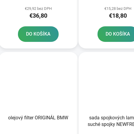
k
Daytona
t
€29,92 bez DPH
€15,28 bez DPH
€36,80
€18,80
o
v
DO KOŠÍKA
DO KOŠÍKA
olejový filter ORIGINÁL BMW
sada spojkových lami
suché spojky NEWFRE