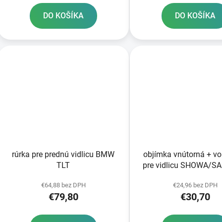
DO KOŠÍKA
DO KOŠÍKA
rúrka pre prednú vidlicu BMW
objímka vnútorná + vo
TLT
pre vidlicu SHOWA/S
mm SKF 2 ks
€64,88 bez DPH
€24,96 bez DPH
€79,80
€30,70