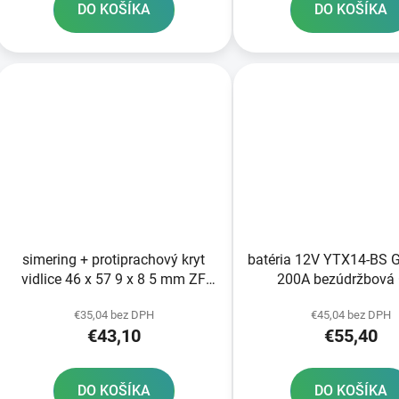
DO KOŠÍKA
DO KOŠÍKA
simering + protiprachový kryt
batéria 12V YTX14-BS 
vidlice 46 x 57 9 x 8 5 mm ZF
200A bezúdržbová
Sachs 46 mm SKF
technológia 150x87x
€35,04 bez DPH
€45,04 bez DPH
TECH aktivovaná z v
€43,10
€55,40
DO KOŠÍKA
DO KOŠÍKA