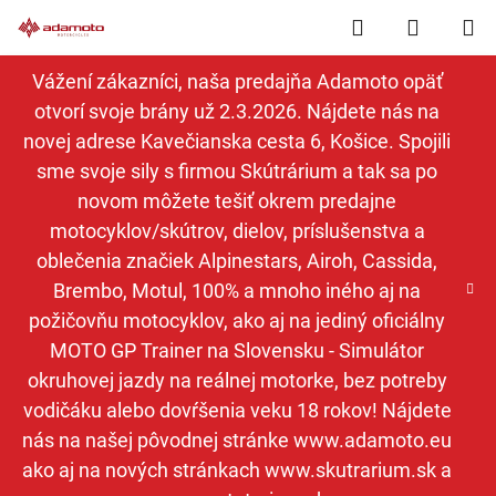
Prejsť
Hľadať
NÁKUP
na
obsah
KOŠÍK
Vážení zákazníci, naša predajňa Adamoto opäť
otvorí svoje brány už 2.3.2026. Nájdete nás na
novej adrese Kavečianska cesta 6, Košice. Spojili
sme svoje sily s firmou Skútrárium a tak sa po
novom môžete tešiť okrem predajne
motocyklov/skútrov, dielov, príslušenstva a
oblečenia značiek Alpinestars, Airoh, Cassida,
Brembo, Motul, 100% a mnoho iného aj na
požičovňu motocyklov, ako aj na jediný oficiálny
MOTO GP Trainer na Slovensku - Simulátor
okruhovej jazdy na reálnej motorke, bez potreby
vodičáku alebo dovŕšenia veku 18 rokov! Nájdete
nás na našej pôvodnej stránke www.adamoto.eu
ako aj na nových stránkach www.skutrarium.sk a