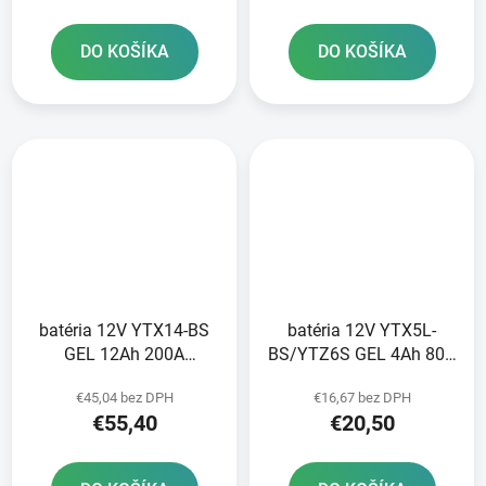
výroby
výroby
DO KOŠÍKA
DO KOŠÍKA
batéria 12V YTX14-BS
batéria 12V YTX5L-
GEL 12Ah 200A
BS/YTZ6S GEL 4Ah 80A
bezúdržbová GEL
bezúdržbová GEL
€45,04 bez DPH
€16,67 bez DPH
technológia 150x87x145
technológia 113x70x105
€55,40
€20,50
A-TECH aktivovaná z
A-TECH aktivovaná z
výroby
výroby