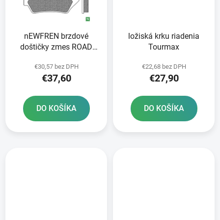
nEWFREN brzdové
ložiská krku riadenia
doštičky zmes ROAD
Tourmax
TOURING SINTERED 2
€30,57 bez DPH
€22,68 bez DPH
ks v balení
€37,60
€27,90
DO KOŠÍKA
DO KOŠÍKA