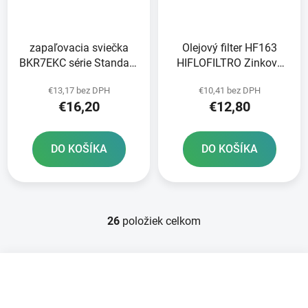
zapaľovacia sviečka
Olejový filter HF163
BKR7EKC série Standard
HIFLOFILTRO Zinkové
NGK
puzdro
€13,17 bez DPH
€10,41 bez DPH
€16,20
€12,80
DO KOŠÍKA
DO KOŠÍKA
26
položiek celkom
O
v
l
Z
á
á
d
p
a