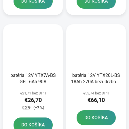
DO KOŠÍKA
DO KOŠÍKA
batéria 12V YTX7A-BS
batéria 12V YTX20L-BS
GEL 6Ah 90A
18Ah 270A bezúdržbová
bezúdržbová GEL
GEL 175x87x155 A-
€21,71 bez DPH
€53,74 bez DPH
technológia 150x87x94
TECH aktivovaná z
€26,70
€66,10
A-TECH aktivovaná z
výroby
výroby
€29
(–7 %)
DO KOŠÍKA
DO KOŠÍKA