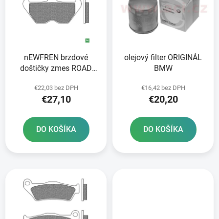
i
o
s
d
p
u
r
k
nEWFREN brzdové
olejový filter ORIGINÁL
o
t
doštičky zmes ROAD
BMW
d
o
TOURING SINTERED 2
u
v
€22,03 bez DPH
€16,42 bez DPH
ks v balení
k
€27,10
€20,20
t
o
DO KOŠÍKA
DO KOŠÍKA
v