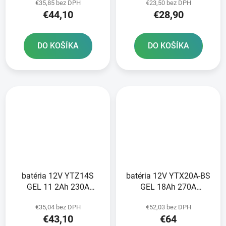
€35,85 bez DPH
€23,50 bez DPH
GEL technológia
technológia 150x65x93
€44,10
€28,90
150x69x130 A-TECH
A-TECH aktivovaná z
aktivovaná z výroby
výroby
DO KOŠÍKA
DO KOŠÍKA
batéria 12V YTZ14S
batéria 12V YTX20A-BS
GEL 11 2Ah 230A
GEL 18Ah 270A
bezúdržbová GEL
bezúdržbová GEL
€35,04 bez DPH
€52,03 bez DPH
technológia 150x87x110
technológia 150x87x161
€43,10
€64
A-TECH aktivovaná z
A-TECH aktivovaná z