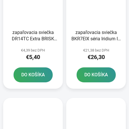
zapaľovacia sviečka
zapaľovacia sviečka
DR14TC Extra BRISK
BKR7EIX séria Iridium IX
series - Česká republika
NGK
€4,39 bez DPH
€21,38 bez DPH
€5,40
€26,30
DO KOŠÍKA
DO KOŠÍKA