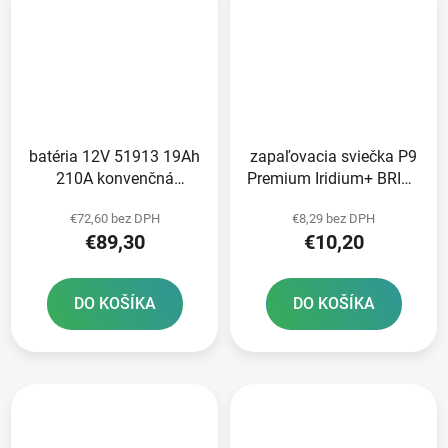
batéria 12V 51913 19Ah
zapaľovacia sviečka P9
210A konvenčná
Premium Iridium+ BRISK
186x82x171 FULBAT
- Česká republika
€72,60 bez DPH
€8,29 bez DPH
vrátane elektrolytu
€89,30
€10,20
DO KOŠÍKA
DO KOŠÍKA