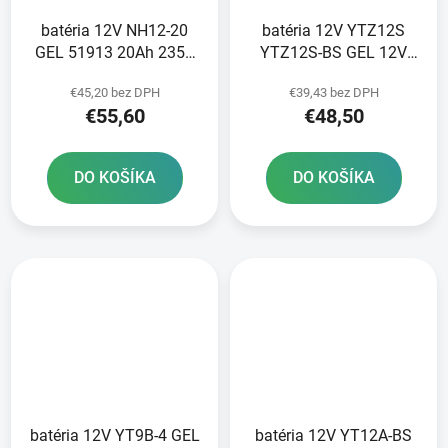
batéria 12V NH12-20
batéria 12V YTZ12S
GEL 51913 20Ah 235A
YTZ12S-BS GEL 12V
185x81x170 A-TECH
11Ah 210A bezúdržbová
€45,20 bez DPH
€39,43 bez DPH
aktivovaná z výroby
GEL technológia
€55,60
€48,50
150x88x110 A-TECH
aktivovaná z výroby
DO KOŠÍKA
DO KOŠÍKA
batéria 12V YT9B-4 GEL
batéria 12V YT12A-BS