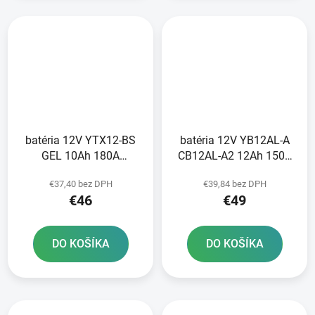
batéria 12V YTX12-BS
batéria 12V YB12AL-A
GEL 10Ah 180A
CB12AL-A2 12Ah 150A
bezúdržbová GEL
134x80x160 A-TECH
€37,40 bez DPH
€39,84 bez DPH
technológia 150x87x130
aktivovaná z výroby
€46
€49
A-TECH aktivovaná z
výroby
DO KOŠÍKA
DO KOŠÍKA