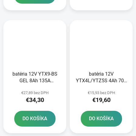
batéria 12V YTX9-BS
batéria 12V
GEL 8Ah 135A
YTX4L/YTZ5S 4Ah 70A
bezúdržbová
bezúdržbová GEL
€27,89 bez DPH
€15,93 bez DPH
technológia GEL
technológia 113x70x85
€34,30
€19,60
150x87x105 A-TECH
A-TECH aktivovaná z
aktivovaná z výroby
výroby
DO KOŠÍKA
DO KOŠÍKA