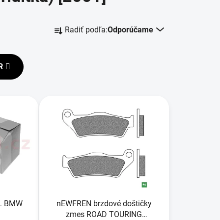
R
Radiť podľa:
Odporúčame
a
d
e
R
n
i
e
p
r
o
d
u
k
t
o
NÁL BMW
nEWFREN brzdové doštičky
v
zmes ROAD TOURING