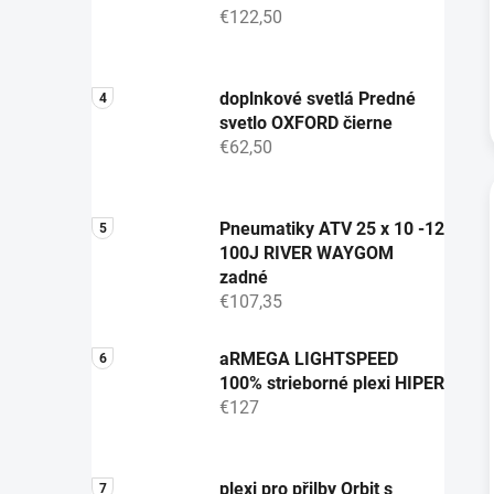
€122,50
doplnkové svetlá Predné
svetlo OXFORD čierne
€62,50
Pneumatiky ATV 25 x 10 -12
100J RIVER WAYGOM
zadné
€107,35
aRMEGA LIGHTSPEED
100% strieborné plexi HIPER
€127
plexi pro přilby Orbit s