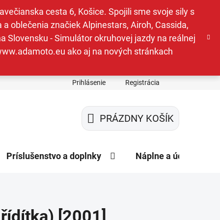
ečianska cesta 6, Košice. Spojili sme svoje sily s
a oblečenia značiek Alpinestars, Airoh, Cassida,
a Slovensku - Simulátor okruhovej jazdy na reálnej
e www.adamoto.eu ako aj na nových stránkach
Prihlásenie
Registrácia
PRÁZDNY KOŠÍK
NÁKUPNÝ
KOŠÍK
Príslušenstvo a doplnky
Náplne a údržba
ídítka) [2001]