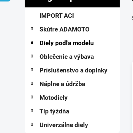
č
K
Preskočiť
n
IMPORT ACI
a
kategórie
ý
t
p
Skútre ADAMOTO
e
a
g
ó
Diely podľa modelu
n
r
e
i
Oblečenie a výbava
l
e
Príslušenstvo a doplnky
i
Náplne a údržba
Motodiely
Tip týždňa
Univerzálne diely