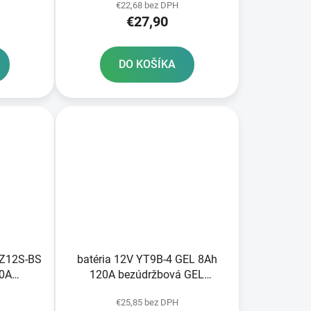
€22,68 bez DPH
€27,90
DO KOŠÍKA
TZ12S-BS
batéria 12V YT9B-4 GEL 8Ah
10A
120A bezúdržbová GEL
nológia
technológia 150x68x105 A-
€25,85 bez DPH
tivovaná
TECH aktivovaná z výroby