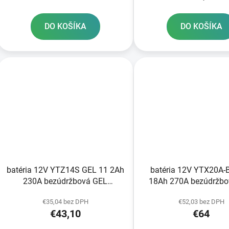
DO KOŠÍKA
DO KOŠÍKA
batéria 12V YTZ14S GEL 11 2Ah
batéria 12V YTX20A-
230A bezúdržbová GEL
18Ah 270A bezúdržbo
technológia 150x87x110 A-
technológia 150x87x
€35,04 bez DPH
€52,03 bez DPH
TECH aktivovaná z výroby
TECH aktivovaná z v
€43,10
€64