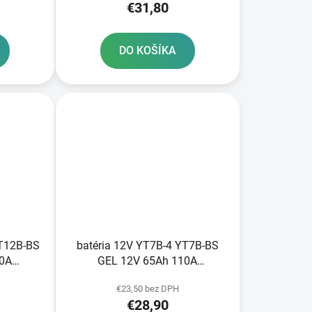
€31,80
DO KOŠÍKA
YT12B-BS
batéria 12V YT7B-4 YT7B-BS
10A
GEL 12V 65Ah 110A
nológia
bezúdržbová GEL technológia
€23,50 bez DPH
tivovaná
150x65x93 A-TECH aktivovaná z
€28,90
výroby