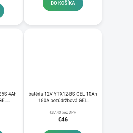
DO KOŠÍKA
Z5S 4Ah
batéria 12V YTX12-BS GEL 10Ah
GEL
180A bezúdržbová GEL
5 A-TECH
technológia 150x87x130 A-
€37,40 bez DPH
oby
TECH aktivovaná z výroby
€46