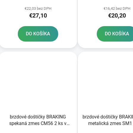
k
SINTERED 2 ks v balení
t
€22,03 bez DPH
€16,42 bez DPH
€27,10
€20,20
o
v
DO KOŠÍKA
DO KOŠÍKA
brzdové doštičky BRAKING
brzdové doštičky BRAKI
spekaná zmes CM56 2 ks v
metalická zmes SM1 
balení
balení