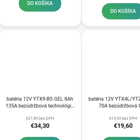
DO KOŠÍKA
DO KOŠÍKA
batéria 12V YTX9-BS GEL 8Ah
batéria 12V YTX4L/YT
135A bezúdržbová technológia
70A bezúdržbová 
GEL 150x87x105 A-TECH
technológia 113x70x8
€27,89 bez DPH
€15,93 bez DPH
aktivovaná z výroby
aktivovaná z výr
€34,30
€19,60