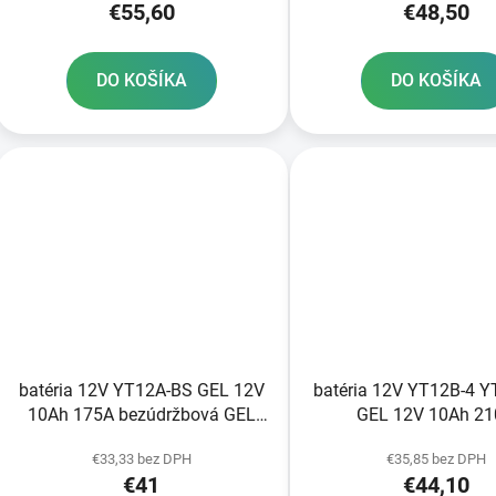
€55,60
€48,50
z výroby
DO KOŠÍKA
DO KOŠÍKA
batéria 12V YT12A-BS GEL 12V
batéria 12V YT12B-4 
10Ah 175A bezúdržbová GEL
GEL 12V 10Ah 2
technológia 150x88x105 A-
bezúdržbová GEL tech
€33,33 bez DPH
€35,85 bez DPH
TECH aktivovaná vo výrobe
150x69x130 A-TECH ak
€41
€44,10
z výroby