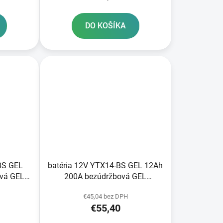
DO KOŠÍKA
BS GEL
batéria 12V YTX14-BS GEL 12Ah
vá GEL
200A bezúdržbová GEL
161 A-
technológia 150x87x145 A-
€45,04 bez DPH
ýroby
TECH aktivovaná z výroby
€55,40