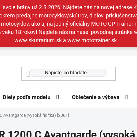
svoje brány už 2.3.2026. Nájdete nás na novej adrese Kav
krem predajne motocyklov/skútrov, dielov, príslušenstva 
otocyklov, ako aj na jediný oficiálny MOTO GP Trainer n
a veku 18 rokov! Nájdete nás na našej pôvodnej stránk
www.skutrarium.sk a www.mototrainer.sk
Diely podľa modelu
Oblečenie a výbava
C Avantgarde (vysoká řídítka) [2001]
R 1200 C Avantgarde (vysoká ř