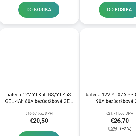
DO KOŠÍKA
DO KOŠÍKA
batéria 12V YTX5L-BS/YTZ6S
batéria 12V YTX7A-BS
GEL 4Ah 80A bezúdržbová GEL
90A bezúdržbová 
technológia 113x70x105 A-
technológia 150x87x9
€16,67 bez DPH
€21,71 bez DPH
TECH aktivovaná z výroby
aktivovaná z výr
€20,50
€26,70
€29
(–7 %)