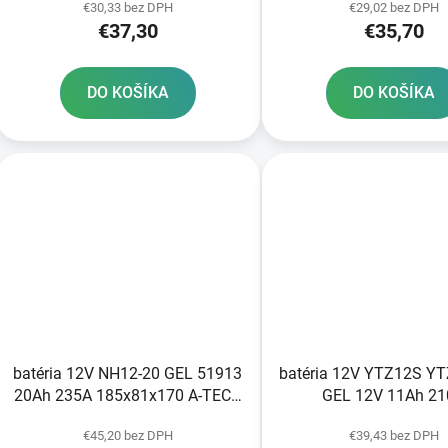
€30,33 bez DPH
€29,02 bez DPH
€37,30
€35,70
DO KOŠÍKA
DO KOŠÍKA
batéria 12V NH12-20 GEL 51913
batéria 12V YTZ12S Y
20Ah 235A 185x81x170 A-TECH
GEL 12V 11Ah 2
aktivovaná z výroby
bezúdržbová GEL tech
€45,20 bez DPH
€39,43 bez DPH
150x88x110 A-TECH ak