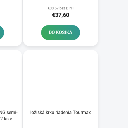
SINTERED 2 ks v balení
€30,57 bez DPH
€37,60
DO KOŠÍKA
NG semi-
ložiská krku riadenia Tourmax
2 ks v