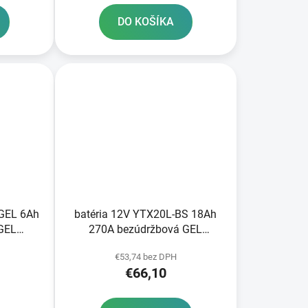
DO KOŠÍKA
 GEL 6Ah
batéria 12V YTX20L-BS 18Ah
GEL
270A bezúdržbová GEL
4 A-TECH
175x87x155 A-TECH aktivovaná
€53,74 bez DPH
oby
z výroby
€66,10