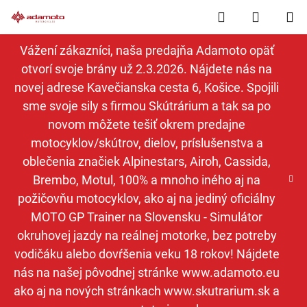
Prejsť
Hľadať
NÁKUP
na
obsah
KOŠÍK
Vážení zákazníci, naša predajňa Adamoto opäť
otvorí svoje brány už 2.3.2026. Nájdete nás na
novej adrese Kavečianska cesta 6, Košice. Spojili
sme svoje sily s firmou Skútrárium a tak sa po
novom môžete tešiť okrem predajne
motocyklov/skútrov, dielov, príslušenstva a
oblečenia značiek Alpinestars, Airoh, Cassida,
Brembo, Motul, 100% a mnoho iného aj na
požičovňu motocyklov, ako aj na jediný oficiálny
MOTO GP Trainer na Slovensku - Simulátor
okruhovej jazdy na reálnej motorke, bez potreby
vodičáku alebo dovŕšenia veku 18 rokov! Nájdete
nás na našej pôvodnej stránke www.adamoto.eu
ako aj na nových stránkach www.skutrarium.sk a