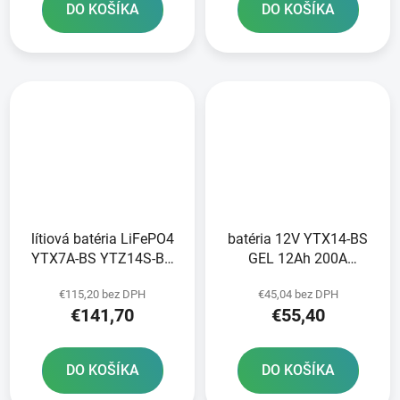
DO KOŠÍKA
DO KOŠÍKA
lítiová batéria LiFePO4
batéria 12V YTX14-BS
YTX7A-BS YTZ14S-BS
GEL 12Ah 200A
FULBAT 12V 5Ah 300A
bezúdržbová GEL
€115,20 bez DPH
€45,04 bez DPH
hmotnosť 0 85 kg
technológia 150x87x145
€141,70
€55,40
150x87x93
A-TECH aktivovaná z
výroby
DO KOŠÍKA
DO KOŠÍKA