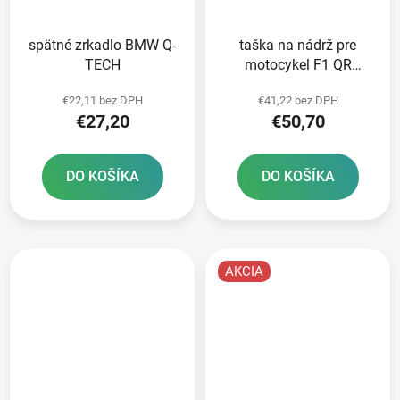
spätné zrkadlo BMW Q-
taška na nádrž pre
TECH
motocykel F1 QR
OXFORD čierna s
€22,11 bez DPH
€41,22 bez DPH
rýchloupínacím
€27,20
€50,70
systémom pre uzávery
nádrže objem 18 l
DO KOŠÍKA
DO KOŠÍKA
AKCIA