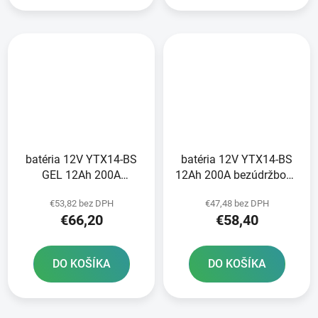
batéria 12V YTX14-BS
batéria 12V YTX14-BS
GEL 12Ah 200A
12Ah 200A bezúdržbová
bezúdržbová GEL
MF AGM 150x87x145
€53,82 bez DPH
€47,48 bez DPH
technológia 150x87x145
FULBAT vrátane balenia
€66,20
€58,40
FULBAT aktivovaná vo
elektrolytu
výrobe
DO KOŠÍKA
DO KOŠÍKA