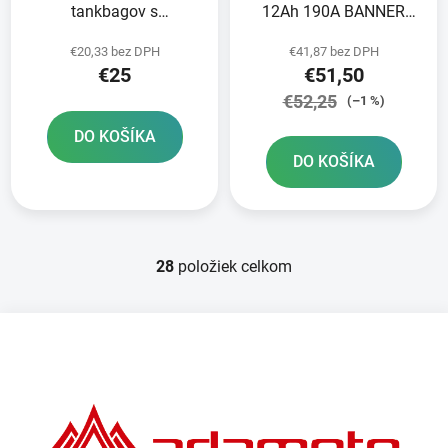
tankbagov s
12Ah 190A BANNER
rýchloupínacím
Bike Bull AGM
€20,33 bez DPH
€41,87 bez DPH
systémom OXFORD
150x87x147
€25
€51,50
BMW/Ducati 5 skrutiek
€52,25
(–1 %)
DO KOŠÍKA
DO KOŠÍKA
28
položiek celkom
O
v
l
Z
á
á
d
p
a
ä
c
t
i