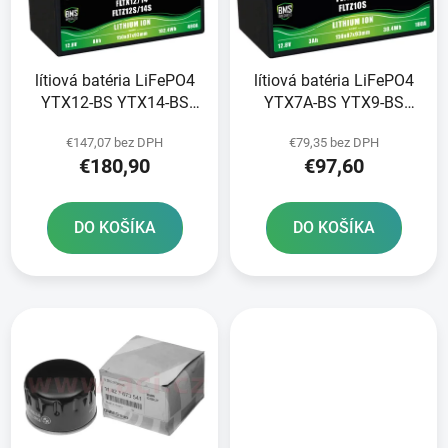
s
d
p
u
r
k
lítiová batéria LiFePO4
lítiová batéria LiFePO4
o
t
YTX12-BS YTX14-BS
YTX7A-BS YTX9-BS
d
o
YTZ12S-BS YTZ14S-BS
YTZ10S-BS FULBAT 12V
u
v
€147,07 bez DPH
€79,35 bez DPH
FULBAT 12V 8Ah 480A
3Ah 180A hmotnosť 0
k
€180,90
€97,60
hmotnosť 1 20 kg
65 kg 150x87x93
t
150x87x93
o
DO KOŠÍKA
DO KOŠÍKA
v