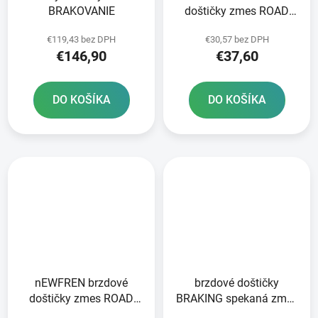
BRAKOVANIE
doštičky zmes ROAD
TOURING SINTERED 2
€119,43 bez DPH
€30,57 bez DPH
ks v balení
€146,90
€37,60
DO KOŠÍKA
DO KOŠÍKA
nEWFREN brzdové
brzdové doštičky
doštičky zmes ROAD
BRAKING spekaná zmes
TOURING SINTERED 2
CM56 2 ks v balení