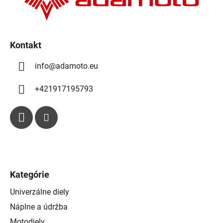
e
i
p
e
r
v
k
Kontakt
y
info
@
adamoto.eu
v
ý
p
+421917195793
i
s
u
Kategórie
Univerzálne diely
Náplne a údržba
Motodiely