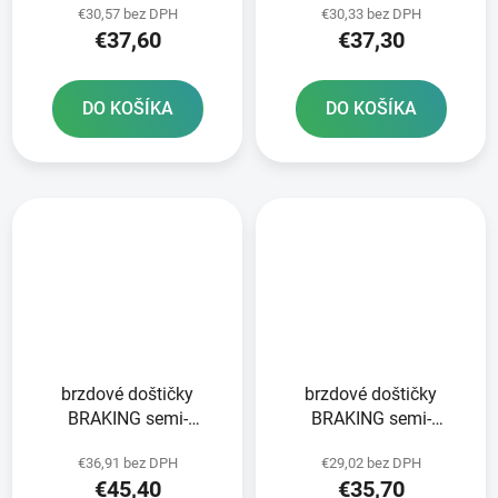
€30,57 bez DPH
€30,33 bez DPH
ks v balení
€37,60
€37,30
DO KOŠÍKA
DO KOŠÍKA
brzdové doštičky
brzdové doštičky
BRAKING semi-
BRAKING semi-
metalická zmes SM1 2
metalická zmes SM1 2
€36,91 bez DPH
€29,02 bez DPH
ks v balení
ks v balení
€45,40
€35,70