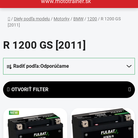
www.mototrainer.sk
Domov
/
Diely podľa modelu
/
Motorky
/
BMW
/
1200
/
R 1200 GS
[2011]
R 1200 GS [2011]
R
Radiť podľa:
Odporúčame
a
d
e
OTVORIŤ FILTER
n
i
V
e
ý
p
p
r
i
o