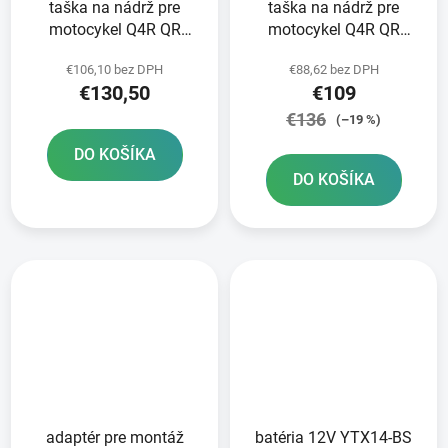
taška na nádrž pre
taška na nádrž pre
motocykel Q4R QR
motocykel Q4R QR
OXFORD čierna/červená
OXFORD čierna s
€106,10 bez DPH
€88,62 bez DPH
s rýchloupínacím
rýchloupínacím
€130,50
€109
systémom pre uzávery
systémom pre uzávery
nádrže objem 4 l
nádrže objem 4 l
€136
(–19 %)
DO KOŠÍKA
DO KOŠÍKA
adaptér pre montáž
batéria 12V YTX14-BS