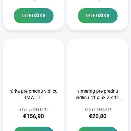
DO KOŠÍKA
DO KOŠÍKA
rúrka pre prednú vidlicu
simering pre prednú
BMW TLT
vidlicu 41 x 52 2 x 11
mm ATHENA sada na
€127,56 bez DPH
€16,91 bez DPH
opravu 2 tlmičov
€156,90
€20,80