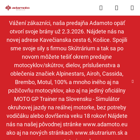
Prejsť
Hľadať
NÁKUP
na
obsah
KOŠÍK
Vážení zákazníci, naša predajňa Adamoto opäť
otvorí svoje brány už 2.3.2026. Nájdete nás na
novej adrese Kavečianska cesta 6, Košice. Spojili
sme svoje sily s firmou Skútrárium a tak sa po
novom môžete tešiť okrem predajne
motocyklov/skútrov, dielov, príslušenstva a
oblečenia značiek Alpinestars, Airoh, Cassida,
Brembo, Motul, 100% a mnoho iného aj na
požičovňu motocyklov, ako aj na jediný oficiálny
MOTO GP Trainer na Slovensku - Simulátor
okruhovej jazdy na reálnej motorke, bez potreby
vodičáku alebo dovŕšenia veku 18 rokov! Nájdete
nás na našej pôvodnej stránke www.adamoto.eu
ako aj na nových stránkach www.skutrarium.sk a