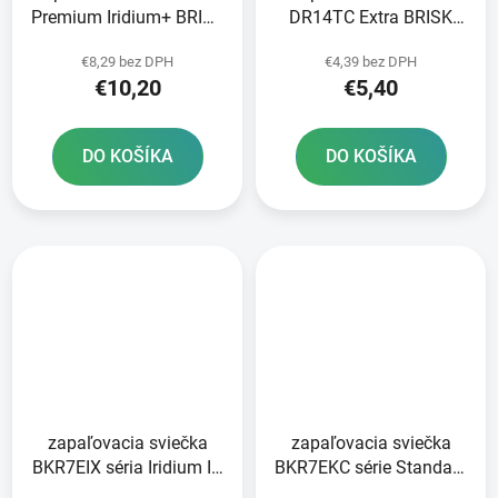
Premium Iridium+ BRISK
DR14TC Extra BRISK
- Česká republika
series - Česká republika
€8,29 bez DPH
€4,39 bez DPH
€10,20
€5,40
DO KOŠÍKA
DO KOŠÍKA
zapaľovacia sviečka
zapaľovacia sviečka
BKR7EIX séria Iridium IX
BKR7EKC série Standard
NGK
NGK