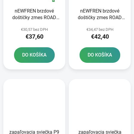
nEWFREN brzdové
nEWFREN brzdové
doštičky zmes ROAD
doštičky zmes ROAD
TOURING SINTERED 2
TOURING SINTERED 2
€30,57 bez DPH
€34,47 bez DPH
ks v balení
ks v balení
€37,60
€42,40
DO KOŠÍKA
DO KOŠÍKA
zapaľovacia sviečka P9
zapaľovacia sviečka