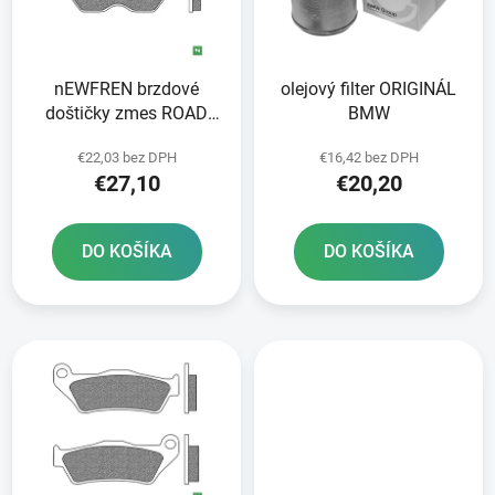
s
d
p
u
r
k
nEWFREN brzdové
olejový filter ORIGINÁL
o
t
doštičky zmes ROAD
BMW
d
o
TOURING SINTERED 2
u
v
€22,03 bez DPH
€16,42 bez DPH
ks v balení
k
€27,10
€20,20
t
o
DO KOŠÍKA
DO KOŠÍKA
v