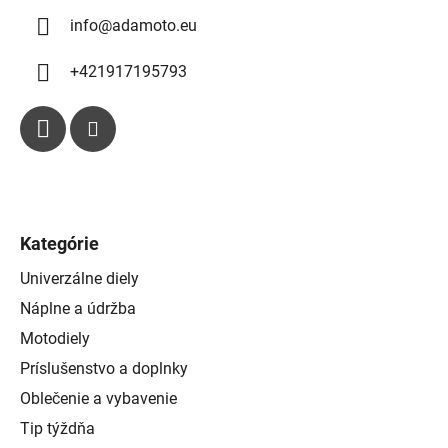
y
info
@
adamoto.eu
v
ý
p
+421917195793
i
s
u
Kategórie
Univerzálne diely
Náplne a údržba
Motodiely
Príslušenstvo a doplnky
Oblečenie a vybavenie
Tip týždňa