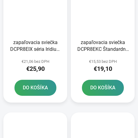
zapaľovacia sviečka
zapaľovacia sviečka
DCPR8EIX séria Iridium
DCPR8EKC Štandardná
IX NGK
séria NGK
€21,06 bez DPH
€15,53 bez DPH
€25,90
€19,10
DO KOŠÍKA
DO KOŠÍKA