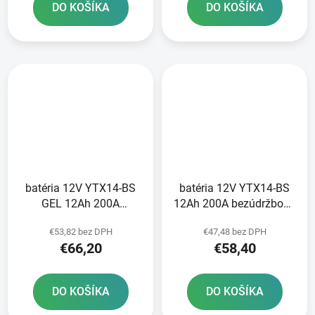
DO KOŠÍKA
DO KOŠÍKA
batéria 12V YTX14-BS
batéria 12V YTX14-BS
GEL 12Ah 200A
12Ah 200A bezúdržbová
bezúdržbová GEL
MF AGM 150x87x145
€53,82 bez DPH
€47,48 bez DPH
technológia 150x87x145
FULBAT vrátane balenia
€66,20
€58,40
FULBAT aktivovaná vo
elektrolytu
výrobe
DO KOŠÍKA
DO KOŠÍKA