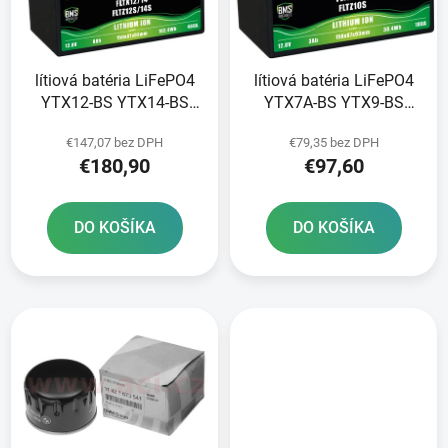
s
d
p
u
r
k
lítiová batéria LiFePO4
lítiová batéria LiFePO4
o
t
YTX12-BS YTX14-BS
YTX7A-BS YTX9-BS
d
o
YTZ12S-BS YTZ14S-BS
YTZ10S-BS FULBAT 12V
u
v
€147,07 bez DPH
€79,35 bez DPH
FULBAT 12V 8Ah 480A
3Ah 180A hmotnosť 0
k
€180,90
€97,60
hmotnosť 1 20 kg
65 kg 150x87x93
t
150x87x93
o
DO KOŠÍKA
DO KOŠÍKA
v