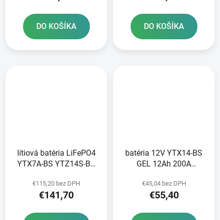
DO KOŠÍKA
DO KOŠÍKA
lítiová batéria LiFePO4
batéria 12V YTX14-BS
YTX7A-BS YTZ14S-BS
GEL 12Ah 200A
FULBAT 12V 5Ah 300A
bezúdržbová GEL
€115,20 bez DPH
€45,04 bez DPH
hmotnosť 0 85 kg
technológia 150x87x145
€141,70
€55,40
150x87x93
A-TECH aktivovaná z
výroby