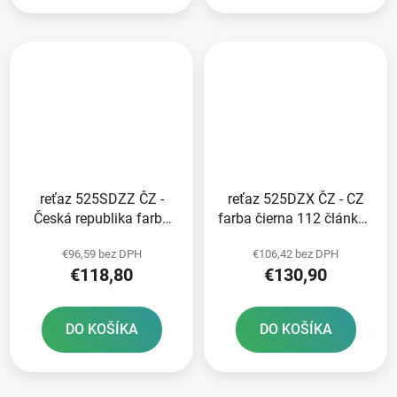
reťaz 525SDZZ ČZ -
reťaz 525DZX ČZ - CZ
Česká republika farba
farba čierna 112 článkov
zlatá 112 článkov
vrátane nitovacej spojky
€96,59 bez DPH
€106,42 bez DPH
vrátane nitovej spojky
RIVET
€118,80
€130,90
RIVET
DO KOŠÍKA
DO KOŠÍKA