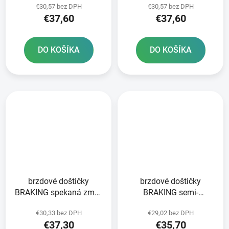
€30,57 bez DPH
€30,57 bez DPH
ks v balení
ks v balení
€37,60
€37,60
DO KOŠÍKA
DO KOŠÍKA
brzdové doštičky
brzdové doštičky
BRAKING spekaná zmes
BRAKING semi-
CM56 2 ks v balení
metalická zmes SM1 2
€30,33 bez DPH
€29,02 bez DPH
ks v balení
€37,30
€35,70