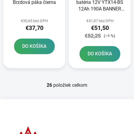
Brzdová páka čierna
batéria 12V YTX14-BS
12Ah 190A BANNER
Bike Bull AGM
€30,65 bez DPH
€41,87 bez DPH
150x87x147
€37,70
€51,50
€52,25
(–1 %)
DO KOŠÍKA
DO KOŠÍKA
26
položiek celkom
O
v
l
Z
á
á
d
p
a
ä
c
t