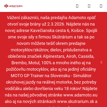
Prejsť
Hľadať
NÁKUP
na
obsah
KOŠÍK
Vážení zákazníci, naša predajňa Adamoto opäť
otvorí svoje brány už 2.3.2026. Nájdete nás na
novej adrese Kavečianska cesta 6, Košice. Spojili
sme svoje sily s firmou Skútrárium a tak sa po
novom môžete tešiť okrem predajne
motocyklov/skútrov, dielov, príslušenstva a
oblečenia značiek Alpinestars, Airoh, Cassida,
Brembo, Motul, 100% a mnoho iného aj na
požičovňu motocyklov, ako aj na jediný oficiálny
MOTO GP Trainer na Slovensku - Simulátor
okruhovej jazdy na reálnej motorke, bez potreby
vodičáku alebo dovŕšenia veku 18 rokov! Nájdete
nás na našej pôvodnej stránke www.adamoto.eu
ako aj na nových stránkach www.skutrarium.sk a