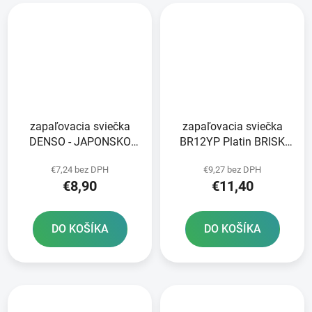
zapaľovacia sviečka
zapaľovacia sviečka
DENSO - JAPONSKO
BR12YP Platin BRISK
XU24EPR-U NICKEL
series - Česká republika
€7,24 bez DPH
€9,27 bez DPH
STANDARD
€8,90
€11,40
DO KOŠÍKA
DO KOŠÍKA