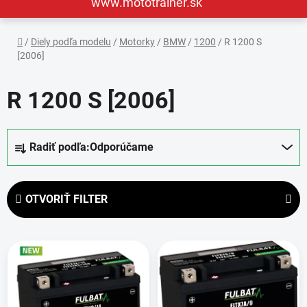
www.mototrainer.sk
Domov
/
Diely podľa modelu
/
Motorky
/
BMW
/
1200
/
R 1200 S
[2006]
R 1200 S [2006]
R
Radiť podľa:
Odporúčame
a
d
e
OTVORIŤ FILTER
n
i
V
e
ý
p
p
r
i
o