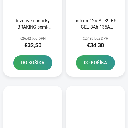
brzdové doštičky
batéria 12V YTX9-BS
BRAKING semi-
GEL 8Ah 135A
metalická zmes SM1 2
bezúdržbová
€26,42 bez DPH
€27,89 bez DPH
ks v balení
technológia GEL
€32,50
€34,30
150x87x105 A-TECH
aktivovaná z výroby
DO KOŠÍKA
DO KOŠÍKA