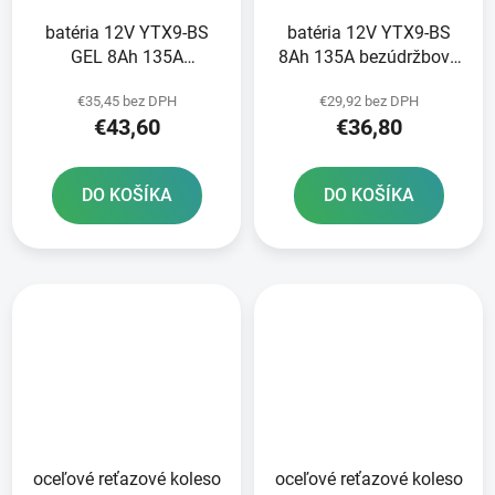
batéria 12V YTX9-BS
batéria 12V YTX9-BS
GEL 8Ah 135A
8Ah 135A bezúdržbová
bezúdržbová GEL
MF AGM 150x87x105
€35,45 bez DPH
€29,92 bez DPH
technológia 150x87x105
FULBAT vrátane balenia
€43,60
€36,80
FULBAT aktivovaná vo
elektrolytu
výrobe
DO KOŠÍKA
DO KOŠÍKA
oceľové reťazové koleso
oceľové reťazové koleso