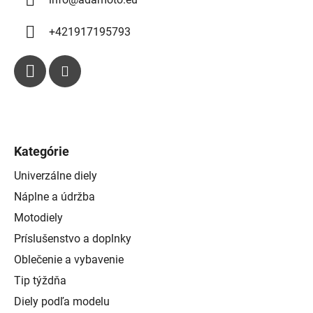
v
ý
p
+421917195793
i
s
u
Kategórie
Univerzálne diely
Náplne a údržba
Motodiely
Príslušenstvo a doplnky
Oblečenie a vybavenie
Tip týždňa
Diely podľa modelu