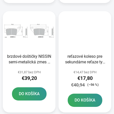
brzdové doštičky NISSIN
reťazové koleso pre
semi-metalická zmes 2
sekundárne reťaze typ
ks v balení
520 JT 16 zubov
€31,87 bez DPH
€14,47 bez DPH
€39,20
€17,80
€40,94
(–56 %)
DO KOŠÍKA
DO KOŠÍKA