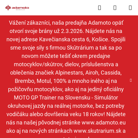
Prejsť
Hľadať
NÁKUP
na
obsah
KOŠÍK
Vážení zákazníci, naša predajňa Adamoto opäť
otvorí svoje brány už 2.3.2026. Nájdete nás na
novej adrese Kavečianska cesta 6, Košice. Spojili
sme svoje sily s firmou Skútrárium a tak sa po
novom môžete tešiť okrem predajne
motocyklov/skútrov, dielov, príslušenstva a
oblečenia značiek Alpinestars, Airoh, Cassida,
Brembo, Motul, 100% a mnoho iného aj na
požičovňu motocyklov, ako aj na jediný oficiálny
MOTO GP Trainer na Slovensku - Simulátor
okruhovej jazdy na reálnej motorke, bez potreby
vodičáku alebo dovŕšenia veku 18 rokov! Nájdete
nás na našej pôvodnej stránke www.adamoto.eu
ako aj na nových stránkach www.skutrarium.sk a