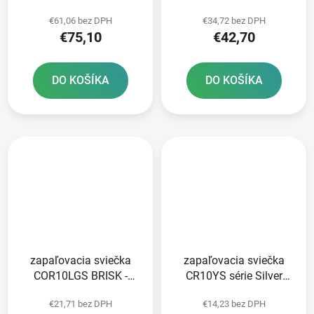
článkov vrátane
čierna 112 článkov
€61,06 bez DPH
€34,72 bez DPH
nitovania a rozpojenia
vrátane rozpojovacej
€75,10
€42,70
spojky
spojky
DO KOŠÍKA
DO KOŠÍKA
zapaľovacia sviečka
zapaľovacia sviečka
COR10LGS BRISK -
CR10YS série Silver
Česká republika
Racing BRISK - Česká
€21,71 bez DPH
€14,23 bez DPH
republika