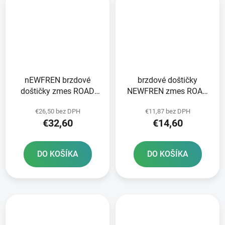
nEWFREN brzdové
brzdové doštičky
doštičky zmes ROAD
NEWFREN zmes ROAD
TOURING SINTERED 2
TOURING ORGANIC 2 ks
€26,50 bez DPH
€11,87 bez DPH
ks v balení
v balení
€32,60
€14,60
DO KOŠÍKA
DO KOŠÍKA