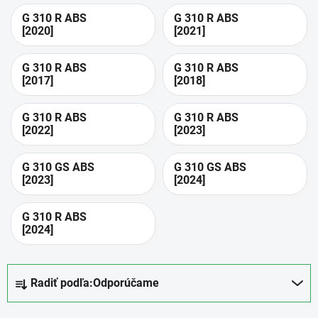
G 310 R ABS
G 310 R ABS
[2020]
[2021]
G 310 R ABS
G 310 R ABS
[2017]
[2018]
G 310 R ABS
G 310 R ABS
[2022]
[2023]
G 310 GS ABS
G 310 GS ABS
[2023]
[2024]
G 310 R ABS
[2024]
R
Radiť podľa:
Odporúčame
a
d