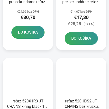
pre sekundárne reťaze
pre sekundárne reťaze
typ 520 JT - Anglicko 47
typ 520 JT - Anglicko 44
€24,96 bez DPH
€14,07 bez DPH
zubov
zubov
€30,70
€17,30
€25,25
(–31 %)
DO KOŠÍKA
DO KOŠÍKA
reťaz 520X1R3 JT
reťaz 520HDS2 JT
CHAINS x-ring black 112
CHAINS bez krúžku