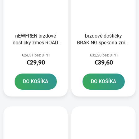
nEWFREN brzdové
brzdové doštičky
doštičky zmes ROAD
BRAKING spekaná zmes
TOURING SINTERED 2
CM55 2 ks v balení
€24,31 bez DPH
€32,20 bez DPH
ks v balení
€29,90
€39,60
DO KOŠÍKA
DO KOŠÍKA