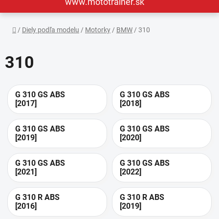
www.mototrainer.sk
Domov
/
Diely podľa modelu
/
Motorky
/
BMW
/
310
310
G 310 GS ABS
G 310 GS ABS
[2017]
[2018]
G 310 GS ABS
G 310 GS ABS
[2019]
[2020]
G 310 GS ABS
G 310 GS ABS
[2021]
[2022]
G 310 R ABS
G 310 R ABS
[2016]
[2019]