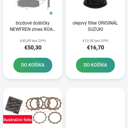
s
d
p
u
r
k
brzdové doštičky
olejový filter ORIGINÁL
o
t
NEWFREN zmes ROAD
SUZUKI
d
o
TT PRO SINTERED 2 ks
u
v
€40,89 bez DPH
€13,58 bez DPH
v balení
k
€50,30
€16,70
t
o
DO KOŠÍKA
DO KOŠÍKA
v