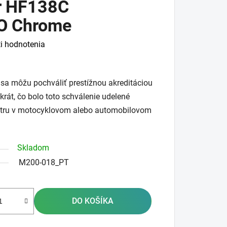
er HF138C
O Chrome
i hodnotenia
 sa môžu pochváliť prestížnou akreditáciou
krát, čo bolo toto schválenie udelené
ltru v motocyklovom alebo automobilovom
Skladom
M200-018_PT
DO KOŠÍKA