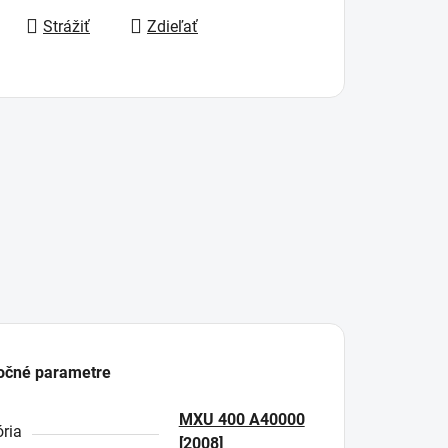
Strážiť
Zdieľať
očné parametre
MXU 400 A40000
ria
[2008]