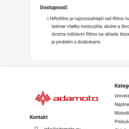
Dostupnosť:
Hiflofiltro je najrozsiahlejší rad filtro
takmer všetky motocykle, skútre a štvor
dvoma miliónmi filtrov na sklade, ktor
je problém s dodávkami.
Z
á
Kateg
p
Univerz
ä
Náplne
t
i
Motodi
Kontakt
e
Príslu