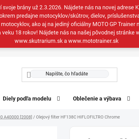
svoje brány už 2.3.2026. Nájdete nás na novej adrese Kav
krem predajne motocyklov/skútrov, dielov, príslušenstva 
otocyklov, ako aj na jediný oficiálny MOTO GP Trainer n
a veku 18 rokov! Nájdete nás na našej pôvodnej stránk
www.skutrarium.sk a www.mototrainer.sk
Diely podľa modelu
Oblečenie a výbava
0 A40000 [2008]
/
Olejový filter HF138C HIFLOFILTRO Chrome