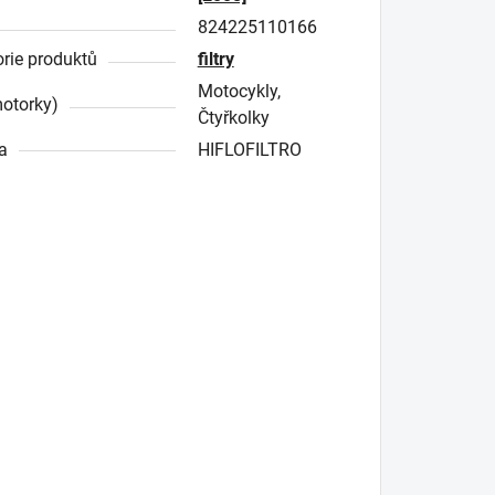
824225110166
rie produktů
filtry
Motocykly,
otorky)
Čtyřkolky
a
HIFLOFILTRO