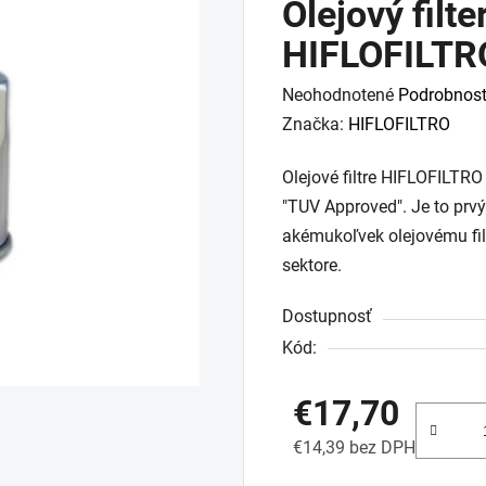
Olejový filt
HIFLOFILTR
Priemerné
Neohodnotené
Podrobnost
hodnotenie
Značka:
HIFLOFILTRO
produktu
Olejové filtre HIFLOFILTRO
je
"TUV Approved". Je to prvý
0,0
akémukoľvek olejovému fi
z
sektore.
5
hviezdičiek.
Dostupnosť
Kód:
€17,70
€14,39 bez DPH
Jednotková cena: