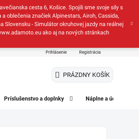
ečianska cesta 6, Košice. Spojili sme svoje sily s
a oblečenia značiek Alpinestars, Airoh, Cassida,
a Slovensku - Simulátor okruhovej jazdy na reálnej
e www.adamoto.eu ako aj na nových stránkach
Prihlásenie
Registrácia
PRÁZDNY KOŠÍK
NÁKUPNÝ
KOŠÍK
Príslušenstvo a doplnky
Náplne a údržba