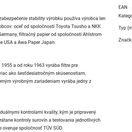
EAN
Katego
 zabezpečenie stability výrobku používa výrobca len
obcov: oceľ od spoločností Toyota Tsusho a NKK
Typ (m
Germany, filtračný papier od spoločností Ahlstrom
Značk
ose USA a Awa Paper Japan.
u 1955 a od roku 1963 vyrába filtre pre
iac ako šesťdesiatročným skúsenostiam,
rným výrobným zariadeniam vyrába jedny z
iduálnymi kontrolami kvality, kým je pripravený
rátane kontroly surovín a testovania jednotlivých
sle overuje spoločnosť TÜV SÜD.