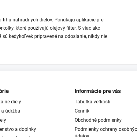
v na trhu náhradných dielov. Ponúkajú aplikácie pre
kolky, ktoré používajú olejový filter. S viac ako
é sú kedykoľvek pripravené na odoslanie, nikdy nie
órie
Informácie pre vás
álne diely
Tabuľka veľkostí
 a údržba
Cenník
ely
Obchodné podmienky
šenstvo a doplnky
Podmienky ochrany osobný
údajov