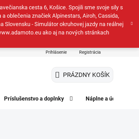
ečianska cesta 6, Košice. Spojili sme svoje sily s
a oblečenia značiek Alpinestars, Airoh, Cassida,
a Slovensku - Simulátor okruhovej jazdy na reálnej
e www.adamoto.eu ako aj na nových stránkach
Prihlásenie
Registrácia
PRÁZDNY KOŠÍK
NÁKUPNÝ
KOŠÍK
Príslušenstvo a doplnky
Náplne a údržba