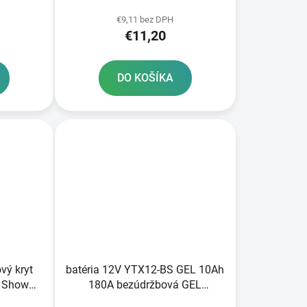
 tlmiče
ATHENA sada na opravu 2
€9,11 bez DPH
tlmičov
€11,20
DO KOŠÍKA
vý kryt
batéria 12V YTX12-BS GEL 10Ah
m Showa
180A bezúdržbová GEL
technológia 150x87x130 A-