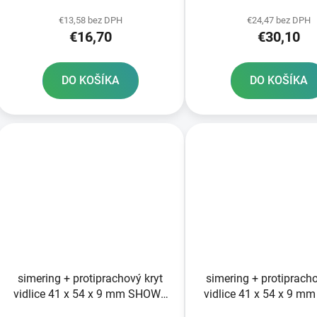
k
mm ATHENA sada pre 2
t
€13,58 bez DPH
€24,47 bez DPH
€16,70
€30,10
o
v
DO KOŠÍKA
DO KOŠÍKA
simering + protiprachový kryt
simering + protipracho
vidlice 41 x 54 x 9 mm SHOWA
vidlice 41 x 54 x 9 m
41 mm SKF
41 mm SKF