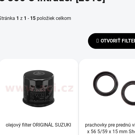
Stránka
1
z
1
-
15
položiek celkom
OTVORIŤ FILTE
V
ý
p
s
p
r
o
d
olejový filter ORIGINÁL SUZUKI
prachovky pre prednú v
u
x 56 5/59 x 15 mm S