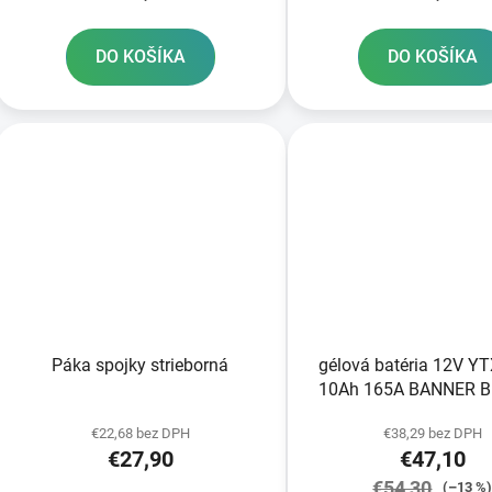
DO KOŠÍKA
DO KOŠÍKA
Páka spojky strieborná
gélová batéria 12V Y
10Ah 165A BANNER Bi
GEL 150x87x13
€22,68 bez DPH
€38,29 bez DPH
€27,90
€47,10
€54,30
(–13 %