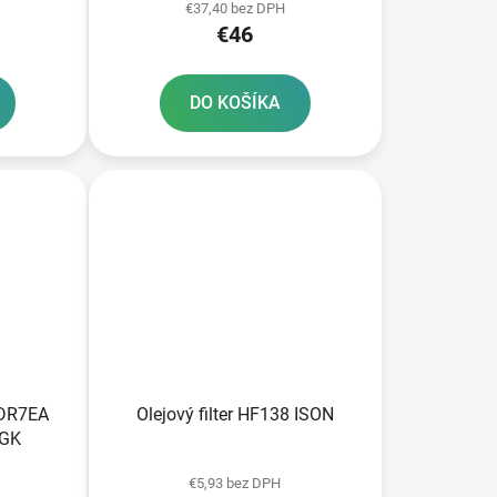
€37,40 bez DPH
TECH aktivovaná z výroby
€46
DO KOŠÍKA
 DR7EA
Olejový filter HF138 ISON
NGK
€5,93 bez DPH