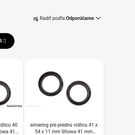
R
Radiť podľa:
Odporúčame
a
d
e
R
n
i
e
p
r
o
d
u
k
t
o
idlicu 40
simering pre prednú vidlicu 41 x
v
howa 41
54 x 11 mm Showa 41 mm