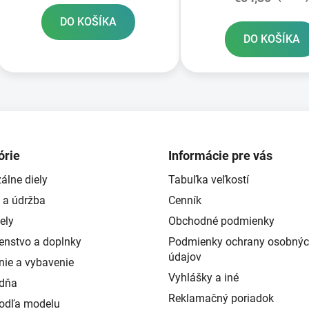
DO KOŠÍKA
DO KOŠÍKA
O
v
l
á
d
órie
Informácie pre vás
a
álne diely
Tabuľka veľkostí
c
i
 a údržba
Cenník
e
ely
Obchodné podmienky
p
šenstvo a doplnky
Podmienky ochrany osobný
r
údajov
v
nie a vybavenie
k
Vyhlášky a iné
ždňa
y
Reklamačný poriadok
podľa modelu
v