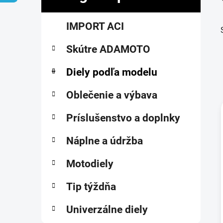
č
K
Preskočiť
n
IMPORT ACI
a
kategórie
ý
t
p
Skútre ADAMOTO
e
a
g
ó
Diely podľa modelu
n
r
e
i
Oblečenie a výbava
l
e
Príslušenstvo a doplnky
i
Náplne a údržba
Motodiely
Tip týždňa
Univerzálne diely