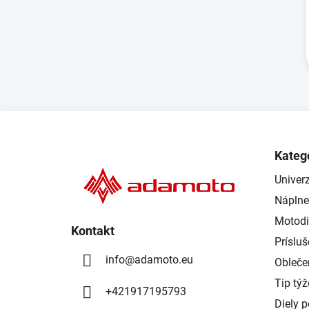
Z
á
Kateg
p
Univerz
ä
Náplne
t
i
Motodi
Kontakt
e
Príslu
info
@
adamoto.eu
Obleče
Tip tý
+421917195793
Diely 