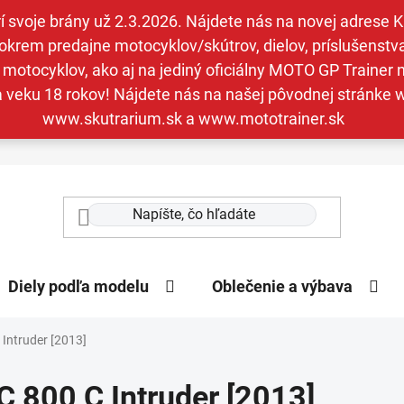
svoje brány už 2.3.2026. Nájdete nás na novej adrese Kav
krem predajne motocyklov/skútrov, dielov, príslušenstva 
otocyklov, ako aj na jediný oficiálny MOTO GP Trainer n
a veku 18 rokov! Nájdete nás na našej pôvodnej stránk
www.skutrarium.sk a www.mototrainer.sk
Diely podľa modelu
Oblečenie a výbava
 Intruder [2013]
C 800 C Intruder [2013]