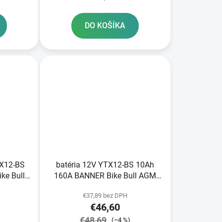
DO KOŠÍKA
TX12-BS
batéria 12V YTX12-BS 10Ah
ke Bull
160A BANNER Bike Bull AGM
0
150x87x131
€37,89 bez DPH
€46,60
€48,69
)
(–4 %)