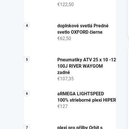
€122,50
doplnkové svetlá Predné
svetlo OXFORD čierne
€62,50
Pneumatiky ATV 25 x 10 -12
100J RIVER WAYGOM
zadné
€107,35
aRMEGA LIGHTSPEED
100% strieborné plexi HIPER
€127
plexi pro přilby Orbit s