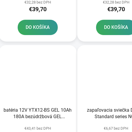
€32,28 bez DPH
€32,28 bez DPH
€39,70
€39,70
DO KOŠÍKA
DO KOŠÍKA
batéria 12V YTX12-BS GEL 10Ah
zapaľovacia sviečka
180A bezúdržbová GEL
Standard series 
technológia 150x87x130
€43,41 bez DPH
€6,67 bez DPH
FULBAT aktivovaná vo výrobe