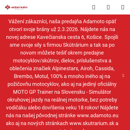
Prejsť
Hľadať
NÁKUP
na
obsah
KOŠÍK
Vážení zákazníci, naša predajňa Adamoto opäť
otvorí svoje brány už 2.3.2026. Nájdete nás na
novej adrese Kavečianska cesta 6, Košice. Spojili
sme svoje sily s firmou Skútrárium a tak sa po
novom môžete tešiť okrem predajne
motocyklov/skútrov, dielov, príslušenstva a
oblečenia značiek Alpinestars, Airoh, Cassida,
Brembo, Motul, 100% a mnoho iného aj na
požičovňu motocyklov, ako aj na jediný oficiálny
MOTO GP Trainer na Slovensku - Simulátor
okruhovej jazdy na reálnej motorke, bez potreby
vodičáku alebo dovŕšenia veku 18 rokov! Nájdete
nás na našej pôvodnej stránke www.adamoto.eu
ako aj na nových stránkach www.skutrarium.sk a