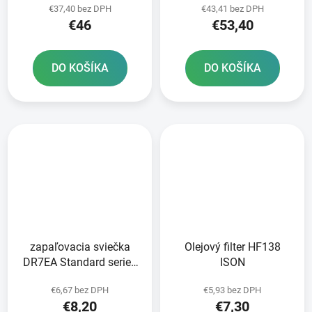
€37,40 bez DPH
€43,41 bez DPH
technológia 150x87x130
technológia 150x87x130
€46
€53,40
A-TECH aktivovaná z
FULBAT aktivovaná vo
výroby
výrobe
DO KOŠÍKA
DO KOŠÍKA
zapaľovacia sviečka
Olejový filter HF138
DR7EA Standard series
ISON
NGK
€6,67 bez DPH
€5,93 bez DPH
€8,20
€7,30