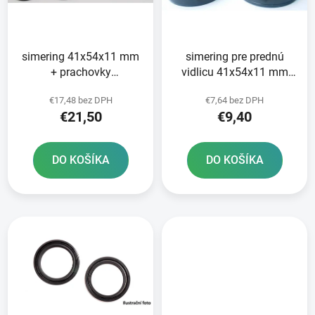
s
d
p
u
r
k
simering 41x54x11 mm
simering pre prednú
o
t
+ prachovky
vidlicu 41x54x11 mm
d
o
41x54/59x5 5/15 mm
Tourmax
u
v
€17,48 bez DPH
€7,64 bez DPH
pre vidlice Tourmax
k
€21,50
€9,40
t
o
DO KOŠÍKA
DO KOŠÍKA
v