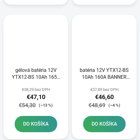
gélová batéria 12V
batéria 12V YTX12-BS
YTX12-BS 10Ah 165A
10Ah 160A BANNER
BANNER Bike Bull GEL
Bike Bull AGM
€38,29 bez DPH
€37,89 bez DPH
150x87x130
150x87x131
€47,10
€46,60
€54,30
€48,69
(–13 %)
(–4 %)
DO KOŠÍKA
DO KOŠÍKA