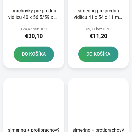
prachovky pre prednú
simering pre prednú
vidlicu 40 x 56 5/59 x 15
vidlicu 41 x 54 x 11 mm
mm Showa 41 mm
Showa 41 mm ATHENA
€24,47 bez DPH
€9,11 bez DPH
ATHENA sada pre 2
sada na opravu 2
€30,10
€11,20
tlmiče
tlmičov
DO KOŠÍKA
DO KOŠÍKA
simering + protiprachový
simering + protiprachový