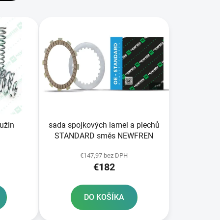
i
e
p
r
o
d
u
k
t
o
užin
sada spojkových lamel a plechů
v
STANDARD směs NEWFREN
€147,97 bez DPH
€182
DO KOŠÍKA