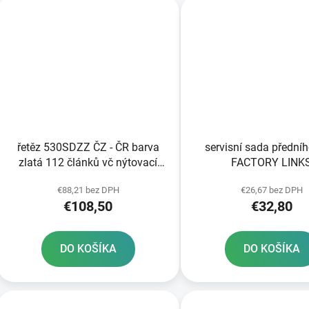
řetěz 530SDZZ ČZ - ČR barva
servisní sada předníh
zlatá 112 článků vč nýtovací
FACTORY LINK
spojky RIVET
€88,21 bez DPH
€26,67 bez DPH
€108,50
€32,80
DO KOŠÍKA
DO KOŠÍKA