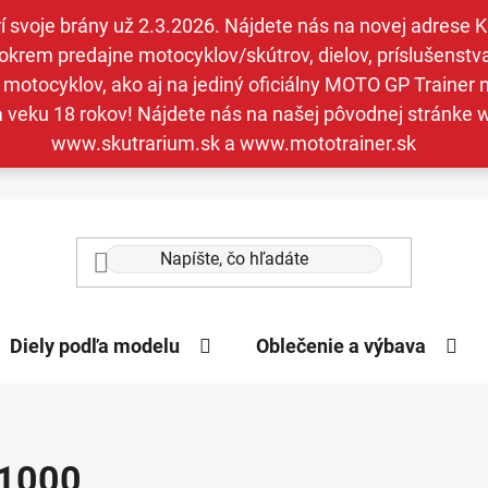
svoje brány už 2.3.2026. Nájdete nás na novej adrese Kav
krem predajne motocyklov/skútrov, dielov, príslušenstva 
otocyklov, ako aj na jediný oficiálny MOTO GP Trainer n
a veku 18 rokov! Nájdete nás na našej pôvodnej stránk
www.skutrarium.sk a www.mototrainer.sk
Diely podľa modelu
Oblečenie a výbava
1000