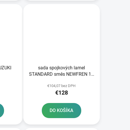
SUZUKI
sada spojkových lamel
STANDARD směs NEWFREN 10
ks
€104,07 bez DPH
€128
DO KOŠÍKA