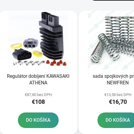
V
ý
p
s
p
r
o
d
Regulátor dobíjení KAWASAKI
sada spojkových pr
u
ATHENA
NEWFREN
k
t
€87,80 bez DPH
€13,58 bez DPH
€108
€16,70
o
v
DO KOŠÍKA
DO KOŠÍKA