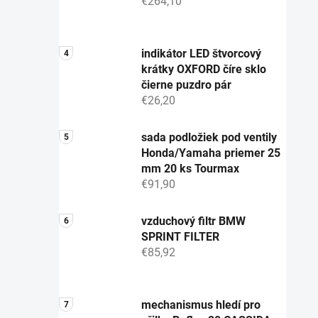
€264,10
indikátor LED štvorcový
krátky OXFORD číre sklo
čierne puzdro pár
€26,20
sada podložiek pod ventily
Honda/Yamaha priemer 25
mm 20 ks Tourmax
€91,90
vzduchový filtr BMW
SPRINT FILTER
€85,92
mechanismus hledí pro