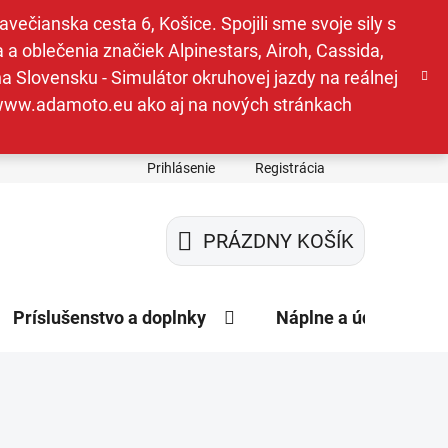
ečianska cesta 6, Košice. Spojili sme svoje sily s
a oblečenia značiek Alpinestars, Airoh, Cassida,
a Slovensku - Simulátor okruhovej jazdy na reálnej
e www.adamoto.eu ako aj na nových stránkach
Prihlásenie
Registrácia
PRÁZDNY KOŠÍK
NÁKUPNÝ
KOŠÍK
Príslušenstvo a doplnky
Náplne a údržba