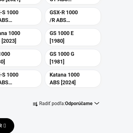
[2022]
-S 1000
GSX-R 1000
ABS
/R ABS
23]
[2021]
ana 1000
GS 1000 E
ABS [2023]
[1980]
1000
GS 1000 G
80]
[1981]
-S 1000
Katana 1000
ABS
ABS [2024]
24]
R
Radiť podľa:
Odporúčame
a
d
e
R
n