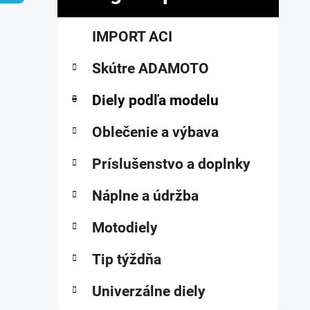
č
K
Preskočiť
n
IMPORT ACI
a
kategórie
ý
t
p
Skútre ADAMOTO
e
a
g
ó
Diely podľa modelu
n
r
e
i
Oblečenie a výbava
l
e
Príslušenstvo a doplnky
Náplne a údržba
Motodiely
Tip týždňa
Univerzálne diely