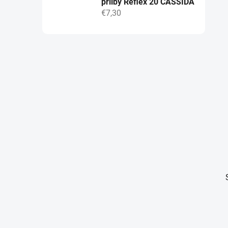
přilby Reflex 20 CASSIDA
€7,30