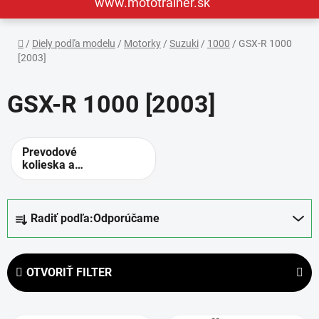
www.mototrainer.sk
Domov
/
Diely podľa modelu
/
Motorky
/
Suzuki
/
1000
/
GSX-R 1000
[2003]
GSX-R 1000 [2003]
Prevodové
kolieska a
rozety -
alternatívne
prevody
R
Radiť podľa:
Odporúčame
a
d
e
OTVORIŤ FILTER
n
i
V