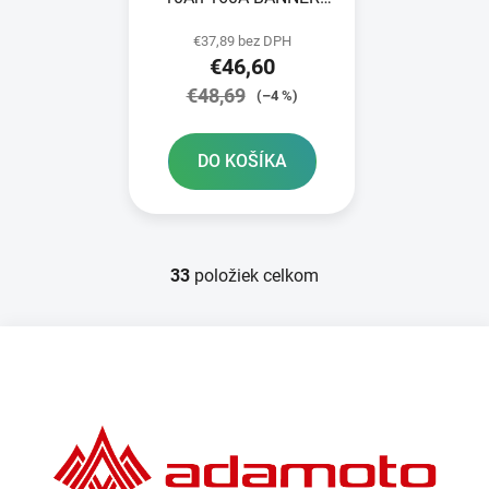
Bike Bull AGM
€37,89 bez DPH
150x87x131
€46,60
€48,69
(–4 %)
DO KOŠÍKA
33
položiek celkom
O
v
l
Z
á
á
d
p
a
ä
c
t
i
e
i