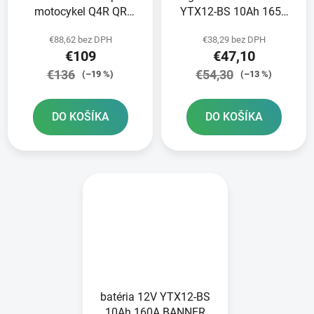
motocykel Q4R QR
YTX12-BS 10Ah 165A
OXFORD čierna s
BANNER Bike Bull GEL
€88,62 bez DPH
€38,29 bez DPH
rýchloupínacím
150x87x130
€109
€47,10
systémom pre uzávery
nádrže objem 4 l
€136
€54,30
(–19 %)
(–13 %)
DO KOŠÍKA
DO KOŠÍKA
batéria 12V YTX12-BS
10Ah 160A BANNER