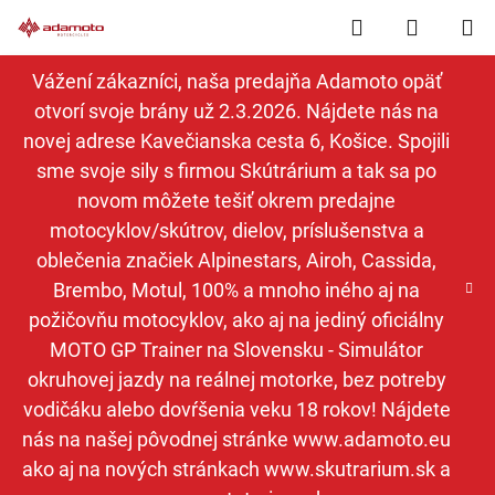
Prejsť
Hľadať
NÁKUP
na
obsah
KOŠÍK
Vážení zákazníci, naša predajňa Adamoto opäť
otvorí svoje brány už 2.3.2026. Nájdete nás na
novej adrese Kavečianska cesta 6, Košice. Spojili
sme svoje sily s firmou Skútrárium a tak sa po
novom môžete tešiť okrem predajne
motocyklov/skútrov, dielov, príslušenstva a
oblečenia značiek Alpinestars, Airoh, Cassida,
Brembo, Motul, 100% a mnoho iného aj na
požičovňu motocyklov, ako aj na jediný oficiálny
MOTO GP Trainer na Slovensku - Simulátor
okruhovej jazdy na reálnej motorke, bez potreby
vodičáku alebo dovŕšenia veku 18 rokov! Nájdete
nás na našej pôvodnej stránke www.adamoto.eu
ako aj na nových stránkach www.skutrarium.sk a