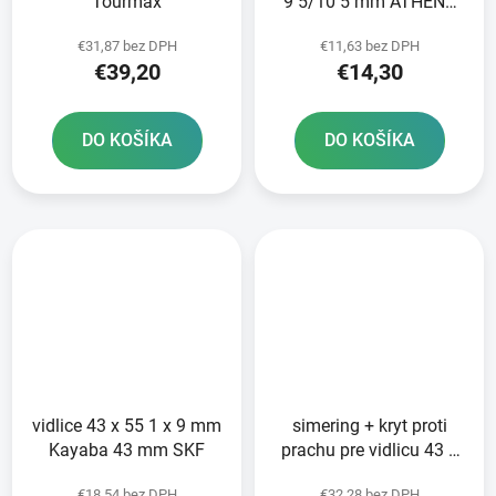
Tourmax
9 5/10 5 mm ATHENA
sada na opravu 2
€31,87 bez DPH
€11,63 bez DPH
tlmičov
€39,20
€14,30
DO KOŠÍKA
DO KOŠÍKA
vidlice 43 x 55 1 x 9 mm
simering + kryt proti
Kayaba 43 mm SKF
prachu pre vidlicu 43 x
55 1 x 9 mm KYB 43
€18,54 bez DPH
€32,28 bez DPH