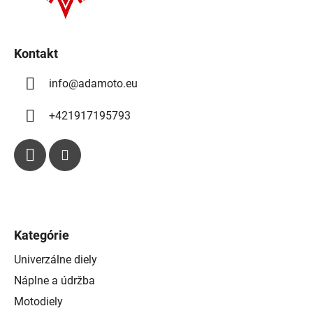
p
e
r
v
k
Kontakt
y
info
@
adamoto.eu
v
ý
p
+421917195793
i
s
u
Kategórie
Univerzálne diely
Náplne a údržba
Motodiely