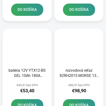
výroby
DO KOŠÍKA
DO KOŠÍKA
batéria 12V YTX12-BS
rozvodová reťaz
GEL 10Ah 180A
82RH2015 MORSE 130
bezúdržbová GEL
článkov vrátane spojky
€43,41 bez DPH
€80,41 bez DPH
technológia 150x87x130
€53,40
€98,90
FULBAT aktivovaná vo
výrobe
DO KOŠÍKA
DO KOŠÍKA