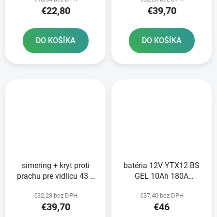
mm SKF
€22,80
€39,70
DO KOŠÍKA
DO KOŠÍKA
simering + kryt proti
batéria 12V YTX12-BS
prachu pre vidlicu 43 x
GEL 10Ah 180A
55 1 x 9 mm KYB 43
bezúdržbová GEL
€32,28 bez DPH
€37,40 bez DPH
mm SKF
technológia 150x87x130
€39,70
€46
A-TECH aktivovaná z