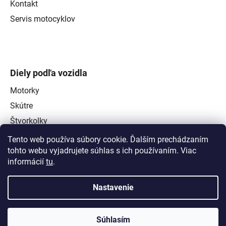
Kontakt
Servis motocyklov
Diely podľa vozidla
Motorky
Skútre
Štvorkolky
Tento web používa súbory cookie. Ďalším prechádzaním
tohto webu vyjadrujete súhlas s ich používaním. Viac
informácií
tu
.
Nastavenie
Súhlasím
Vytvoril Shoptet