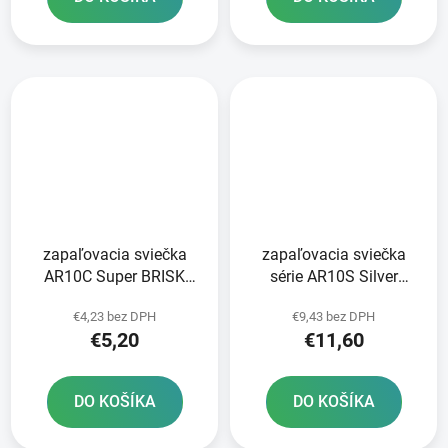
zapaľovacia sviečka
zapaľovacia sviečka
AR10C Super BRISK
série AR10S Silver
series - Česká republika
Racing BRISK - Česká
€4,23 bez DPH
€9,43 bez DPH
republika
€5,20
€11,60
DO KOŠÍKA
DO KOŠÍKA