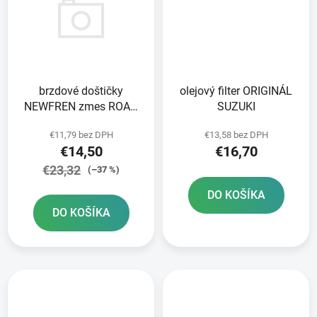
brzdové doštičky
olejový filter ORIGINÁL
NEWFREN zmes ROAD
SUZUKI
TOURING ORGANIC 2 ks
€11,79 bez DPH
€13,58 bez DPH
v balení
€14,50
€16,70
€23,32
(–37 %)
DO KOŠÍKA
DO KOŠÍKA