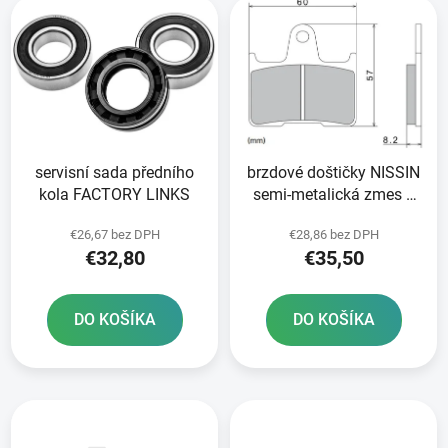
e
ý
p
p
r
i
o
s
d
p
u
r
k
servisní sada předního
brzdové doštičky NISSIN
o
t
kola FACTORY LINKS
semi-metalická zmes 2
d
o
ks v balení
u
v
€26,67 bez DPH
€28,86 bez DPH
k
€32,80
€35,50
t
o
DO KOŠÍKA
DO KOŠÍKA
v