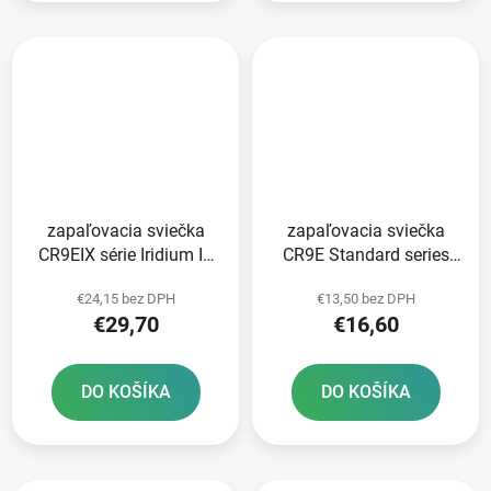
zapaľovacia sviečka
zapaľovacia sviečka
CR9EIX série Iridium IX
CR9E Standard series
NGK
NGK
€24,15 bez DPH
€13,50 bez DPH
€29,70
€16,60
DO KOŠÍKA
DO KOŠÍKA