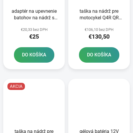
adaptér na upevnenie
taška na nádrž pre
batohov na nádrž s
motocykel Q4R QR
rýchloupínacím
OXFORD čierna/červená
€20,33 bez DPH
€106,10 bez DPH
systémom OXFORD
s rýchloupínacím
€25
€130,50
caps pre motocykle
systémom pre uzávery
Suzuki 5 skrutiek
nádrže objem 4 l
DO KOŠÍKA
DO KOŠÍKA
AKCIA
taška na nádrž pre
gélová batéria 12V