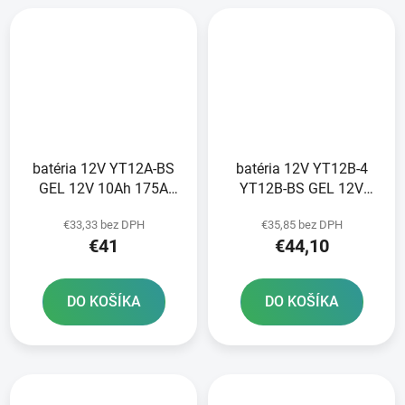
batéria 12V YT12A-BS
batéria 12V YT12B-4
GEL 12V 10Ah 175A
YT12B-BS GEL 12V
bezúdržbová GEL
10Ah 210A bezúdržbová
€33,33 bez DPH
€35,85 bez DPH
technológia 150x88x105
GEL technológia
€41
€44,10
A-TECH aktivovaná vo
150x69x130 A-TECH
výrobe
aktivovaná z výroby
DO KOŠÍKA
DO KOŠÍKA