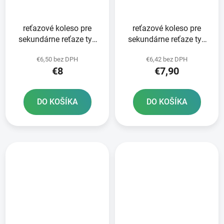
reťazové koleso pre
reťazové koleso pre
sekundárne reťaze typ
sekundárne reťaze typ
530 SUNSTAR 18 zubov
530 JT - Anglicko 18
€6,50 bez DPH
€6,42 bez DPH
zubov
€8
€7,90
DO KOŠÍKA
DO KOŠÍKA