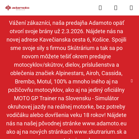
Prejsť
Hľadať
NÁKUP
na
obsah
KOŠÍK
Vážení zákazníci, naša predajňa Adamoto opäť
otvorí svoje brány už 2.3.2026. Nájdete nás na
novej adrese Kavečianska cesta 6, Košice. Spojili
sme svoje sily s firmou Skútrárium a tak sa po
novom môžete tešiť okrem predajne
motocyklov/skútrov, dielov, príslušenstva a
oblečenia značiek Alpinestars, Airoh, Cassida,
Brembo, Motul, 100% a mnoho iného aj na
požičovňu motocyklov, ako aj na jediný oficiálny
MOTO GP Trainer na Slovensku - Simulátor
okruhovej jazdy na reálnej motorke, bez potreby
vodičáku alebo dovŕšenia veku 18 rokov! Nájdete
nás na našej pôvodnej stránke www.adamoto.eu
ako aj na nových stránkach www.skutrarium.sk a