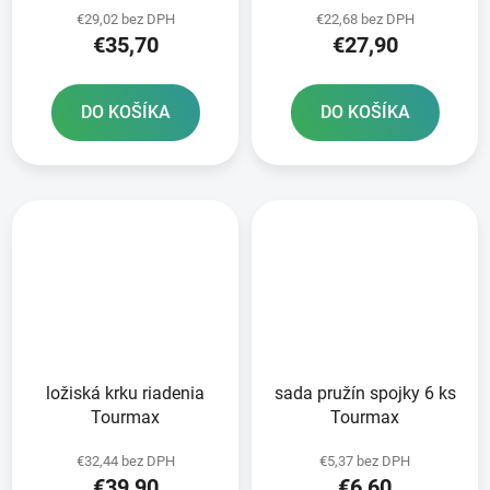
€29,02 bez DPH
€22,68 bez DPH
ks v balení
ks
€35,70
€27,90
DO KOŠÍKA
DO KOŠÍKA
ložiská krku riadenia
sada pružín spojky 6 ks
Tourmax
Tourmax
€32,44 bez DPH
€5,37 bez DPH
€39,90
€6,60