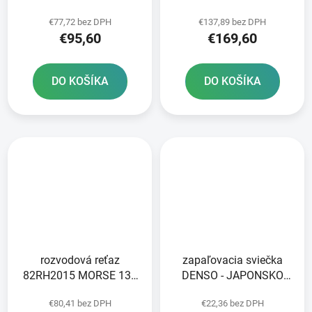
čierna 114 článkov
114 článkov
€77,72 bez DPH
€137,89 bez DPH
vrátane nitovej spojky
€95,60
€169,60
DO KOŠÍKA
DO KOŠÍKA
rozvodová reťaz
zapaľovacia sviečka
82RH2015 MORSE 130
DENSO - JAPONSKO
článkov vrátane spojky
IUH27D IRIDIUM POWER
€80,41 bez DPH
€22,36 bez DPH