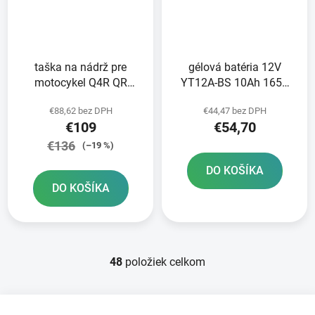
taška na nádrž pre
gélová batéria 12V
motocykel Q4R QR
YT12A-BS 10Ah 165A
OXFORD čierna s
BANNER Bike Bull GEL
€88,62 bez DPH
€44,47 bez DPH
rýchloupínacím
150x87x105
€109
€54,70
systémom pre uzávery
nádrže objem 4 l
€136
(–19 %)
DO KOŠÍKA
DO KOŠÍKA
48
položiek celkom
O
v
l
Z
á