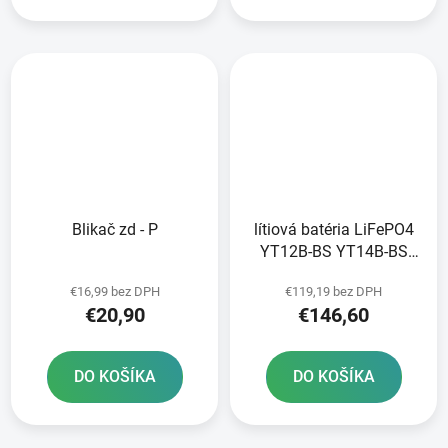
Blikač zd - P
lítiová batéria LiFePO4
YT12B-BS YT14B-BS
FULBAT 12V 6Ah 360A
€16,99 bez DPH
€119,19 bez DPH
hmotnosť 0 82 kg
€20,90
€146,60
150x69x130
DO KOŠÍKA
DO KOŠÍKA