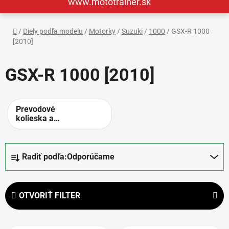
www.mototrainer.sk
Domov
/
Diely podľa modelu
/
Motorky
/
Suzuki
/
1000
/
GSX-R 1000
[2010]
GSX-R 1000 [2010]
Prevodové
kolieska a
rozety -
alternatívne
prevody
R
Radiť podľa:
Odporúčame
a
d
e
OTVORIŤ FILTER
n
i
V