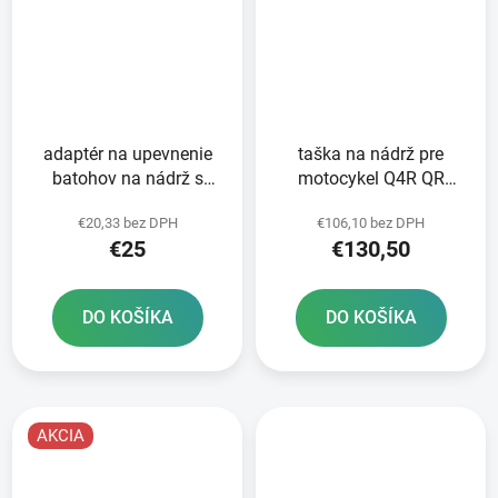
adaptér na upevnenie
taška na nádrž pre
batohov na nádrž s
motocykel Q4R QR
rýchloupínacím
OXFORD čierna/červená
€20,33 bez DPH
€106,10 bez DPH
systémom OXFORD
s rýchloupínacím
€25
€130,50
caps pre motocykle
systémom pre uzávery
Suzuki 5 skrutiek
nádrže objem 4 l
DO KOŠÍKA
DO KOŠÍKA
AKCIA