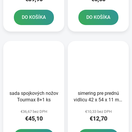
DO KOŠÍKA
DO KOŠÍKA
sada spojkových nožov
simering pre prednú
Tourmax 8+1 ks
vidlicu 42 x 54 x 11 mm
ATHENA sada na opravu
€36,67 bez DPH
€10,33 bez DPH
2 tlmičov
€45,10
€12,70