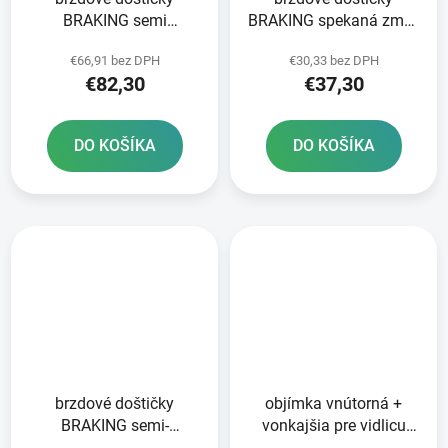
BRAKING semi
BRAKING spekaná zmes
metalická zmes CM66 2
CM56 2 ks v balení
€66,91 bez DPH
€30,33 bez DPH
ks v balení
€82,30
€37,30
DO KOŠÍKA
DO KOŠÍKA
brzdové doštičky
objímka vnútorná +
BRAKING semi-
vonkajšia pre vidlicu
metalická zmes SM1 2
SHOWA 43 mm SKF 2