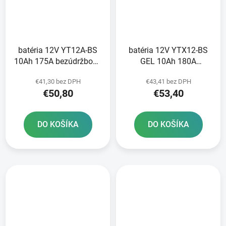
batéria 12V YT12A-BS
batéria 12V YTX12-BS
10Ah 175A bezúdržbová
GEL 10Ah 180A
MF AGM 150x87x105
bezúdržbová GEL
€41,30 bez DPH
€43,41 bez DPH
FULBAT vrátane balenia
technológia 150x87x130
€50,80
€53,40
elektrolytu
FULBAT aktivovaná vo
výrobe
DO KOŠÍKA
DO KOŠÍKA