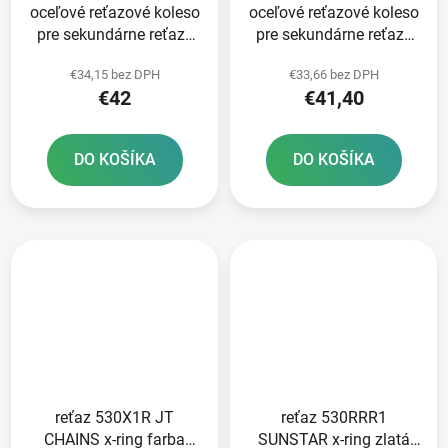
oceľové reťazové koleso
oceľové reťazové koleso
pre sekundárne reťaze
pre sekundárne reťaze
typ 530 SUNSTAR 45
typ 530 JT - Anglicko 46
€34,15 bez DPH
€33,66 bez DPH
zubov
zubov
€42
€41,40
DO KOŠÍKA
DO KOŠÍKA
reťaz 530X1R JT
reťaz 530RRR1
CHAINS x-ring farba
SUNSTAR x-ring zlatá