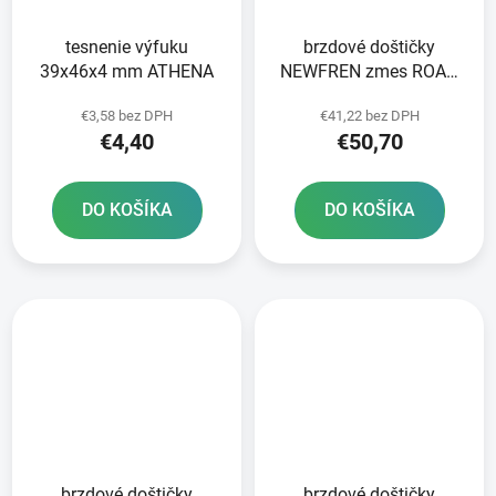
tesnenie výfuku
brzdové doštičky
39x46x4 mm ATHENA
NEWFREN zmes ROAD
TT PRO SINTERED 2 ks
€3,58 bez DPH
€41,22 bez DPH
v balení
€4,40
€50,70
DO KOŠÍKA
DO KOŠÍKA
brzdové doštičky
brzdové doštičky