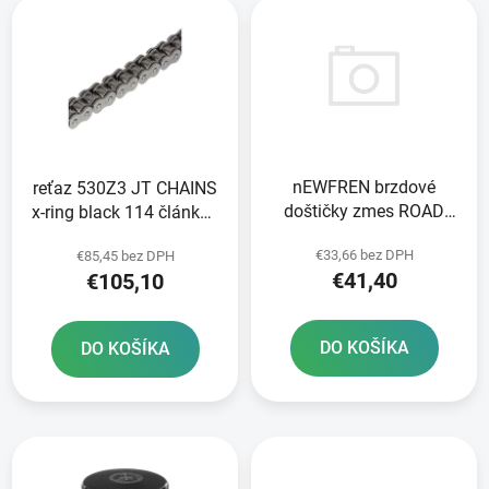
e
ý
p
p
r
i
o
s
d
p
u
r
k
nEWFREN brzdové
reťaz 530Z3 JT CHAINS
o
t
doštičky zmes ROAD
x-ring black 114 článkov
d
o
TOURING SINTERED 2
vrátane nitovej spojky
u
v
€33,66 bez DPH
€85,45 bez DPH
ks v balení
k
€41,40
€105,10
t
o
DO KOŠÍKA
DO KOŠÍKA
v