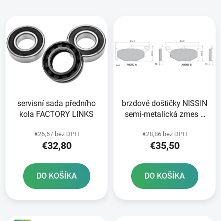
i
V
e
ý
p
p
r
i
o
s
d
p
u
r
k
servisní sada předního
brzdové doštičky NISSIN
o
t
kola FACTORY LINKS
semi-metalická zmes 2
d
o
ks v balení
u
v
€26,67 bez DPH
€28,86 bez DPH
k
€32,80
€35,50
t
o
DO KOŠÍKA
DO KOŠÍKA
v