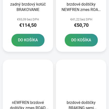
zadný brzdový kotúč
brzdové doštičky
BRAKOVANIE
NEWFREN zmes ROAD
TT PRO SINTERED 2 ks
€93,09 bez DPH
€41,22 bez DPH
v balení
€114,50
€50,70
DO KOŠÍKA
DO KOŠÍKA
nEWFREN brzdové
brzdové doštičky
doštičky zmes ROAD
BRAKING semi