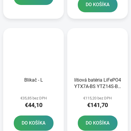
DO KOŠÍKA
Blikač - L
lítiová batéria LiFePO4
YTX7A-BS YTZ14S-BS
FULBAT 12V 5Ah 300A
€35,85 bez DPH
€115,20 bez DPH
hmotnosť 0 85 kg
€44,10
€141,70
150x87x93
DO KOŠÍKA
DO KOŠÍKA