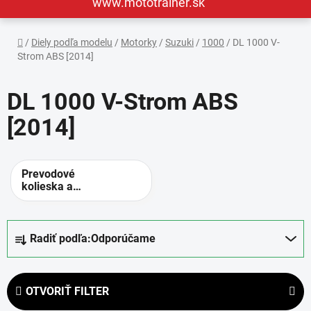
www.mototrainer.sk
Domov
/
Diely podľa modelu
/
Motorky
/
Suzuki
/
1000
/
DL 1000 V-
Strom ABS [2014]
DL 1000 V-Strom ABS
[2014]
Prevodové
kolieska a
rozety -
alternatívne
prevody
R
Radiť podľa:
Odporúčame
a
d
e
OTVORIŤ FILTER
n