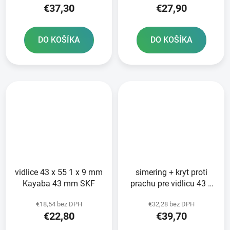
€37,30
€27,90
DO KOŠÍKA
DO KOŠÍKA
vidlice 43 x 55 1 x 9 mm
simering + kryt proti
Kayaba 43 mm SKF
prachu pre vidlicu 43 x
55 1 x 9 mm KYB 43
€18,54 bez DPH
€32,28 bez DPH
mm SKF
€22,80
€39,70