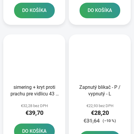
DO KOŠÍKA
DO KOŠÍKA
simering + kryt proti
Zapnutý blikač - P /
prachu pre vidlicu 43 x
vypnutý - L
55 1 x 9 mm KYB 43
€32,28 bez DPH
€22,93 bez DPH
mm SKF
€39,70
€28,20
€31,64
(–10 %)
DO KOŠÍKA