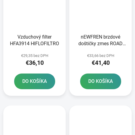
Vzduchový filter
nEWFREN brzdové
HFA3914 HIFLOFILTRO
doštičky zmes ROAD
TOURING SINTERED 2
€29,35 bez DPH
€33,66 bez DPH
ks v balení
€36,10
€41,40
DO KOŠÍKA
DO KOŠÍKA