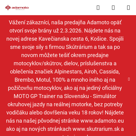
Prejsť
Hľadať
NÁKUP
na
obsah
KOŠÍK
Vážení zákazníci, naša predajňa Adamoto opäť
otvorí svoje brány už 2.3.2026. Nájdete nás na
novej adrese Kavečianska cesta 6, Košice. Spojili
sme svoje sily s firmou Skútrárium a tak sa po
novom môžete tešiť okrem predajne
motocyklov/skútrov, dielov, príslušenstva a
oblečenia značiek Alpinestars, Airoh, Cassida,
Brembo, Motul, 100% a mnoho iného aj na
požičovňu motocyklov, ako aj na jediný oficiálny
MOTO GP Trainer na Slovensku - Simulátor
okruhovej jazdy na reálnej motorke, bez potreby
vodičáku alebo dovŕšenia veku 18 rokov! Nájdete
nás na našej pôvodnej stránke www.adamoto.eu
ako aj na nových stránkach www.skutrarium.sk a