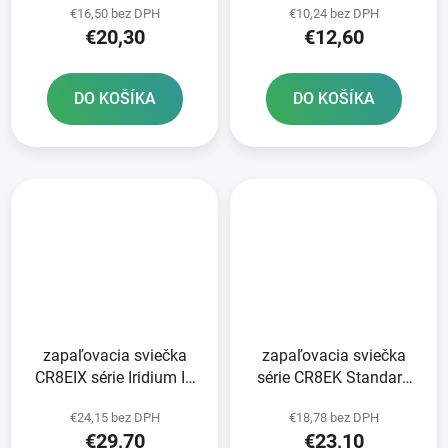
€16,50 bez DPH
€10,24 bez DPH
BRISK - Česká republika
€20,30
€12,60
DO KOŠÍKA
DO KOŠÍKA
zapaľovacia sviečka
zapaľovacia sviečka
CR8EIX série Iridium IX
série CR8EK Standard
NGK
NGK
€24,15 bez DPH
€18,78 bez DPH
€29,70
€23,10