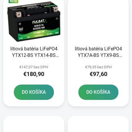
lítiová batéria LiFePO4
lítiová batéria LiFePO4
YTX12-BS YTX14-BS
YTX7A-BS YTX9-BS
YTZ12S-BS YTZ14S-BS
YTZ10S-BS FULBAT 12V
€147,07 bez DPH
€79,35 bez DPH
FULBAT 12V 8Ah 480A
3Ah 180A hmotnosť 0
€180,90
€97,60
hmotnosť 1 20 kg
65 kg 150x87x93
150x87x93
DO KOŠÍKA
DO KOŠÍKA