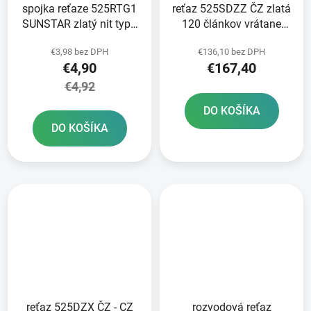
spojka reťaze 525RTG1
reťaz 525SDZZ ČZ zlatá
SUNSTAR zlatý nit typu
120 článkov vrátane
RIVET
nitovacej spojky RIVET
€3,98 bez DPH
€136,10 bez DPH
€4,90
€167,40
€4,92
DO KOŠÍKA
DO KOŠÍKA
reťaz 525DZX ČZ - CZ
rozvodová reťaz