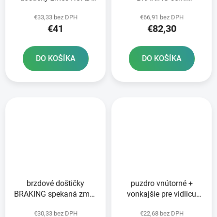
TOURING SINTERED 2
metalická zmes CM66 2
€33,33 bez DPH
€66,91 bez DPH
ks v balení
ks v balení
€41
€82,30
DO KOŠÍKA
DO KOŠÍKA
brzdové doštičky
puzdro vnútorné +
BRAKING spekaná zmes
vonkajšie pre vidlicu
CM56 2 ks v balení
KYB 43 mm SKF 2 ks
€30,33 bez DPH
€22,68 bez DPH