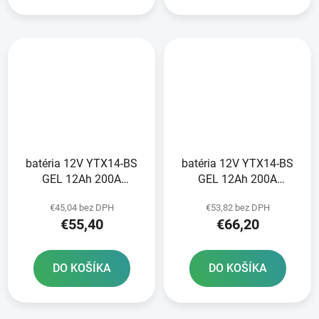
batéria 12V YTX14-BS
batéria 12V YTX14-BS
GEL 12Ah 200A
GEL 12Ah 200A
bezúdržbová GEL
bezúdržbová GEL
€45,04 bez DPH
€53,82 bez DPH
technológia 150x87x145
technológia 150x87x145
€55,40
€66,20
A-TECH aktivovaná z
FULBAT aktivovaná vo
výroby
výrobe
DO KOŠÍKA
DO KOŠÍKA