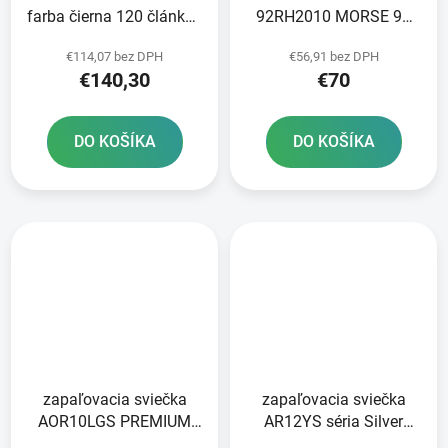
farba čierna 120 článkov
92RH2010 MORSE 92
vrátane nitovacej spojky
článkov vrátane spojky
€114,07 bez DPH
€56,91 bez DPH
RIVET
€140,30
€70
DO KOŠÍKA
DO KOŠÍKA
zapaľovacia sviečka
zapaľovacia sviečka
AOR10LGS PREMIUM
AR12YS séria Silver
series LGS RACING
BRISK - Česká republika