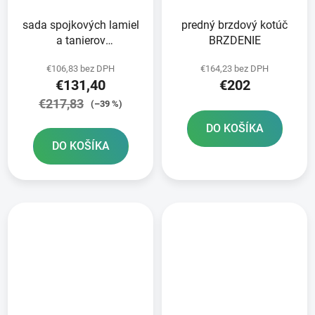
sada spojkových lamiel
predný brzdový kotúč
a tanierov
BRZDENIE
STANDARDNÁ zmes
€106,83 bez DPH
€164,23 bez DPH
NEWFREN 9 ks
€131,40
€202
€217,83
(–39 %)
DO KOŠÍKA
DO KOŠÍKA