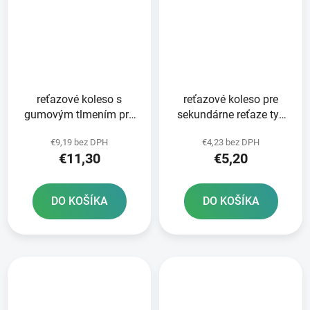
reťazové koleso s
reťazové koleso pre
gumovým tlmením pre
sekundárne reťaze typ
sekundárne reťaze typ
428 JT - Anglicko 15
€9,19 bez DPH
€4,23 bez DPH
525 JT 15 zubov
zubov
€11,30
€5,20
DO KOŠÍKA
DO KOŠÍKA