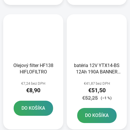
Olejový filter HF138
batéria 12V YTX14-BS
HIFLOFILTRO
12Ah 190A BANNER
Bike Bull AGM
€7,24 bez DPH
€41,87 bez DPH
150x87x147
€8,90
€51,50
€52,25
(–1 %)
DO KOŠÍKA
DO KOŠÍKA