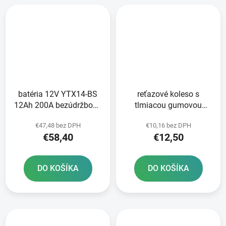
batéria 12V YTX14-BS
reťazové koleso s
12Ah 200A bezúdržbová
tlmiacou gumovou
MF AGM 150x87x145
vrstvou pre sekundárne
€47,48 bez DPH
€10,16 bez DPH
FULBAT vrátane balenia
reťaze typ 525 JT 17
€58,40
€12,50
elektrolytu
zubov
DO KOŠÍKA
DO KOŠÍKA