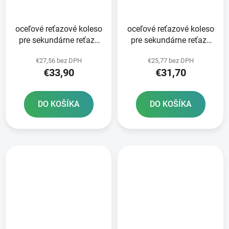
oceľové reťazové koleso
oceľové reťazové koleso
pre sekundárne reťaze
pre sekundárne reťaze
typ 525 JT - Anglicko 47
typ 525 JT - Anglicko 45
€27,56 bez DPH
€25,77 bez DPH
zubov
zubov
€33,90
€31,70
DO KOŠÍKA
DO KOŠÍKA