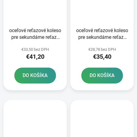
oceľové reťazové koleso
oceľové reťazové koleso
pre sekundárne reťaze
pre sekundárne reťaze
typ 525 SUNSTAR 47
typ 525 SUNSTAR 41
€33,50 bez DPH
€28,78 bez DPH
zubov
zubov
€41,20
€35,40
DO KOŠÍKA
DO KOŠÍKA