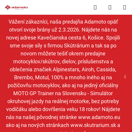
Prejsť
Hľadať
NÁKUP
na
obsah
KOŠÍK
Vážení zákazníci, naša predajňa Adamoto opäť
otvorí svoje brány už 2.3.2026. Nájdete nás na
novej adrese Kavečianska cesta 6, Košice. Spojili
sme svoje sily s firmou Skútrárium a tak sa po
novom môžete tešiť okrem predajne
motocyklov/skútrov, dielov, príslušenstva a
oblečenia značiek Alpinestars, Airoh, Cassida,
Brembo, Motul, 100% a mnoho iného aj na
požičovňu motocyklov, ako aj na jediný oficiálny
MOTO GP Trainer na Slovensku - Simulátor
okruhovej jazdy na reálnej motorke, bez potreby
vodičáku alebo dovŕšenia veku 18 rokov! Nájdete
nás na našej pôvodnej stránke www.adamoto.eu
ako aj na nových stránkach www.skutrarium.sk a