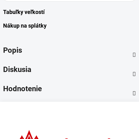
Tabuľky veľkostí
Nákup na splátky
Popis
Diskusia
Hodnotenie
Z
á
p
ä
t