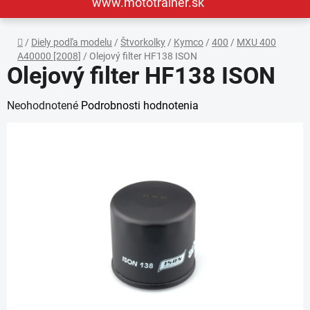
www.mototrainer.sk
Domov
/
Diely podľa modelu
/
Štvorkolky
/
Kymco
/
400
/
MXU 400
A40000 [2008]
/
Olejový filter HF138 ISON
Olejový filter HF138 ISON
Priemerné
Neohodnotené
Podrobnosti hodnotenia
hodnotenie
produktu
je
0,0
z
5
hviezdičiek.