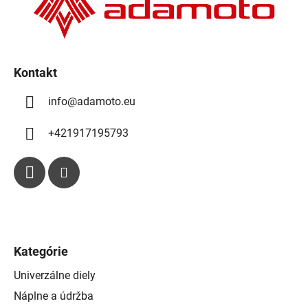
i
e
Kontakt
info
@
adamoto.eu
+421917195793
Kategórie
Univerzálne diely
Náplne a údržba