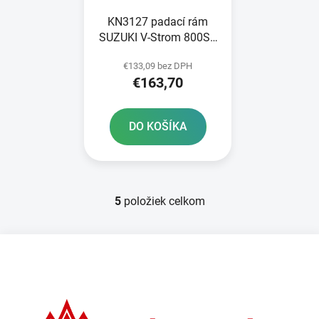
KN3127 padací rám
SUZUKI V-Strom 800SE
23
€133,09 bez DPH
€163,70
DO KOŠÍKA
5
položiek celkom
O
v
l
Z
á
á
d
p
a
ä
c
t
i