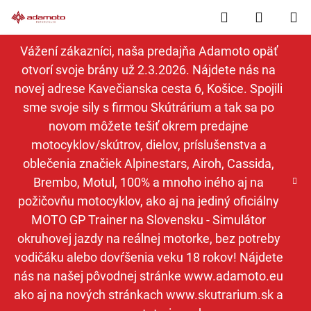
Prejsť
Hľadať
NÁKUP
na
obsah
KOŠÍK
Vážení zákazníci, naša predajňa Adamoto opäť
otvorí svoje brány už 2.3.2026. Nájdete nás na
novej adrese Kavečianska cesta 6, Košice. Spojili
sme svoje sily s firmou Skútrárium a tak sa po
novom môžete tešiť okrem predajne
motocyklov/skútrov, dielov, príslušenstva a
oblečenia značiek Alpinestars, Airoh, Cassida,
Brembo, Motul, 100% a mnoho iného aj na
požičovňu motocyklov, ako aj na jediný oficiálny
MOTO GP Trainer na Slovensku - Simulátor
okruhovej jazdy na reálnej motorke, bez potreby
vodičáku alebo dovŕšenia veku 18 rokov! Nájdete
nás na našej pôvodnej stránke www.adamoto.eu
ako aj na nových stránkach www.skutrarium.sk a