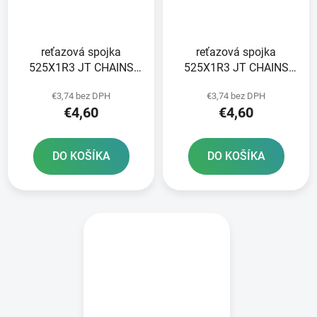
reťazová spojka
reťazová spojka
525X1R3 JT CHAINS
525X1R3 JT CHAINS
farba čierna typ SPRING
farba čierna typ nitu
€3,74 bez DPH
€3,74 bez DPH
RIVET
€4,60
€4,60
DO KOŠÍKA
DO KOŠÍKA