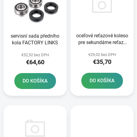
i
o
s
d
p
u
r
k
oceľové reťazové koleso
servisní sada předního
o
t
pre sekundárne reťaze
kola FACTORY LINKS
d
o
typ 525 JT 50 zubov
u
v
€29,02 bez DPH
€52,52 bez DPH
k
€35,70
€64,60
t
o
DO KOŠÍKA
DO KOŠÍKA
v