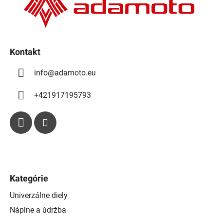
e
i
p
e
r
v
k
Kontakt
y
info
@
adamoto.eu
v
ý
p
+421917195793
i
s
u
Kategórie
Univerzálne diely
Náplne a údržba