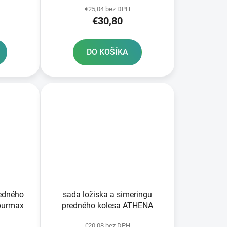
€25,04 bez DPH
€30,80
DO KOŠÍKA
redného
sada ložiska a simeringu
ourmax
predného kolesa ATHENA
€20,08 bez DPH