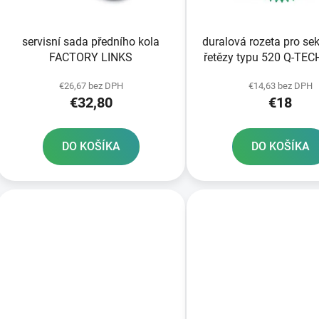
o
d
servisní sada předního kola
duralová rozeta pro se
u
FACTORY LINKS
řetězy typu 520 Q-TECH zelený
k
elox 49 zubů
t
€26,67 bez DPH
€14,63 bez DPH
€32,80
€18
o
v
DO KOŠÍKA
DO KOŠÍKA