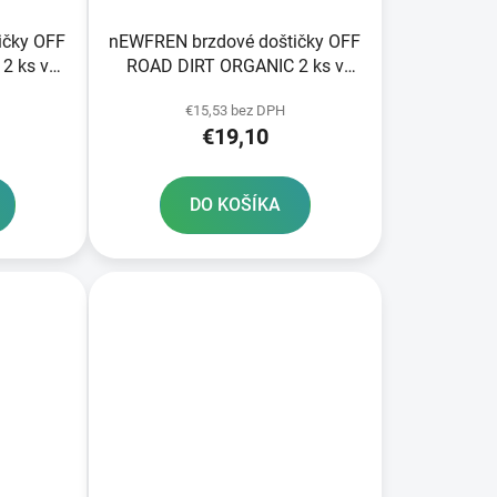
ičky OFF
nEWFREN brzdové doštičky OFF
2 ks v
ROAD DIRT ORGANIC 2 ks v
balení
€15,53 bez DPH
€19,10
DO KOŠÍKA