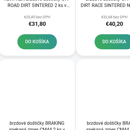
ROAD DIRT SINTERED 2 ks v
DIRT RACE SINTERED 
balení
2 ks v balení
€25,85 bez DPH
€32,68 bez DPH
€31,80
€40,20
DO KOŠÍKA
DO KOŠÍKA
brzdové doštičky BRAKING
brzdové doštičky B
spekaná zmes CM44 2 ks v
spekaná zmes CM44 