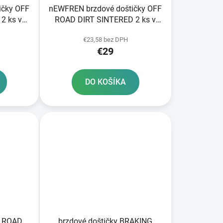
ičky OFF
nEWFREN brzdové doštičky OFF
2 ks v
ROAD DIRT SINTERED 2 ks v
balení
€23,58 bez DPH
€29
DO KOŠÍKA
F ROAD
brzdové doštičky BRAKING