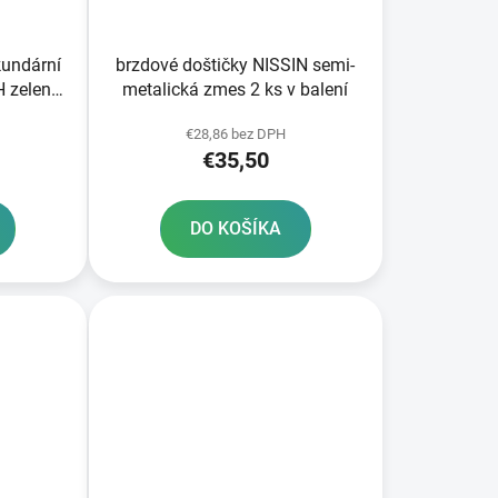
k
t
o
kundární
brzdové doštičky NISSIN semi-
v
metalická zmes 2 ks v balení
€28,86 bez DPH
€35,50
DO KOŠÍKA