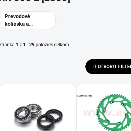
Prevodové
kolieska a
rozety -
alternatívne
Stránka
1
z
1
-
29
položiek celkom
prevody
OTVORIŤ FILTE
V
ý
p
s
p
r