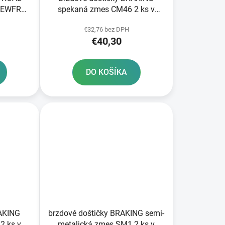
NEWFREN
spekaná zmes CM46 2 ks v
balení
€32,76 bez DPH
€40,30
DO KOŠÍKA
RAKING
brzdové doštičky BRAKING semi-
2 ks v
metalická zmes SM1 2 ks v