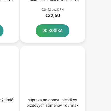
balení
€26,42 bez DPH
€32,50
DO KOŠÍKA
ný tlmič
súprava na opravu piestikov
brzdových strmeňov Tourmax