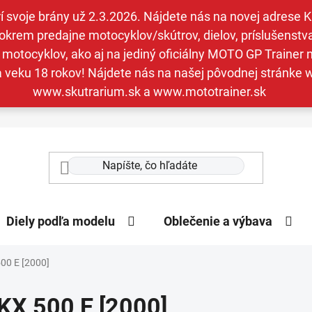
svoje brány už 2.3.2026. Nájdete nás na novej adrese Kav
krem predajne motocyklov/skútrov, dielov, príslušenstva 
otocyklov, ako aj na jediný oficiálny MOTO GP Trainer n
a veku 18 rokov! Nájdete nás na našej pôvodnej stránk
www.skutrarium.sk a www.mototrainer.sk
Diely podľa modelu
Oblečenie a výbava
00 E [2000]
KX 500 E [2000]