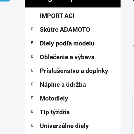
č
K
Preskočiť
n
IMPORT ACI
a
kategórie
ý
t
p
Skútre ADAMOTO
e
a
g
ó
Diely podľa modelu
n
r
e
i
Oblečenie a výbava
l
e
Príslušenstvo a doplnky
Náplne a údržba
Motodiely
i
Tip týždňa
Univerzálne diely