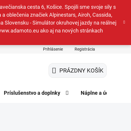
ečianska cesta 6, Košice. Spojili sme svoje sily s
a oblečenia značiek Alpinestars, Airoh, Cassida,
a Slovensku - Simulátor okruhovej jazdy na reálnej
e www.adamoto.eu ako aj na nových stránkach
Prihlásenie
Registrácia
PRÁZDNY KOŠÍK
NÁKUPNÝ
KOŠÍK
Príslušenstvo a doplnky
Náplne a údržba