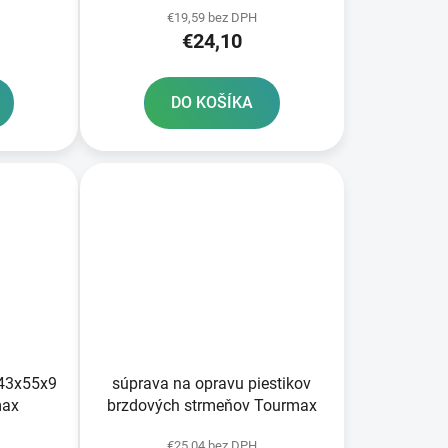
€19,59 bez DPH
€24,10
DO KOŠÍKA
 43x55x9
súprava na opravu piestikov
max
brzdových strmeňov Tourmax
€25,04 bez DPH