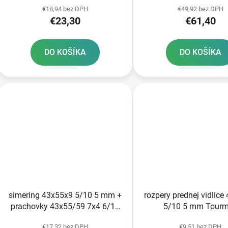
€18,94 bez DPH
€49,92 bez DPH
€23,30
€61,40
DO KOŠÍKA
DO KOŠÍKA
simering 43x55x9 5/10 5 mm +
rozpery prednej vidlice
prachovky 43x55/59 7x4 6/14
5/10 5 mm Tour
mm pre vidlice Tourmax
€17,32 bez DPH
€9,51 bez DPH