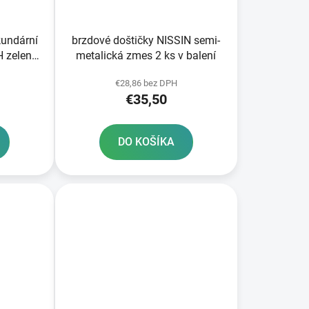
k
t
o
kundární
brzdové doštičky NISSIN semi-
v
metalická zmes 2 ks v balení
€28,86 bez DPH
€35,50
DO KOŠÍKA