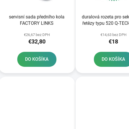
o
d
servisní sada předního kola
duralová rozeta pro se
u
FACTORY LINKS
řetězy typu 520 Q-TECH zelený
k
elox 49 zubů
t
€26,67 bez DPH
€14,63 bez DPH
€32,80
€18
o
v
DO KOŠÍKA
DO KOŠÍKA