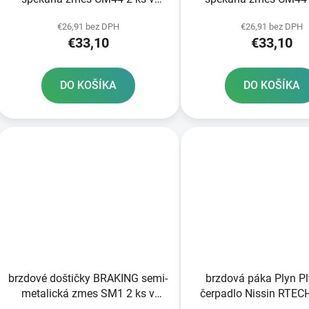
balení
balení
€26,91 bez DPH
€26,91 bez DPH
€33,10
€33,10
DO KOŠÍKA
DO KOŠÍKA
brzdové doštičky BRAKING semi-
brzdová páka Plyn P
metalická zmes SM1 2 ks v
čerpadlo Nissin RTECH
balení