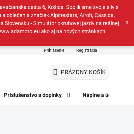
ečianska cesta 6, Košice. Spojili sme svoje sily s
a oblečenia značiek Alpinestars, Airoh, Cassida,
a Slovensku - Simulátor okruhovej jazdy na reálnej
e www.adamoto.eu ako aj na nových stránkach
Prihlásenie
Registrácia
PRÁZDNY KOŠÍK
NÁKUPNÝ
KOŠÍK
Príslušenstvo a doplnky
Náplne a údržba