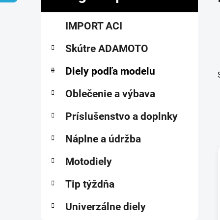
č
K
Preskočiť
n
IMPORT ACI
a
kategórie
ý
t
p
Skútre ADAMOTO
e
a
g
ó
Diely podľa modelu
n
r
e
i
Oblečenie a výbava
l
e
Príslušenstvo a doplnky
Náplne a údržba
Motodiely
i
Tip týždňa
Univerzálne diely