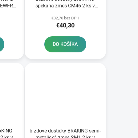
NEWFREN
spekaná zmes CM46 2 ks v
balení
€32,76 bez DPH
€40,30
DO KOŠÍKA
RAKING
brzdové doštičky BRAKING semi-
2 ks v
metalická zmes SM1 2 ks v