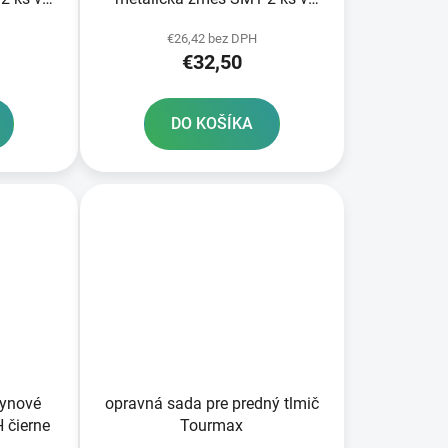
balení
€26,42 bez DPH
€32,50
DO KOŠÍKA
lynové
opravná sada pre predný tlmič
 čierne
Tourmax