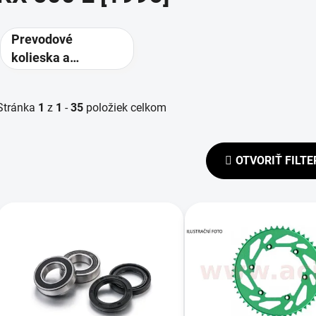
Prevodové
kolieska a
rozety -
alternatívne
Stránka
1
z
1
-
35
položiek celkom
prevody
OTVORIŤ FILTE
V
ý
p
s
p
r