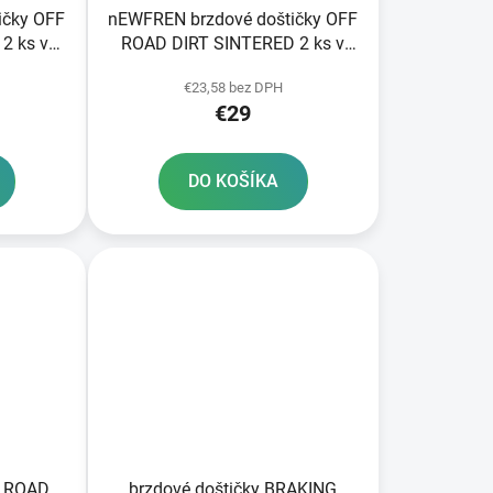
ičky OFF
nEWFREN brzdové doštičky OFF
2 ks v
ROAD DIRT SINTERED 2 ks v
balení
€23,58 bez DPH
€29
DO KOŠÍKA
F ROAD
brzdové doštičky BRAKING