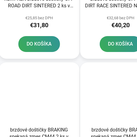
ROAD DIRT SINTERED 2 ks v
DIRT RACE SINTERED 
balení
2 ks v balení
€25,85 bez DPH
€32,68 bez DPH
€31,80
€40,20
DO KOŠÍKA
DO KOŠÍKA
brzdové doštičky BRAKING
brzdové doštičky B
spekaná zmes CM44 2 ks v
spekaná zmes CM44 