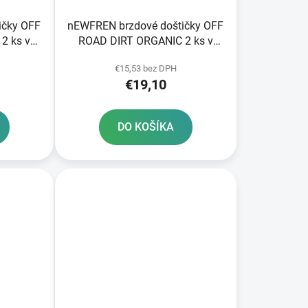
ičky OFF
nEWFREN brzdové doštičky OFF
2 ks v
ROAD DIRT ORGANIC 2 ks v
balení
€15,53 bez DPH
€19,10
DO KOŠÍKA