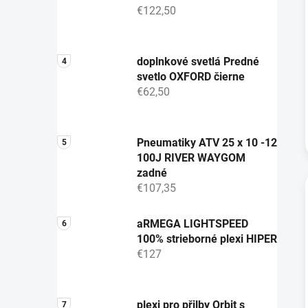
€122,50
doplnkové svetlá Predné
svetlo OXFORD čierne
€62,50
Pneumatiky ATV 25 x 10 -12
100J RIVER WAYGOM
zadné
€107,35
aRMEGA LIGHTSPEED
100% strieborné plexi HIPER
€127
plexi pro přilby Orbit s