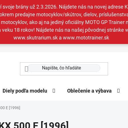
svoje brány už 2.3.2026. Nájdete nás na novej adrese Kav
krem predajne motocyklov/skútrov, dielov, príslušenstva 
otocyklov, ako aj na jediný oficiálny MOTO GP Trainer n
a veku 18 rokov! Nájdete nás na našej pôvodnej stránk
www.skutrarium.sk a www.mototrainer.sk
Diely podľa modelu
Oblečenie a výbava
00 E [1996]
KX 500 E [1996]