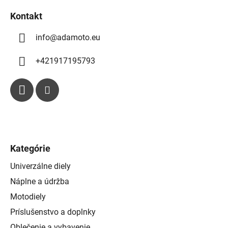
v
k
Kontakt
y
info
@
adamoto.eu
v
ý
p
+421917195793
i
s
u
Kategórie
Univerzálne diely
Náplne a údržba
Motodiely
Príslušenstvo a doplnky
Oblečenie a vybavenie