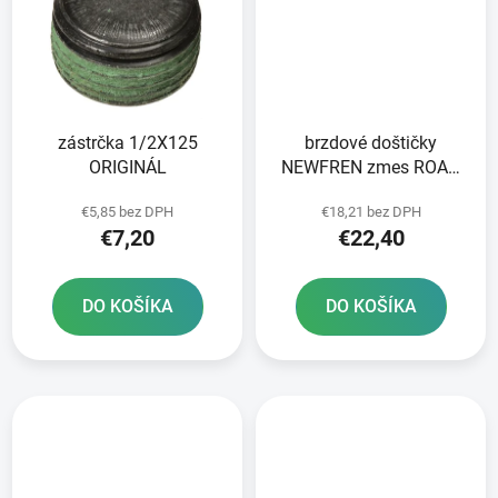
zástrčka 1/2X125
brzdové doštičky
ORIGINÁL
NEWFREN zmes ROAD
TOURING ORGANIC 2 ks
€5,85 bez DPH
€18,21 bez DPH
v balení
€7,20
€22,40
DO KOŠÍKA
DO KOŠÍKA