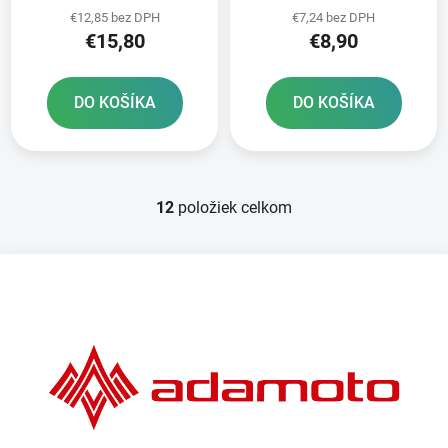
€12,85 bez DPH
€7,24 bez DPH
€15,80
€8,90
DO KOŠÍKA
DO KOŠÍKA
12
položiek celkom
O
v
l
Z
á
á
d
p
a
ä
c
t
i
e
i
p
e
r