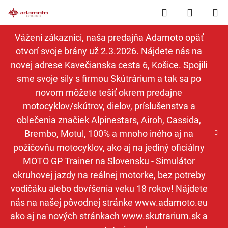
Prejsť
Hľadať
NÁKUP
na
obsah
KOŠÍK
Vážení zákazníci, naša predajňa Adamoto opäť
otvorí svoje brány už 2.3.2026. Nájdete nás na
novej adrese Kavečianska cesta 6, Košice. Spojili
sme svoje sily s firmou Skútrárium a tak sa po
novom môžete tešiť okrem predajne
motocyklov/skútrov, dielov, príslušenstva a
oblečenia značiek Alpinestars, Airoh, Cassida,
Brembo, Motul, 100% a mnoho iného aj na
požičovňu motocyklov, ako aj na jediný oficiálny
MOTO GP Trainer na Slovensku - Simulátor
okruhovej jazdy na reálnej motorke, bez potreby
vodičáku alebo dovŕšenia veku 18 rokov! Nájdete
nás na našej pôvodnej stránke www.adamoto.eu
ako aj na nových stránkach www.skutrarium.sk a