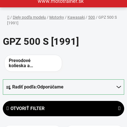
www.mototrainer.sk
Domov
/
Diely podľa modelu
/
Motorky
/
Kawasaki
/
500
/
GPZ 500 S
[1991]
GPZ 500 S [1991]
Prevodové
kolieska a
rozety -
alternatívne
prevody
R
Radiť podľa:
Odporúčame
a
d
e
OTVORIŤ FILTER
n
i
V