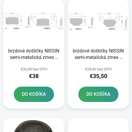
e
ý
p
p
r
i
o
s
d
p
u
r
k
brzdové doštičky NISSIN
brzdové doštičky NISSIN
o
t
semi-metalická zmes 2
semi-metalická zmes 2
d
o
ks v balení
ks v balení
u
v
€30,89 bez DPH
€28,86 bez DPH
k
€38
€35,50
t
o
DO KOŠÍKA
DO KOŠÍKA
v