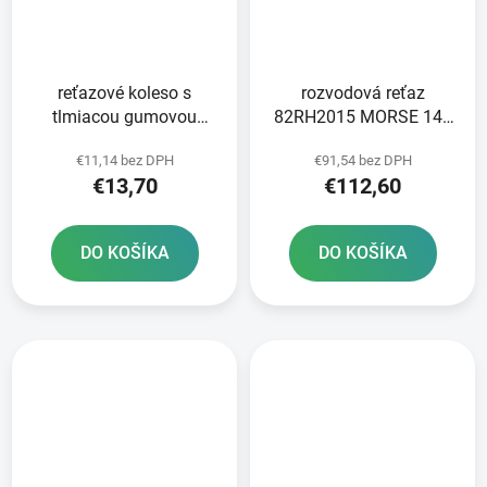
reťazové koleso s
rozvodová reťaz
tlmiacou gumovou
82RH2015 MORSE 148
vrstvou pre sekundárne
článkov vrátane spojky
€11,14 bez DPH
€91,54 bez DPH
reťaze typ 520 JT 16
€13,70
€112,60
zubov
DO KOŠÍKA
DO KOŠÍKA