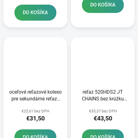
DO KOŠÍKA
DO KOŠÍKA
oceľové reťazové koleso
reťaz 520HDS2 JT
pre sekundárne reťaze
CHAINS bez krúžku
typ 520 JT - Anglicko 50
čierna 114 článkov
€25,61 bez DPH
€35,37 bez DPH
zubov
vrátane rozpojovacej
€31,50
€43,50
spojky
DO KOŠÍKA
DO KOŠÍKA