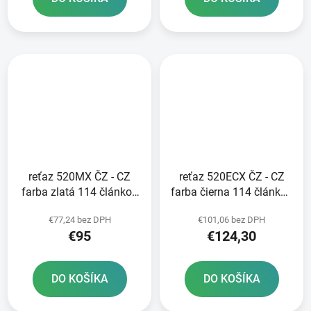
reťaz 520MX ČZ - CZ
reťaz 520ECX ČZ - CZ
farba zlatá 114 článkov
farba čierna 114 článkov
vrátane rozpojovacej
vrátane rozpojovacej
€77,24 bez DPH
€101,06 bez DPH
spojky CLIP
spojky CLIP
€95
€124,30
DO KOŠÍKA
DO KOŠÍKA