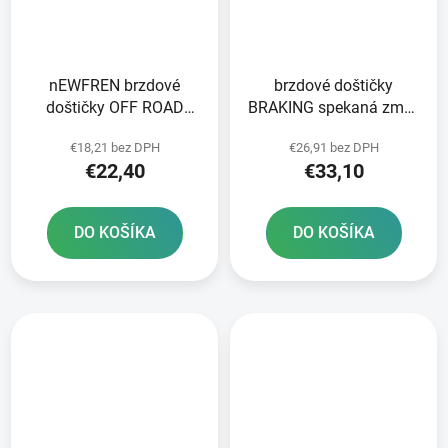
nEWFREN brzdové
brzdové doštičky
doštičky OFF ROAD
BRAKING spekaná zmes
DIRT ORGANIC 2 ks v
CM44 2 ks v balení
€18,21 bez DPH
€26,91 bez DPH
balení
€22,40
€33,10
DO KOŠÍKA
DO KOŠÍKA