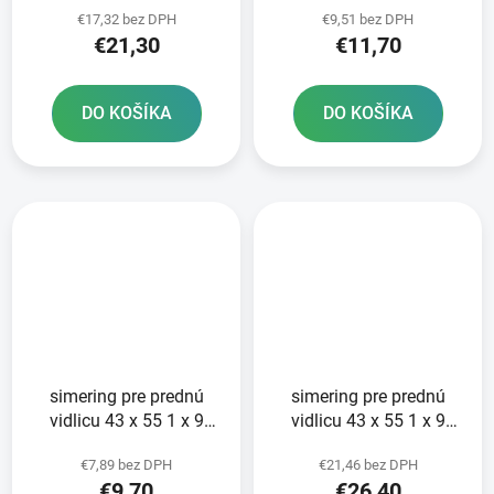
€17,32 bez DPH
€9,51 bez DPH
pre vidlice Tourmax
€21,30
€11,70
DO KOŠÍKA
DO KOŠÍKA
simering pre prednú
simering pre prednú
vidlicu 43 x 55 1 x 9
vidlicu 43 x 55 1 x 9
5/10 mm ATHENA sada
5/10 mm KYB 43 mm
€7,89 bez DPH
€21,46 bez DPH
na opravu 2 tlmičov
ATHENA sada na
€9,70
€26,40
prestavbu 2 tlmičov