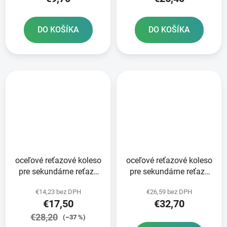
DO KOŠÍKA
DO KOŠÍKA
oceľové reťazové koleso
oceľové reťazové koleso
pre sekundárne reťaze
pre sekundárne reťaze
typ 520 SUNSTAR 50
typ 520 JT - Anglicko 51
€14,23 bez DPH
€26,59 bez DPH
zubov
zubov
€17,50
€32,70
€28,20
(–37 %)