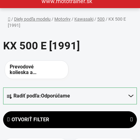
www.mototrainer.sk
Domov
/
Diely podľa modelu
/
Motorky
/
Kawasaki
/
500
/
KX 500 E
[1991]
KX 500 E [1991]
Prevodové
kolieska a
rozety -
alternatívne
prevody
R
Radiť podľa:
Odporúčame
a
d
e
OTVORIŤ FILTER
n
i
V