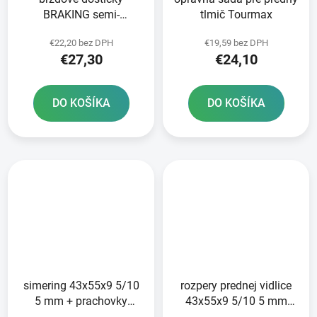
BRAKING semi-
tlmič Tourmax
metalická zmes SM1 2
€22,20 bez DPH
€19,59 bez DPH
ks v balení
€27,30
€24,10
DO KOŠÍKA
DO KOŠÍKA
simering 43x55x9 5/10
rozpery prednej vidlice
5 mm + prachovky
43x55x9 5/10 5 mm
43x55/59 7x4 6/14 mm
Tourmax