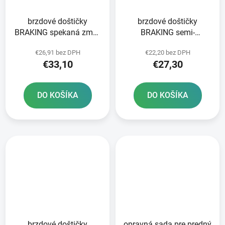
brzdové doštičky
brzdové doštičky
BRAKING spekaná zmes
BRAKING semi-
CM44 2 ks v balení
metalická zmes SM1 2
€26,91 bez DPH
€22,20 bez DPH
ks v balení
€33,10
€27,30
DO KOŠÍKA
DO KOŠÍKA
brzdové doštičky
opravná sada pre predný