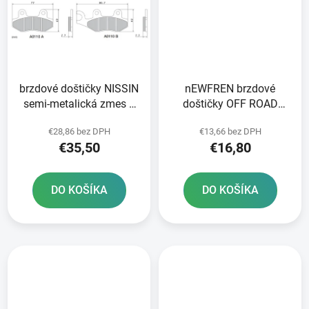
brzdové doštičky NISSIN
nEWFREN brzdové
semi-metalická zmes 2
doštičky OFF ROAD
ks v balení
DIRT ORGANIC 2 ks v
€28,86 bez DPH
€13,66 bez DPH
balení
€35,50
€16,80
DO KOŠÍKA
DO KOŠÍKA