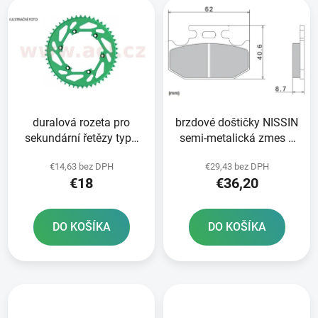
e
ý
p
p
r
i
o
s
d
p
u
r
k
duralová rozeta pro
brzdové doštičky NISSIN
o
t
sekundární řetězy typu
semi-metalická zmes 2
d
o
520 Q-TECH zelený elox
ks v balení
u
v
€14,63 bez DPH
€29,43 bez DPH
49 zubů
k
€18
€36,20
t
o
DO KOŠÍKA
DO KOŠÍKA
v