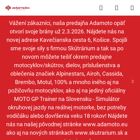
Prejsť
Hľadať
NÁKUP
na
obsah
KOŠÍK
Vážení zákazníci, naša predajňa Adamoto opäť
otvorí svoje brány už 2.3.2026. Nájdete nás na
novej adrese Kavečianska cesta 6, Košice. Spojili
sme svoje sily s firmou Skútrárium a tak sa po
novom môžete tešiť okrem predajne
motocyklov/skútrov, dielov, príslušenstva a
oblečenia značiek Alpinestars, Airoh, Cassida,
Brembo, Motul, 100% a mnoho iného aj na
požičovňu motocyklov, ako aj na jediný oficiálny
MOTO GP Trainer na Slovensku - Simulátor
okruhovej jazdy na reálnej motorke, bez potreby
vodičáku alebo dovŕšenia veku 18 rokov! Nájdete
nás na našej pôvodnej stránke www.adamoto.eu
ako aj na nových stránkach www.skutrarium.sk a