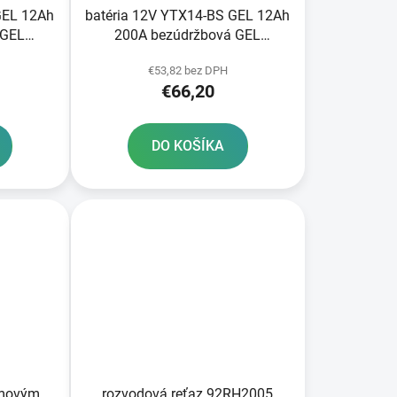
GEL 12Ah
batéria 12V YTX14-BS GEL 12Ah
 GEL
200A bezúdržbová GEL
145 A-
technológia 150x87x145
€53,82 bez DPH
ýroby
FULBAT aktivovaná vo výrobe
€66,20
DO KOŠÍKA
umovým
rozvodová reťaz 92RH2005