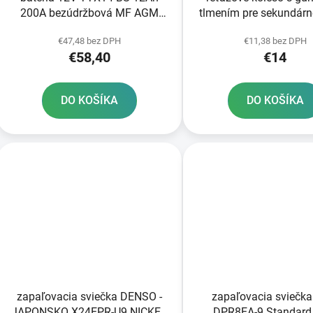
200A bezúdržbová MF AGM
tlmením pre sekundárn
150x87x145 FULBAT vrátane
typ 530 JT 18 zu
€47,48 bez DPH
€11,38 bez DPH
balenia elektrolytu
€58,40
€14
DO KOŠÍKA
DO KOŠÍKA
zapaľovacia sviečka DENSO -
zapaľovacia sviečka
JAPONSKO X24EPR-U9 NICKEL
DPR8EA-9 Standar