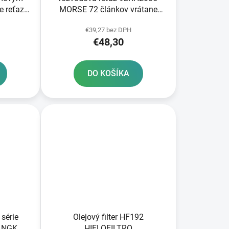
e reťaze
MORSE 72 článkov vrátane
bov
spojky
€39,27 bez DPH
€48,30
DO KOŠÍKA
 série
Olejový filter HF192
d NGK
HIFLOFILTRO