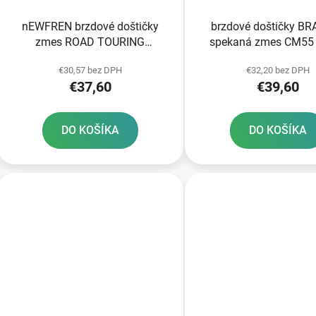
nEWFREN brzdové doštičky
brzdové doštičky B
zmes ROAD TOURING
spekaná zmes CM55 
SINTERED 2 ks v balení
balení
€30,57 bez DPH
€32,20 bez DPH
€37,60
€39,60
DO KOŠÍKA
DO KOŠÍKA