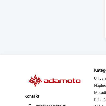
Z
á
Kateg
p
Univerz
ä
Náplne
t
i
Motodi
Kontakt
e
Príslu