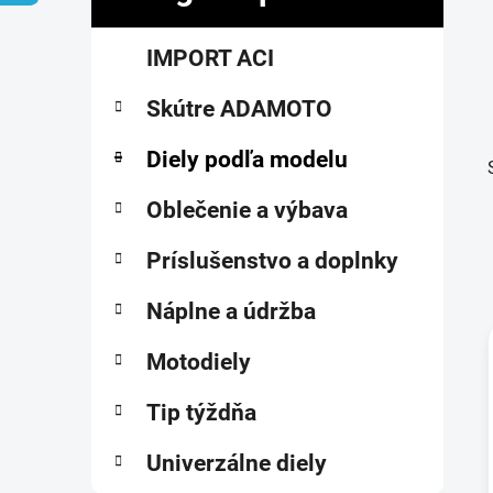
č
K
Preskočiť
n
IMPORT ACI
a
kategórie
ý
t
p
Skútre ADAMOTO
e
a
g
ó
Diely podľa modelu
n
r
e
i
Oblečenie a výbava
l
e
Príslušenstvo a doplnky
Náplne a údržba
Motodiely
i
Tip týždňa
Univerzálne diely