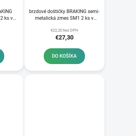
RAKING
brzdové doštičky BRAKING semi-
2 ks v
metalická zmes SM1 2 ks v
balení
€22,20 bez DPH
€27,30
DO KOŠÍKA