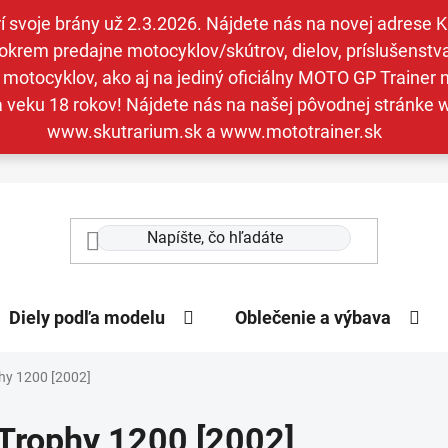
svoje brány už 2.3.2026. Nájdete nás na novej adrese Kav
krem predajne motocyklov/skútrov, dielov, príslušenstva 
otocyklov, ako aj na jediný oficiálny MOTO GP Trainer n
a veku 18 rokov! Nájdete nás na našej pôvodnej stránk
www.skutrarium.sk a www.mototrainer.sk
Diely podľa modelu
Oblečenie a výbava
hy 1200 [2002]
Trophy 1200 [2002]