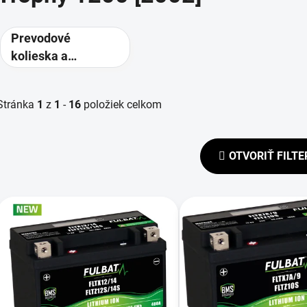
Prevodové
kolieska a
rozety -
alternatívne
Stránka
1
z
1
-
16
položiek celkom
prevody
OTVORIŤ FILTE
V
ý
p
s
p
r