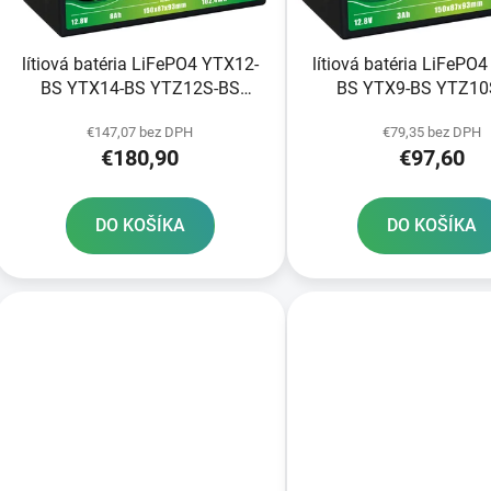
o
d
lítiová batéria LiFePO4 YTX12-
lítiová batéria LiFePO
u
BS YTX14-BS YTZ12S-BS
BS YTX9-BS YTZ10
k
YTZ14S-BS FULBAT 12V 8Ah
FULBAT 12V 3Ah 
t
€147,07 bez DPH
€79,35 bez DPH
480A hmotnosť 1 20 kg
hmotnosť 0 65 kg 15
€180,90
€97,60
150x87x93
o
v
DO KOŠÍKA
DO KOŠÍKA