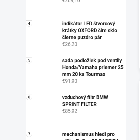
€264,10
indikátor LED štvorcový
krátky OXFORD číre sklo
čierne puzdro pár
€26,20
sada podložiek pod ventily
Honda/Yamaha priemer 25
mm 20 ks Tourmax
€91,90
vzduchový filtr BMW
SPRINT FILTER
€85,92
mechanismus hledí pro