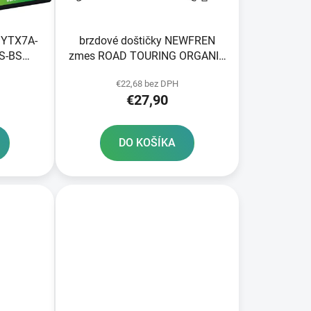
k
t
o
4 YTX7A-
brzdové doštičky NEWFREN
v
S-BS
zmes ROAD TOURING ORGANIC
180A
2 ks v balení
€22,68 bez DPH
0x87x93
€27,90
DO KOŠÍKA