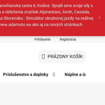
ečianska cesta 6, Košice. Spojili sme svoje sily s
a oblečenia značiek Alpinestars, Airoh, Cassida,
a Slovensku - Simulátor okruhovej jazdy na reálnej
e www.adamoto.eu ako aj na nových stránkach
Prihlásenie
Registrácia
PRÁZDNY KOŠÍK
NÁKUPNÝ
KOŠÍK
Príslušenstvo a doplnky
Náplne a údržba