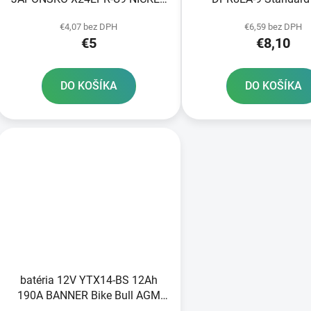
STANDARD
€4,07 bez DPH
€6,59 bez DPH
€5
€8,10
DO KOŠÍKA
DO KOŠÍKA
batéria 12V YTX14-BS 12Ah
190A BANNER Bike Bull AGM
150x87x147