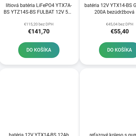
lítiová batéria LiFePO4 YTX7A-
batéria 12V YTX14-BS 
BS YTZ14S-BS FULBAT 12V 5Ah
200A bezúdržbová
300A hmotnosť 0 85 kg
technológia 150x87x
€115,20 bez DPH
€45,04 bez DPH
150x87x93
TECH aktivovaná z v
€141,70
€55,40
DO KOŠÍKA
DO KOŠÍKA
batéria 12V YTX14-BS 12Ah
reťazové koleso s g