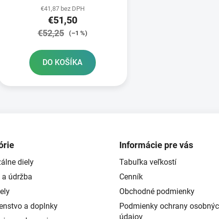
€41,87 bez DPH
€51,50
€52,25
(–1 %)
DO KOŠÍKA
O
v
l
á
d
órie
Informácie pre vás
a
álne diely
Tabuľka veľkostí
c
i
 a údržba
Cenník
e
ely
Obchodné podmienky
p
šenstvo a doplnky
Podmienky ochrany osobný
r
údajov