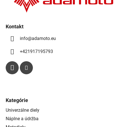
e
i
p
e
r
v
k
Kontakt
y
info
@
adamoto.eu
v
ý
p
+421917195793
i
s
u
Kategórie
Univerzálne diely
Náplne a údržba