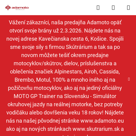
Prejsť
Hľadať
NÁKUP
na
obsah
KOŠÍK
Vážení zákazníci, naša predajňa Adamoto opäť
otvorí svoje brány už 2.3.2026. Nájdete nás na
novej adrese Kavečianska cesta 6, Košice. Spojili
sme svoje sily s firmou Skútrárium a tak sa po
novom môžete tešiť okrem predajne
motocyklov/skútrov, dielov, príslušenstva a
oblečenia značiek Alpinestars, Airoh, Cassida,
Brembo, Motul, 100% a mnoho iného aj na
požičovňu motocyklov, ako aj na jediný oficiálny
MOTO GP Trainer na Slovensku - Simulátor
okruhovej jazdy na reálnej motorke, bez potreby
vodičáku alebo dovŕšenia veku 18 rokov! Nájdete
nás na našej pôvodnej stránke www.adamoto.eu
ako aj na nových stránkach www.skutrarium.sk a