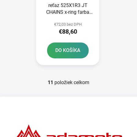
reťaz 525X1R3 JT
CHAINS x-ring farba
čierna 114 článkov
€72,03 bez DPH
vrátane nitovej spojky
€88,60
DO KOŠÍKA
11
položiek celkom
O
v
l
Z
á
á
d
p
a
ä
c
t
i