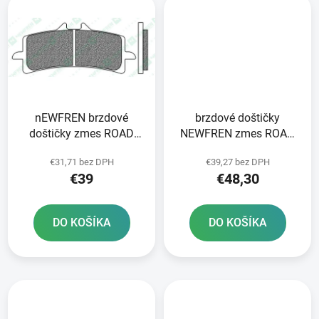
nEWFREN brzdové
brzdové doštičky
doštičky zmes ROAD
NEWFREN zmes ROAD
TOURING SINTERED 2
TT PRO SINTERED 2 ks
€31,71 bez DPH
€39,27 bez DPH
ks v balení
v balení
€39
€48,30
DO KOŠÍKA
DO KOŠÍKA