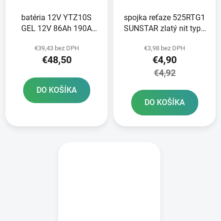
batéria 12V YTZ10S
spojka reťaze 525RTG1
GEL 12V 86Ah 190A
SUNSTAR zlatý nit typu
bezúdržbová GEL
RIVET
€39,43 bez DPH
€3,98 bez DPH
technológia 150x88x93
€48,50
€4,90
FULBAT aktivovaná vo
výrobe
€4,92
DO KOŠÍKA
DO KOŠÍKA