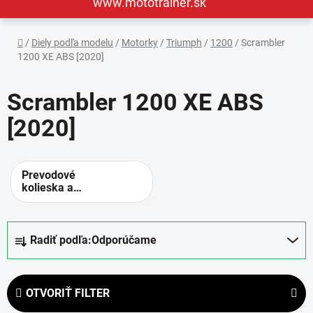
www.mototrainer.sk
Domov
/
Diely podľa modelu
/
Motorky
/
Triumph
/
1200
/
Scrambler
1200 XE ABS [2020]
Scrambler 1200 XE ABS
[2020]
Prevodové
kolieska a
rozety -
alternatívne
prevody
R
Radiť podľa:
Odporúčame
a
d
e
OTVORIŤ FILTER
n