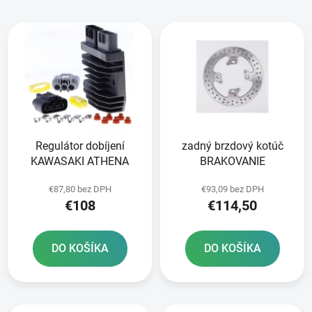
i
V
e
ý
p
p
r
i
o
s
d
p
u
r
k
Regulátor dobíjení
zadný brzdový kotúč
o
t
KAWASAKI ATHENA
BRAKOVANIE
d
o
u
v
€87,80 bez DPH
€93,09 bez DPH
k
€108
€114,50
t
o
DO KOŠÍKA
DO KOŠÍKA
v