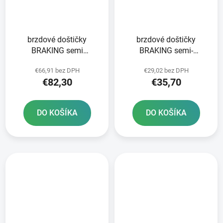
brzdové doštičky
brzdové doštičky
BRAKING semi
BRAKING semi-
metalická zmes CM66 2
metalická zmes SM1 2
€66,91 bez DPH
€29,02 bez DPH
ks v balení
ks v balení
€82,30
€35,70
DO KOŠÍKA
DO KOŠÍKA