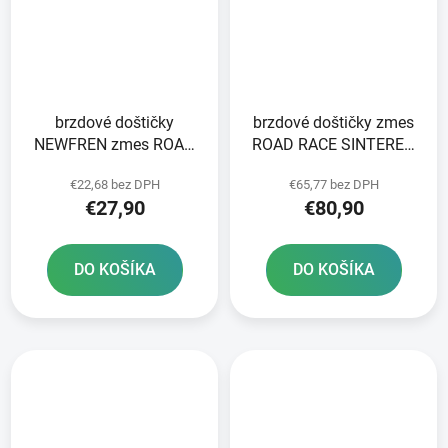
brzdové doštičky
brzdové doštičky zmes
NEWFREN zmes ROAD
ROAD RACE SINTERED
TOURING ORGANIC 2 ks
NEWFREN 2 ks v balení
€22,68 bez DPH
€65,77 bez DPH
v balení
€27,90
€80,90
DO KOŠÍKA
DO KOŠÍKA