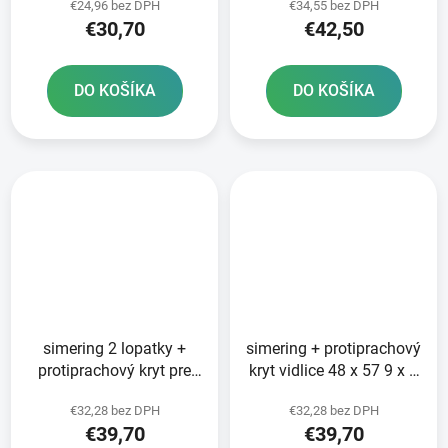
€24,96 bez DPH
€34,55 bez DPH
zeleno-červená
€30,70
€42,50
DO KOŠÍKA
DO KOŠÍKA
simering 2 lopatky +
simering + protiprachový
protiprachový kryt pre
kryt vidlice 48 x 57 9 x 9
vidlicu 48 x 57 9 x 9 mm
mm WP 48 mm SKF
€32,28 bez DPH
€32,28 bez DPH
WP 48 mm SKF
€39,70
€39,70