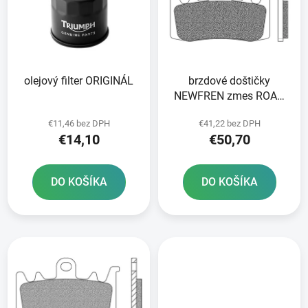
i
o
s
d
p
u
r
k
olejový filter ORIGINÁL
brzdové doštičky
o
t
NEWFREN zmes ROAD
d
o
TT PRO SINTERED 2 ks
u
v
€11,46 bez DPH
€41,22 bez DPH
v balení
k
€14,10
€50,70
t
o
DO KOŠÍKA
DO KOŠÍKA
v