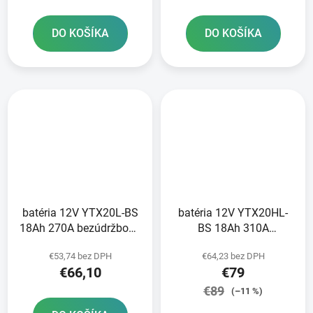
DO KOŠÍKA
DO KOŠÍKA
batéria 12V YTX20L-BS
batéria 12V YTX20HL-
18Ah 270A bezúdržbová
BS 18Ah 310A
GEL 175x87x155 A-
bezúdržbová GEL
€53,74 bez DPH
€64,23 bez DPH
TECH aktivovaná z
175x87x155 FULBAT
€66,10
€79
výroby
aktivovaná z výroby
€89
(–11 %)