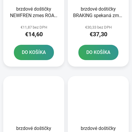
brzdové doštičky
brzdové doštičky
NEWFREN zmes ROAD
BRAKING spekaná zmes
TOURING ORGANIC 2 ks
CM56 2 ks v balení
€11,87 bez DPH
€30,33 bez DPH
v balení
€14,60
€37,30
DO KOŠÍKA
DO KOŠÍKA
brzdové doštičky
brzdové doštičky