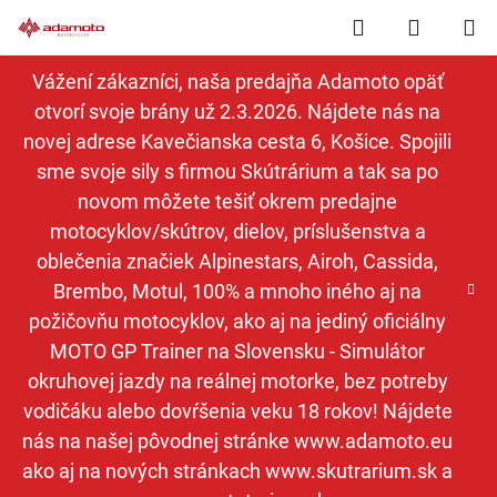
Prejsť
Hľadať
NÁKUP
na
obsah
KOŠÍK
Vážení zákazníci, naša predajňa Adamoto opäť
otvorí svoje brány už 2.3.2026. Nájdete nás na
novej adrese Kavečianska cesta 6, Košice. Spojili
sme svoje sily s firmou Skútrárium a tak sa po
novom môžete tešiť okrem predajne
motocyklov/skútrov, dielov, príslušenstva a
oblečenia značiek Alpinestars, Airoh, Cassida,
Brembo, Motul, 100% a mnoho iného aj na
požičovňu motocyklov, ako aj na jediný oficiálny
MOTO GP Trainer na Slovensku - Simulátor
okruhovej jazdy na reálnej motorke, bez potreby
vodičáku alebo dovŕšenia veku 18 rokov! Nájdete
nás na našej pôvodnej stránke www.adamoto.eu
ako aj na nových stránkach www.skutrarium.sk a