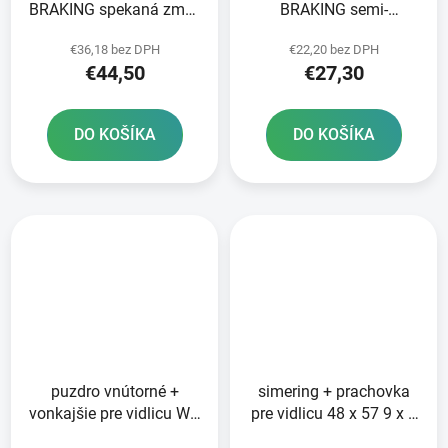
BRAKING spekaná zmes
BRAKING semi-
CM55 2 ks v balení
metalická zmes SM1 2
€36,18 bez DPH
€22,20 bez DPH
ks v balení
€44,50
€27,30
DO KOŠÍKA
DO KOŠÍKA
puzdro vnútorné +
simering + prachovka
vonkajšie pre vidlicu WP
pre vidlicu 48 x 57 9 x 9
48 mm SKF 2 ks
mm WP 48 mm DC SKF