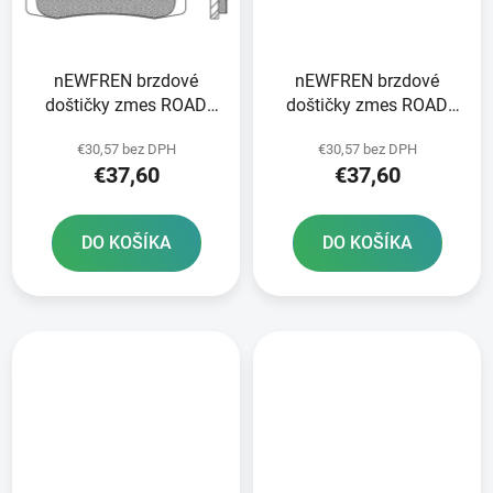
nEWFREN brzdové
nEWFREN brzdové
doštičky zmes ROAD
doštičky zmes ROAD
TOURING SINTERED 2
TOURING SINTERED 2
€30,57 bez DPH
€30,57 bez DPH
ks v balení
ks v balení
€37,60
€37,60
DO KOŠÍKA
DO KOŠÍKA