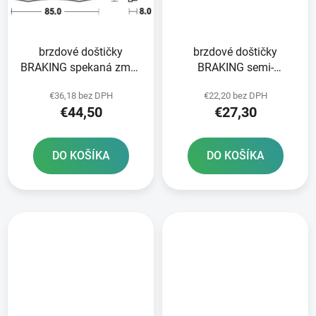
brzdové doštičky
brzdové doštičky
BRAKING spekaná zmes
BRAKING semi-
CM55 2 ks v balení
metalická zmes SM1 2
€36,18 bez DPH
€22,20 bez DPH
ks v balení
€44,50
€27,30
DO KOŠÍKA
DO KOŠÍKA