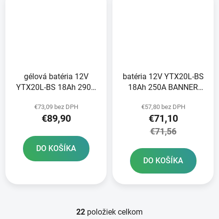
gélová batéria 12V
batéria 12V YTX20L-BS
YTX20L-BS 18Ah 290A
18Ah 250A BANNER
BANNER Bike Bull GEL
Bike Bull AGM
€73,09 bez DPH
€57,80 bez DPH
175x87x155
175x87x155
€89,90
€71,10
€71,56
DO KOŠÍKA
DO KOŠÍKA
22
položiek celkom
O