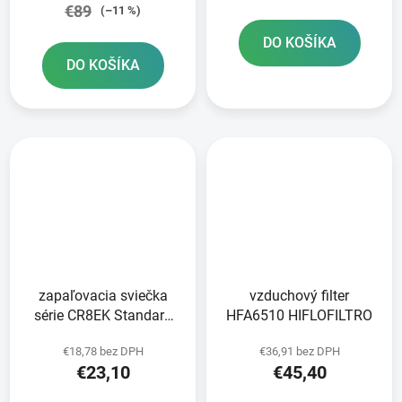
€89
(–11 %)
DO KOŠÍKA
DO KOŠÍKA
zapaľovacia sviečka
vzduchový filter
série CR8EK Standard
HFA6510 HIFLOFILTRO
NGK
€18,78 bez DPH
€36,91 bez DPH
€23,10
€45,40