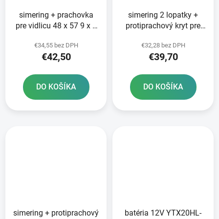
simering + prachovka
simering 2 lopatky +
pre vidlicu 48 x 57 9 x 9
protiprachový kryt pre
mm WP 48 mm DC SKF
vidlicu 48 x 57 9 x 9 mm
€34,55 bez DPH
€32,28 bez DPH
zeleno-červená
WP 48 mm SKF
€42,50
€39,70
DO KOŠÍKA
DO KOŠÍKA
simering + protiprachový
batéria 12V YTX20HL-