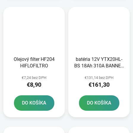
Olejový filter HF204
batéria 12V YTX20HL-
HIFLOFILTRO
BS 18Ah 310A BANNER
Bike Bull AGM PRO
€7,24 bez DPH
€131,14 bez DPH
175x88x155
€8,90
€161,30
DO KOŠÍKA
DO KOŠÍKA