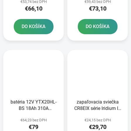
€53,74 bez DPH
€59,43 bez DPH
TECH aktivovaná z
FULBATvrátane
€66,10
€73,10
výroby
elektrolytu
DO KOŠÍKA
DO KOŠÍKA
batéria 12V YTX20HL-
zapaľovacia sviečka
BS 18Ah 310A
CR8EIX série Iridium IX
bezúdržbová GEL
NGK
€64,23 bez DPH
€24,15 bez DPH
175x87x155 FULBAT
€79
€29,70
aktivovaná z výroby