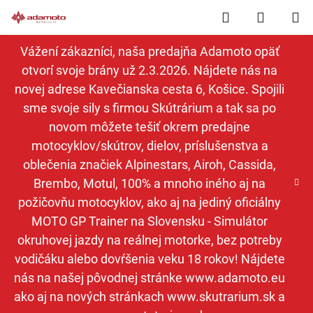
Prejsť
Hľadať
NÁKUP
na
obsah
KOŠÍK
Vážení zákazníci, naša predajňa Adamoto opäť
otvorí svoje brány už 2.3.2026. Nájdete nás na
novej adrese Kavečianska cesta 6, Košice. Spojili
sme svoje sily s firmou Skútrárium a tak sa po
novom môžete tešiť okrem predajne
motocyklov/skútrov, dielov, príslušenstva a
oblečenia značiek Alpinestars, Airoh, Cassida,
Brembo, Motul, 100% a mnoho iného aj na
požičovňu motocyklov, ako aj na jediný oficiálny
MOTO GP Trainer na Slovensku - Simulátor
okruhovej jazdy na reálnej motorke, bez potreby
vodičáku alebo dovŕšenia veku 18 rokov! Nájdete
nás na našej pôvodnej stránke www.adamoto.eu
ako aj na nových stránkach www.skutrarium.sk a