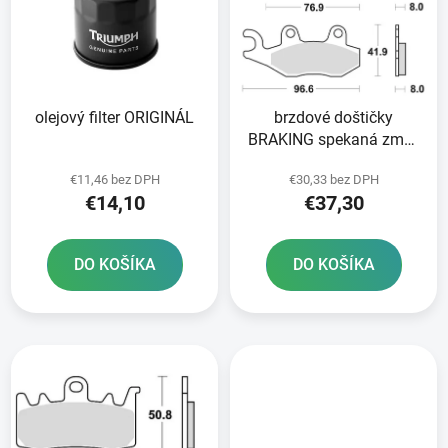
i
o
s
d
p
u
r
k
olejový filter ORIGINÁL
brzdové doštičky
o
t
BRAKING spekaná zmes
d
o
CM56 2 ks v balení
u
v
€11,46 bez DPH
€30,33 bez DPH
k
€14,10
€37,30
t
o
DO KOŠÍKA
DO KOŠÍKA
v