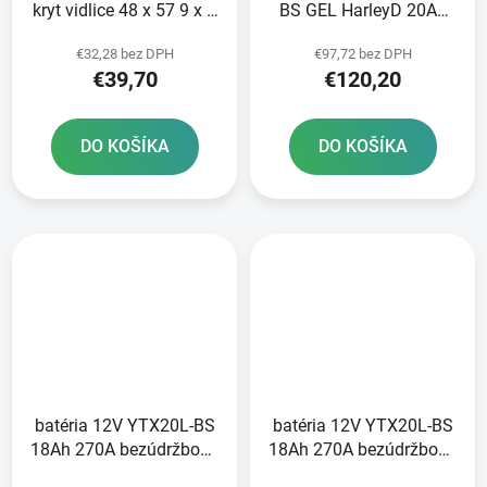
kryt vidlice 48 x 57 9 x 9
BS GEL HarleyD 20Ah
mm WP 48 mm SKF
310A bezúdržbová GEL
€32,28 bez DPH
€97,72 bez DPH
technológia 175x87x155
€39,70
€120,20
FULBAT aktivovaná z
výroby
DO KOŠÍKA
DO KOŠÍKA
batéria 12V YTX20L-BS
batéria 12V YTX20L-BS
18Ah 270A bezúdržbová
18Ah 270A bezúdržbová
GEL 175x87x155 A-
MF AGM 175x87x155