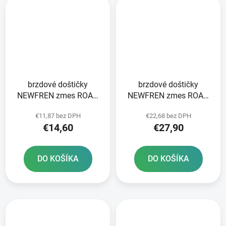
brzdové doštičky
brzdové doštičky
NEWFREN zmes ROAD
NEWFREN zmes ROAD
TOURING ORGANIC 2 ks
TOURING ORGANIC 2 ks
€11,87 bez DPH
€22,68 bez DPH
v balení
v balení
€14,60
€27,90
DO KOŠÍKA
DO KOŠÍKA