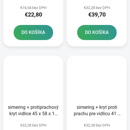
mm SKF
2 mm Showa 45 mm
€18,54 bez DPH
€32,28 bez DPH
SKF
€22,80
€39,70
DO KOŠÍKA
DO KOŠÍKA
simering + protiprachový
simering + kryt proti
kryt vidlice 45 x 58 x 11
prachu pre vidlicu 41 x
2 mm Showa 45 mm
53 1 x 7 5 mm KYB 41
€32,28 bez DPH
€32,28 bez DPH
SKF
mm SKF