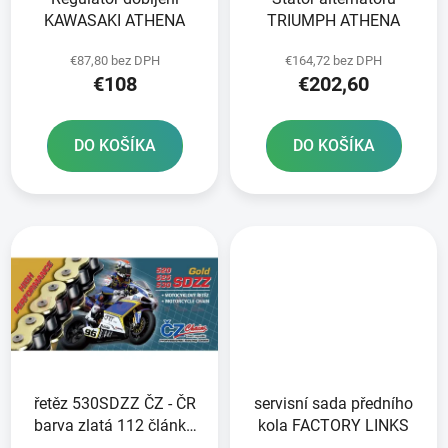
o
t
KAWASAKI ATHENA
TRIUMPH ATHENA
d
o
u
v
€87,80 bez DPH
€164,72 bez DPH
k
€108
€202,60
t
o
DO KOŠÍKA
DO KOŠÍKA
v
řetěz 530SDZZ ČZ - ČR
servisní sada předního
barva zlatá 112 článků
kola FACTORY LINKS
vč nýtovací spojky