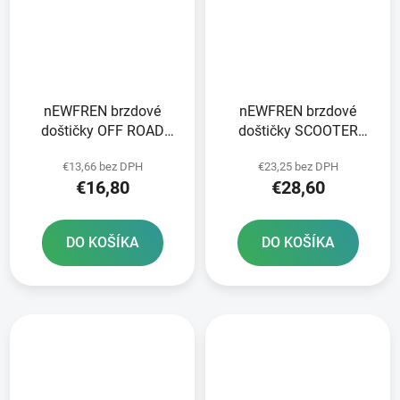
nEWFREN brzdové
nEWFREN brzdové
doštičky OFF ROAD
doštičky SCOOTER
DIRT ORGANIC 2 ks v
ELITE SINTERED 2 ks v
€13,66 bez DPH
€23,25 bez DPH
balení
balení
€16,80
€28,60
DO KOŠÍKA
DO KOŠÍKA