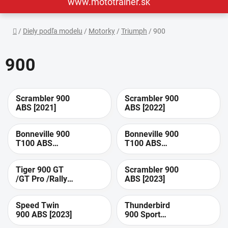
www.mototrainer.sk
Domov
/
Diely podľa modelu
/
Motorky
/
Triumph
/
900
900
Scrambler 900
Scrambler 900
ABS [2021]
ABS [2022]
Bonneville 900
Bonneville 900
T100 ABS
T100 ABS
[2022]
[2023]
Tiger 900 GT
Scrambler 900
/GT Pro /Rally
ABS [2023]
/Rally Pro ABS
[2023]
Speed Twin
Thunderbird
900 ABS [2023]
900 Sport
[2003]