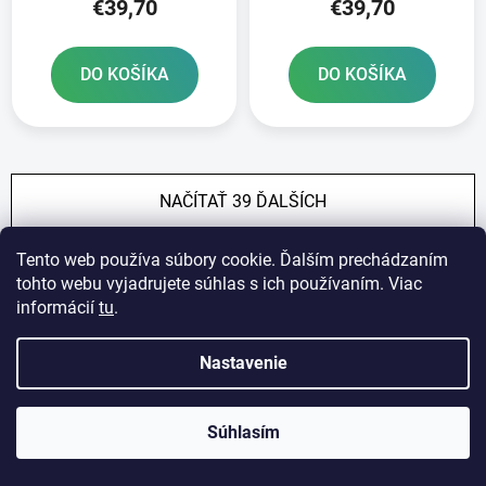
€39,70
€39,70
DO KOŠÍKA
DO KOŠÍKA
NAČÍTAŤ 39 ĎALŠÍCH
S
1
2
t
Tento web používa súbory cookie. Ďalším prechádzaním
r
O
tohto webu vyjadrujete súhlas s ich používaním. Viac
á
87
položiek celkom
v
informácií
tu
.
n
l
k
HORE
á
o
Nastavenie
d
v
a
a
Z
c
n
Súhlasím
á
i
i
e
e
p