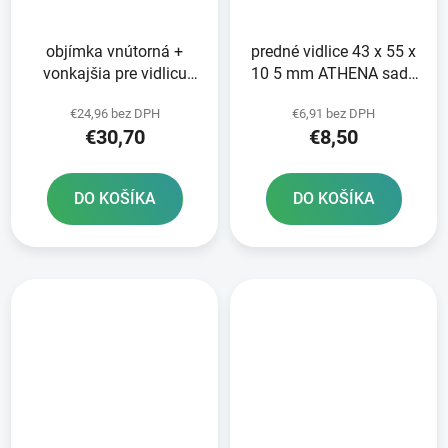
objímka vnútorná +
predné vidlice 43 x 55 x
vonkajšia pre vidlicu
10 5 mm ATHENA sada
MARZOCCHI/WP 45 mm
pre 2 tlmiče
€24,96 bez DPH
€6,91 bez DPH
SKF 2 ks
€30,70
€8,50
DO KOŠÍKA
DO KOŠÍKA