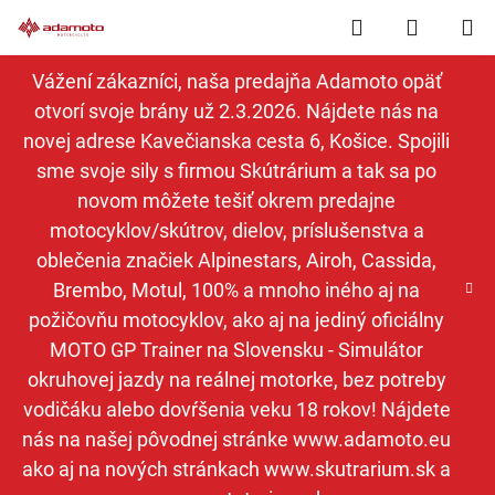
Prejsť
Hľadať
NÁKUP
na
obsah
KOŠÍK
Vážení zákazníci, naša predajňa Adamoto opäť
otvorí svoje brány už 2.3.2026. Nájdete nás na
novej adrese Kavečianska cesta 6, Košice. Spojili
sme svoje sily s firmou Skútrárium a tak sa po
novom môžete tešiť okrem predajne
motocyklov/skútrov, dielov, príslušenstva a
oblečenia značiek Alpinestars, Airoh, Cassida,
Brembo, Motul, 100% a mnoho iného aj na
požičovňu motocyklov, ako aj na jediný oficiálny
MOTO GP Trainer na Slovensku - Simulátor
okruhovej jazdy na reálnej motorke, bez potreby
vodičáku alebo dovŕšenia veku 18 rokov! Nájdete
nás na našej pôvodnej stránke www.adamoto.eu
ako aj na nových stránkach www.skutrarium.sk a