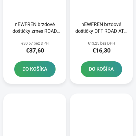
nEWFREN brzdové
nEWFREN brzdové
doštičky zmes ROAD
doštičky OFF ROAD ATV
TOURING SINTERED 2
ORGANIC 2 ks v balení
€30,57 bez DPH
€13,25 bez DPH
ks v balení
€37,60
€16,30
DO KOŠÍKA
DO KOŠÍKA