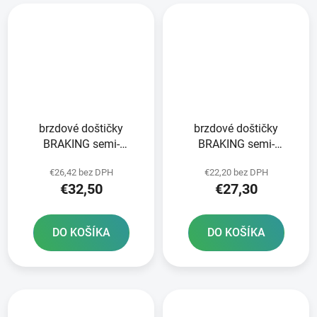
brzdové doštičky
brzdové doštičky
BRAKING semi-
BRAKING semi-
metalická zmes SM1 2
metalická zmes SM1 2
€26,42 bez DPH
€22,20 bez DPH
ks v balení
ks v balení
€32,50
€27,30
DO KOŠÍKA
DO KOŠÍKA