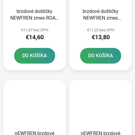
brzdové doštičky
brzdové doštičky
NEWFREN zmes ROAD
NEWFREN zmes
TOURING ORGANIC 2 ks
SCOOTER ELITE
€11,87 bez DPH
€11,22 bez DPH
v balení
ORGANIC 2 ks v balení
€14,60
€13,80
DO KOŠÍKA
DO KOŠÍKA
nEWFREN brzdové
nEWFREN brzdové