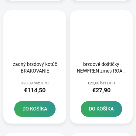
zadný brzdový kotúč
brzdové doštičky
BRAKOVANIE
NEWFREN zmes ROAD
TOURING ORGANIC 2 ks
€93,09 bez DPH
€22,68 bez DPH
v balení
€114,50
€27,90
DO KOŠÍKA
DO KOŠÍKA