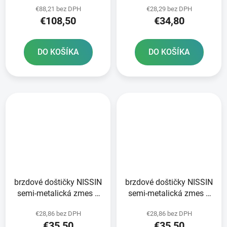
€88,21 bez DPH
€28,29 bez DPH
RIVET
€108,50
€34,80
DO KOŠÍKA
DO KOŠÍKA
brzdové doštičky NISSIN
brzdové doštičky NISSIN
semi-metalická zmes 2
semi-metalická zmes 2
ks v balení
ks v balení
€28,86 bez DPH
€28,86 bez DPH
€35,50
€35,50