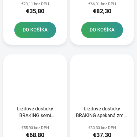
€29,11 bez DPH
€66,91 bez DPH
ks v balení
ks v balení
€35,80
€82,30
DO KOŠÍKA
DO KOŠÍKA
brzdové doštičky
brzdové doštičky
BRAKING semi
BRAKING spekaná zmes
metalická zmes CM66 2
CM56 2 ks v balení
€55,93 bez DPH
€30,33 bez DPH
ks v balení
€68,80
€37,30