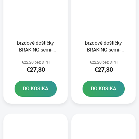
brzdové doštičky
brzdové doštičky
BRAKING semi-
BRAKING semi-
metalická zmes SM1 2
metalická zmes SM1 2
€22,20 bez DPH
€22,20 bez DPH
ks v balení
ks v balení
€27,30
€27,30
DO KOŠÍKA
DO KOŠÍKA