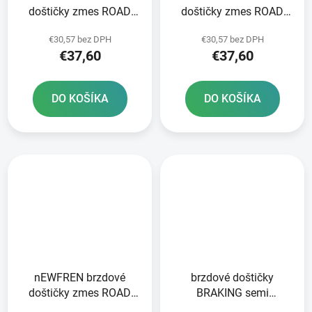
doštičky zmes ROAD
doštičky zmes ROAD
TOURING SINTERED 2
TOURING SINTERED 2
€30,57 bez DPH
€30,57 bez DPH
ks v balení
ks v balení
€37,60
€37,60
DO KOŠÍKA
DO KOŠÍKA
nEWFREN brzdové
brzdové doštičky
doštičky zmes ROAD
BRAKING semi
TOURING SINTERED 2
metalická zmes CM66 2