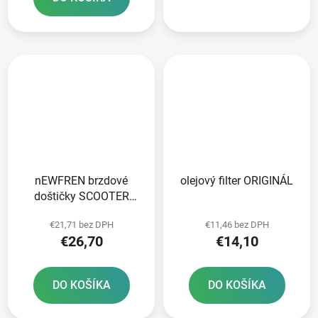
nEWFREN brzdové
olejový filter ORIGINÁL
doštičky SCOOTER
ELITE SINTERED 2 ks v
€21,71 bez DPH
€11,46 bez DPH
balení
€26,70
€14,10
DO KOŠÍKA
DO KOŠÍKA