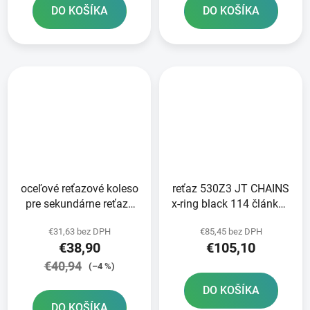
DO KOŠÍKA
DO KOŠÍKA
oceľové reťazové koleso
reťaz 530Z3 JT CHAINS
pre sekundárne reťaze
x-ring black 114 článkov
typ 525 JT 50 zubov
vrátane nitovej spojky
€31,63 bez DPH
€85,45 bez DPH
€38,90
€105,10
€40,94
(–4 %)
DO KOŠÍKA
DO KOŠÍKA