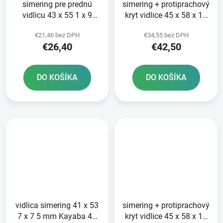
simering pre prednú
simering + protiprachový
vidlicu 43 x 55 1 x 9
kryt vidlice 45 x 58 x 11
5/10 mm KYB 43 mm
2 mm Showa 45 mm DC
€21,46 bez DPH
€34,55 bez DPH
ATHENA sada na
SKF zeleno-červená
€26,40
€42,50
prestavbu 2 tlmičov
DO KOŠÍKA
DO KOŠÍKA
vidlica simering 41 x 53
simering + protiprachový
7 x 7 5 mm Kayaba 41
kryt vidlice 45 x 58 x 11