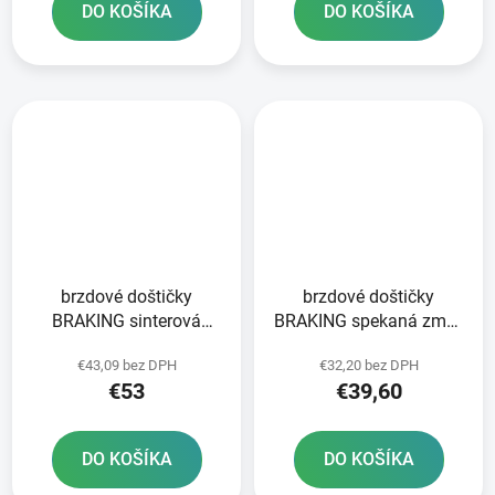
DO KOŠÍKA
DO KOŠÍKA
brzdové doštičky
brzdové doštičky
BRAKING sinterová
BRAKING spekaná zmes
zmes CM55 4 ks v
CM55 2 ks v balení
€43,09 bez DPH
€32,20 bez DPH
balení
€53
€39,60
DO KOŠÍKA
DO KOŠÍKA