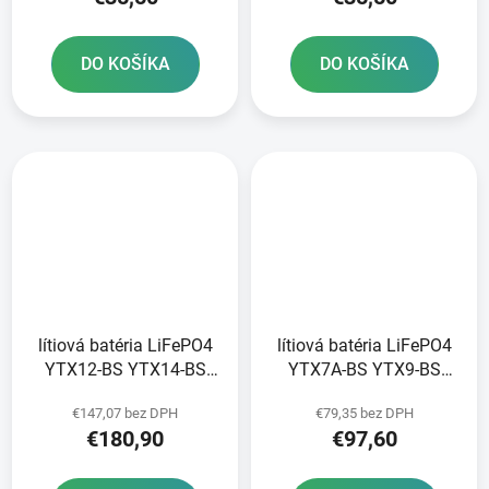
DO KOŠÍKA
DO KOŠÍKA
lítiová batéria LiFePO4
lítiová batéria LiFePO4
YTX12-BS YTX14-BS
YTX7A-BS YTX9-BS
YTZ12S-BS YTZ14S-BS
YTZ10S-BS FULBAT 12V
€147,07 bez DPH
€79,35 bez DPH
FULBAT 12V 8Ah 480A
3Ah 180A hmotnosť 0
€180,90
€97,60
hmotnosť 1 20 kg
65 kg 150x87x93
150x87x93