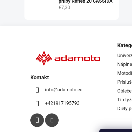
přilby Reflex 20 CASSIDA
€7,30
Z
á
Kateg
p
Univerz
ä
Náplne
t
i
Motodi
Kontakt
e
Príslu
info
@
adamoto.eu
Obleče
Tip tý
+421917195793
Diely 