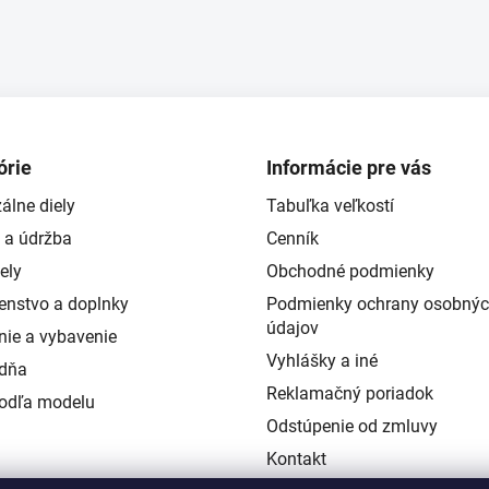
órie
Informácie pre vás
álne diely
Tabuľka veľkostí
 a údržba
Cenník
ely
Obchodné podmienky
šenstvo a doplnky
Podmienky ochrany osobný
údajov
nie a vybavenie
Vyhlášky a iné
ždňa
Reklamačný poriadok
podľa modelu
Odstúpenie od zmluvy
Kontakt