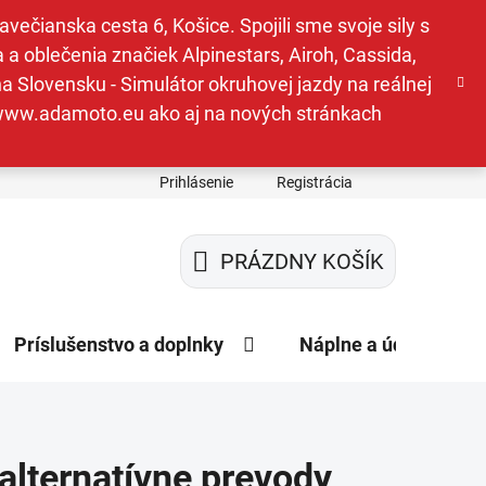
ečianska cesta 6, Košice. Spojili sme svoje sily s
a oblečenia značiek Alpinestars, Airoh, Cassida,
a Slovensku - Simulátor okruhovej jazdy na reálnej
e www.adamoto.eu ako aj na nových stránkach
Prihlásenie
Registrácia
PRÁZDNY KOŠÍK
NÁKUPNÝ
KOŠÍK
Príslušenstvo a doplnky
Náplne a údržba
 alternatívne prevody