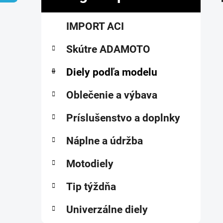
č
K
Preskočiť
n
IMPORT ACI
a
kategórie
ý
t
p
Skútre ADAMOTO
e
a
g
ó
Diely podľa modelu
n
r
e
i
Oblečenie a výbava
l
e
Príslušenstvo a doplnky
Náplne a údržba
Motodiely
Tip týždňa
Univerzálne diely