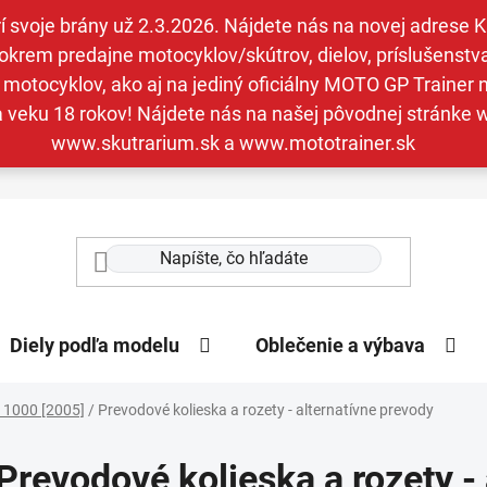
svoje brány už 2.3.2026. Nájdete nás na novej adrese Kav
krem predajne motocyklov/skútrov, dielov, príslušenstva 
otocyklov, ako aj na jediný oficiálny MOTO GP Trainer n
a veku 18 rokov! Nájdete nás na našej pôvodnej stránk
www.skutrarium.sk a www.mototrainer.sk
Diely podľa modelu
Oblečenie a výbava
 1000 [2005]
/
Prevodové kolieska a rozety - alternatívne prevody
Prevodové kolieska a rozety -