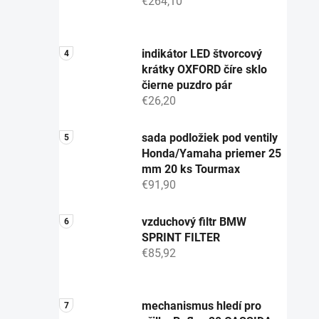
€264,10
indikátor LED štvorcový
krátky OXFORD číre sklo
čierne puzdro pár
€26,20
sada podložiek pod ventily
Honda/Yamaha priemer 25
mm 20 ks Tourmax
€91,90
vzduchový filtr BMW
SPRINT FILTER
€85,92
mechanismus hledí pro