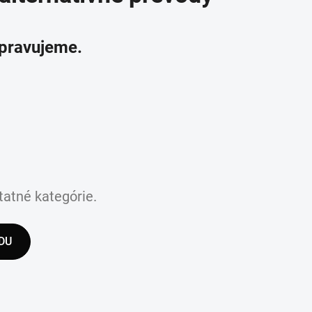
ipravujeme.
tatné kategórie.
DU