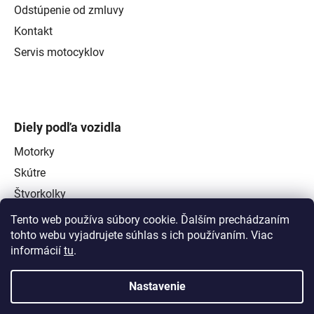
Odstúpenie od zmluvy
Kontakt
Servis motocyklov
Diely podľa vozidla
Motorky
Skútre
Štvorkolky
Tento web používa súbory cookie. Ďalším prechádzaním
tohto webu vyjadrujete súhlas s ich používaním. Viac
informácií
tu
.
Nastavenie