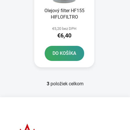
Olejový filter HF155
HIFLOFILTRO
€5,20 bez DPH
€6,40
DO KOŠÍKA
3
položiek celkom
O
v
l
Z
á
á
d
p
a
ä
c