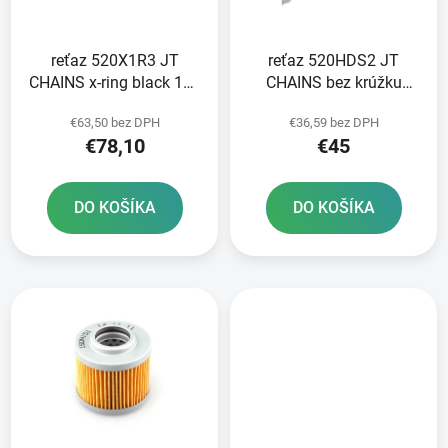
p
u
r
k
reťaz 520X1R3 JT
reťaz 520HDS2 JT
o
t
CHAINS x-ring black 118
CHAINS bez krúžku
d
o
článkov vrátane
čierna 118 článkov
u
v
€63,50 bez DPH
€36,59 bez DPH
nitovania a rozpojenia
vrátane rozpojovacej
k
€78,10
€45
spojky
spojky
t
o
DO KOŠÍKA
DO KOŠÍKA
v