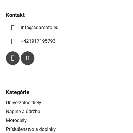
r
v
k
Kontakt
y
info
@
adamoto.eu
v
ý
p
+421917195793
i
s
u
Kategórie
Univerzálne diely
Náplne a údržba
Motodiely
Príslušenstvo a doplnky