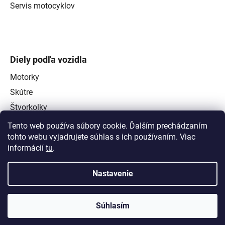
Servis motocyklov
Diely podľa vozidla
Motorky
Skútre
Štvorkolky
Tento web používa súbory cookie. Ďalším prechádzaním
tohto webu vyjadrujete súhlas s ich používaním. Viac
informácií
tu
.
Nastavenie
Súhlasím
Vytvoril Shoptet
Copyright 2026
Adamoto
. Všetky práva vyhradené.