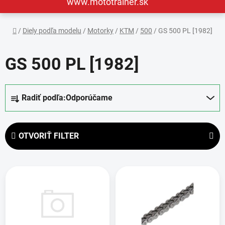
www.mototrainer.sk
Domov
/
Diely podľa modelu
/
Motorky
/
KTM
/
500
/
GS 500 PL [1982]
GS 500 PL [1982]
R
Radiť podľa:
Odporúčame
a
d
e
OTVORIŤ FILTER
n
i
V
e
ý
p
p
r
i
o
s
d