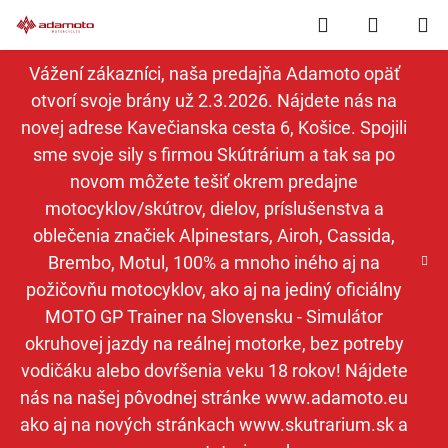
Prejsť
Hľadať
NÁKUP
na
obsah
KOŠÍK
Vážení zákazníci, naša predajňa Adamoto opäť
otvorí svoje brány už 2.3.2026. Nájdete nás na
novej adrese Kavečianska cesta 6, Košice. Spojili
sme svoje sily s firmou Skútrárium a tak sa po
novom môžete tešiť okrem predajne
motocyklov/skútrov, dielov, príslušenstva a
oblečenia značiek Alpinestars, Airoh, Cassida,
Brembo, Motul, 100% a mnoho iného aj na
požičovňu motocyklov, ako aj na jediný oficiálny
MOTO GP Trainer na Slovensku - Simulátor
okruhovej jazdy na reálnej motorke, bez potreby
vodičáku alebo dovŕšenia veku 18 rokov! Nájdete
nás na našej pôvodnej stránke www.adamoto.eu
ako aj na nových stránkach www.skutrarium.sk a