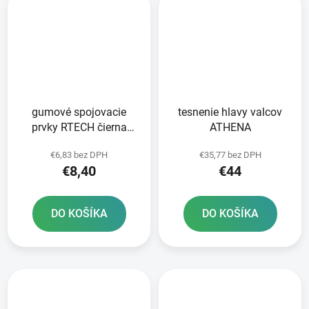
gumové spojovacie
tesnenie hlavy valcov
prvky RTECH čierna
ATHENA
sada 5 ks
€6,83 bez DPH
€35,77 bez DPH
€8,40
€44
DO KOŠÍKA
DO KOŠÍKA