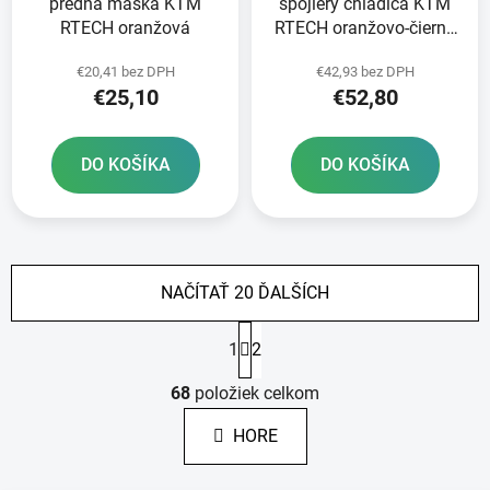
predná maska KTM
spojlery chladiča KTM
RTECH oranžová
RTECH oranžovo-čierny
pár
€20,41 bez DPH
€42,93 bez DPH
€25,10
€52,80
DO KOŠÍKA
DO KOŠÍKA
NAČÍTAŤ 20 ĎALŠÍCH
S
1
2
t
r
O
á
68
položiek celkom
v
n
l
k
HORE
á
o
d
v