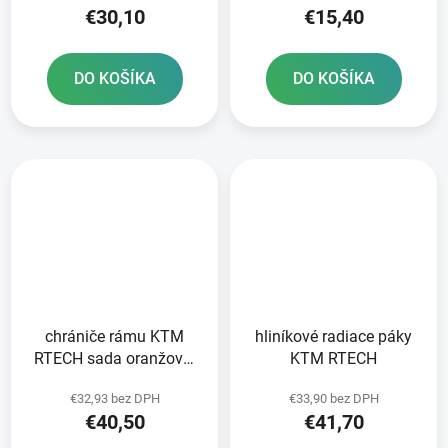
€30,10
€15,40
DO KOŠÍKA
DO KOŠÍKA
chrániče rámu KTM
hliníkové radiace páky
RTECH sada oranžovo-
KTM RTECH
čierna
€32,93 bez DPH
€33,90 bez DPH
€40,50
€41,70