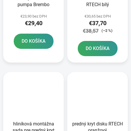
pumpa Brembo
RTECH bílý
€23,90 bez DPH
€30,65 bez DPH
€29,40
€37,70
€38,57
(–2 %)
DO KOŠÍKA
DO KOŠÍKA
hliníková montážna
predný kryt disku RTECH
sada pre predný kryt
oranžový