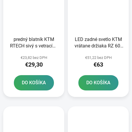
predný blatník KTM
LED zadné svetlo KTM
RTECH sivý s vetracími
vrátane držiaka RZ 60°
otvormi
INTEGRA RTECH
€23,82 bez DPH
€51,22 bez DPH
oranžová
€29,30
€63
DO KOŠÍKA
DO KOŠÍKA