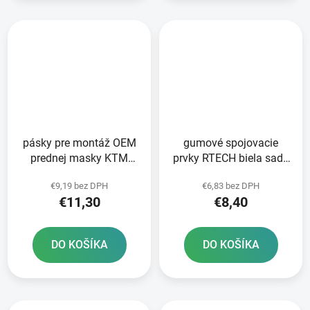
pásky pre montáž OEM
gumové spojovacie
prednej masky KTM
prvky RTECH biela sada
HUSQVARNA a GAS GAS
5 ks
€9,19 bez DPH
€6,83 bez DPH
RTECH
€11,30
€8,40
DO KOŠÍKA
DO KOŠÍKA