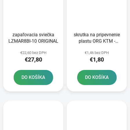
zapaľovacia sviečka
skrutka na pripevnenie
LZMAR8BI-10 ORIGINAL
plastu ORG KTM -
strieborná
€22,60 bez DPH
€1,46 bez DPH
€27,80
€1,80
DO KOŠÍKA
DO KOŠÍKA