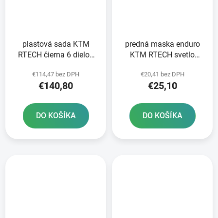
plastová sada KTM
predná maska enduro
RTECH čierna 6 dielov
KTM RTECH svetlo
vrátane L krytu
modrá
€114,47 bez DPH
€20,41 bez DPH
vzduchového filtra
€140,80
€25,10
DO KOŠÍKA
DO KOŠÍKA