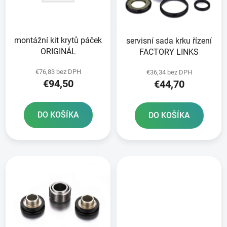
s
d
p
u
r
k
montážní kit krytů páček
servisní sada krku řízení
o
t
ORIGINÁL
FACTORY LINKS
d
o
u
v
€76,83 bez DPH
€36,34 bez DPH
k
€94,50
€44,70
t
o
DO KOŠÍKA
DO KOŠÍKA
v