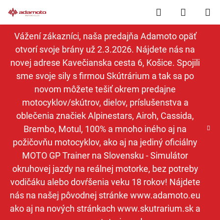
Prejsť
Hľadať
NÁKUP
na
obsah
KOŠÍK
Vážení zákazníci, naša predajňa Adamoto opäť
otvorí svoje brány už 2.3.2026. Nájdete nás na
novej adrese Kavečianska cesta 6, Košice. Spojili
sme svoje sily s firmou Skútrárium a tak sa po
novom môžete tešiť okrem predajne
motocyklov/skútrov, dielov, príslušenstva a
oblečenia značiek Alpinestars, Airoh, Cassida,
Brembo, Motul, 100% a mnoho iného aj na
požičovňu motocyklov, ako aj na jediný oficiálny
MOTO GP Trainer na Slovensku - Simulátor
okruhovej jazdy na reálnej motorke, bez potreby
vodičáku alebo dovŕšenia veku 18 rokov! Nájdete
nás na našej pôvodnej stránke www.adamoto.eu
ako aj na nových stránkach www.skutrarium.sk a