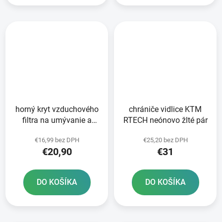
horný kryt vzduchového
chrániče vidlice KTM
filtra na umývanie a
RTECH neónovo žlté pár
údržbu KTM RTECH
€16,99 bez DPH
€25,20 bez DPH
červeno-žltý
€20,90
€31
DO KOŠÍKA
DO KOŠÍKA