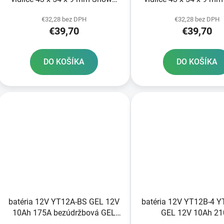
43 mm SKF
43 mm SKF
€32,28 bez DPH
€32,28 bez DPH
€39,70
€39,70
DO KOŠÍKA
DO KOŠÍKA
batéria 12V YT12A-BS GEL 12V
batéria 12V YT12B-4 
10Ah 175A bezúdržbová GEL
GEL 12V 10Ah 2
technológia 150x88x105 A-
bezúdržbová GEL tech