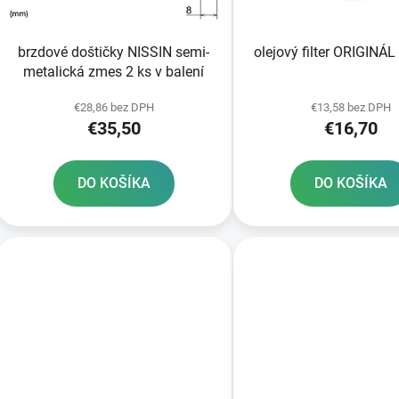
o
d
brzdové doštičky NISSIN semi-
olejový filter ORIGINÁ
u
metalická zmes 2 ks v balení
k
t
€28,86 bez DPH
€13,58 bez DPH
€35,50
€16,70
o
v
DO KOŠÍKA
DO KOŠÍKA