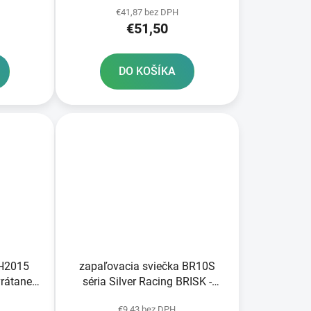
€41,87 bez DPH
tivovaná
FULBAT aktivovaná vo výrobe
€51,50
DO KOŠÍKA
RH2015
zapaľovacia sviečka BR10S
rátane
séria Silver Racing BRISK -
Česká republika
€9,43 bez DPH