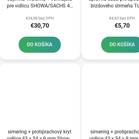
pre vidlicu SHOWA/SACHS 43
brzdového strmeňa T
mm SKF 2 ks
€24,96 bez DPH
€4,63 bez DPH
€30,70
€5,70
DO KOŠÍKA
DO KOŠÍKA
simering + protiprachový kryt
simering + protipracho
vidlice 43 x 54 x 9 mm Showa
vidlice 43 x 54 x 9 m