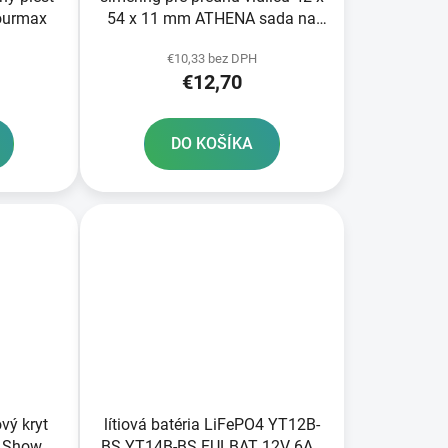
ourmax
54 x 11 mm ATHENA sada na
opravu 2 tlmičov
€10,33 bez DPH
€12,70
DO KOŠÍKA
vý kryt
lítiová batéria LiFePO4 YT12B-
m Showa
BS YT14B-BS FULBAT 12V 6Ah