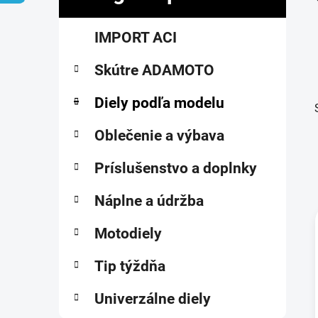
č
K
Preskočiť
n
IMPORT ACI
a
kategórie
ý
t
p
Skútre ADAMOTO
e
a
g
ó
Diely podľa modelu
n
r
e
i
Oblečenie a výbava
l
e
Príslušenstvo a doplnky
Náplne a údržba
Motodiely
i
Tip týždňa
Univerzálne diely