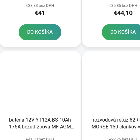
€33,33 bez DPH
€35,85 bez DPH
TECH aktivovaná vo výrobe
150x69x130 A-TECH ak
€41
€44,10
z výroby
DO KOŠÍKA
DO KOŠÍKA
batéria 12V YT12A-BS 10Ah
rozvodová reťaz 82
175A bezúdržbová MF AGM
MORSE 150 článkov v
150x87x105 FULBAT vrátane
spojky
€41,30 bez DPH
€92,76 bez DPH