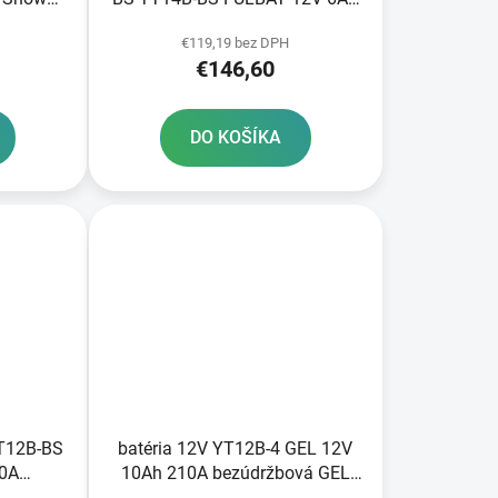
360A hmotnosť 0 82 kg
€119,19 bez DPH
150x69x130
€146,60
DO KOŠÍKA
YT12B-BS
batéria 12V YT12B-4 GEL 12V
10A
10Ah 210A bezúdržbová GEL
nológia
technológia 150x69x130