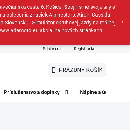
ečianska cesta 6, Košice. Spojili sme svoje sily s
a oblečenia značiek Alpinestars, Airoh, Cassida,
a Slovensku - Simulátor okruhovej jazdy na reálnej
e www.adamoto.eu ako aj na nových stránkach
Prihlásenie
Registrácia
PRÁZDNY KOŠÍK
NÁKUPNÝ
KOŠÍK
Príslušenstvo a doplnky
Náplne a údržba