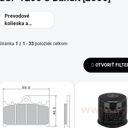
Prevodové
kolieska a
rozety -
alternatívne
Stránka
1
z
1
-
33
položiek celkom
prevody
OTVORIŤ FILTE
V
ý
p
s
p
r