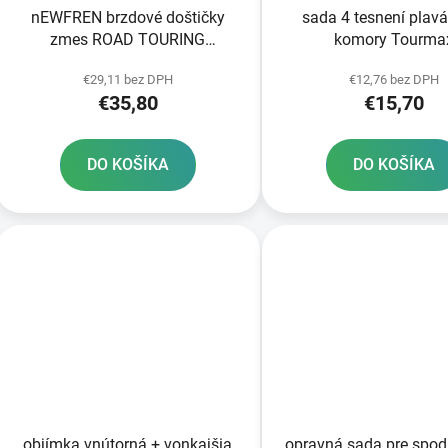
nEWFREN brzdové doštičky
sada 4 tesnení plav
zmes ROAD TOURING
komory Tourma
SINTERED 2 ks v balení
€29,11 bez DPH
€12,76 bez DPH
€35,80
€15,70
DO KOŠÍKA
DO KOŠÍKA
objímka vnútorná + vonkajšia
opravná sada pre spod