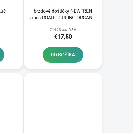
túč
brzdové doštičky NEWFREN
zmes ROAD TOURING ORGANIC
2 ks v balení
€14,23 bez DPH
€17,50
DO KOŠÍKA