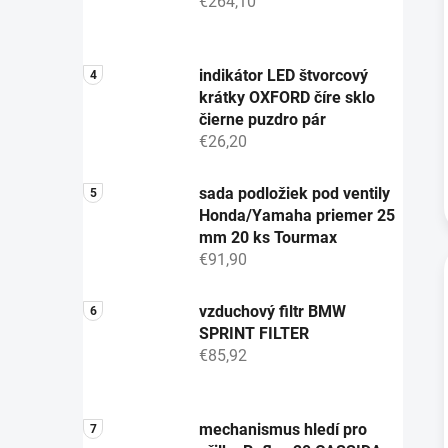
€264,10
indikátor LED štvorcový
krátky OXFORD číre sklo
čierne puzdro pár
€26,20
sada podložiek pod ventily
Honda/Yamaha priemer 25
mm 20 ks Tourmax
€91,90
vzduchový filtr BMW
SPRINT FILTER
€85,92
mechanismus hledí pro