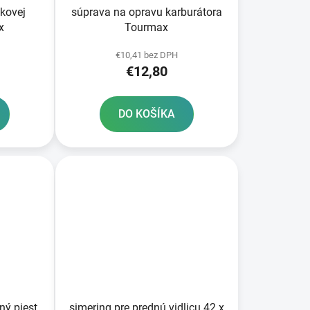
ákovej
súprava na opravu karburátora
x
Tourmax
€10,41 bez DPH
€12,80
DO KOŠÍKA
ný piest
simering pre prednú vidlicu 42 x