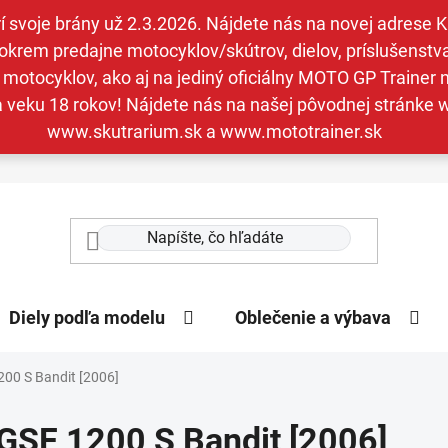
svoje brány už 2.3.2026. Nájdete nás na novej adrese Kav
krem predajne motocyklov/skútrov, dielov, príslušenstva 
otocyklov, ako aj na jediný oficiálny MOTO GP Trainer n
a veku 18 rokov! Nájdete nás na našej pôvodnej stránk
www.skutrarium.sk a www.mototrainer.sk
Diely podľa modelu
Oblečenie a výbava
00 S Bandit [2006]
GSF 1200 S Bandit [2006]