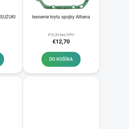
k
t
o
L SUZUKI
tesnenie krytu spojky Athena
v
€10,33 bez DPH
€12,70
DO KOŠÍKA