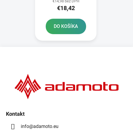
€14,98 bez DPH
€18,42
DO KOŠÍKA
Z
á
p
ä
t
i
e
Kontakt
info
@
adamoto.eu