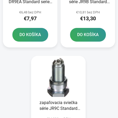
DR9EA Standard series
série JR9B Standard
NGK
NGK
€6,48 bez DPH
€10,81 bez DPH
€7,97
€13,30
DO KOŠÍKA
DO KOŠÍKA
zapaľovacia sviečka
série JR9C Standard
NGK