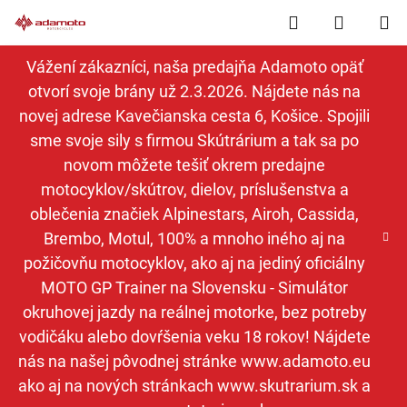
Prejsť
Hľadať
NÁKUP
na
obsah
KOŠÍK
Vážení zákazníci, naša predajňa Adamoto opäť
otvorí svoje brány už 2.3.2026. Nájdete nás na
novej adrese Kavečianska cesta 6, Košice. Spojili
sme svoje sily s firmou Skútrárium a tak sa po
novom môžete tešiť okrem predajne
motocyklov/skútrov, dielov, príslušenstva a
oblečenia značiek Alpinestars, Airoh, Cassida,
Brembo, Motul, 100% a mnoho iného aj na
požičovňu motocyklov, ako aj na jediný oficiálny
MOTO GP Trainer na Slovensku - Simulátor
okruhovej jazdy na reálnej motorke, bez potreby
vodičáku alebo dovŕšenia veku 18 rokov! Nájdete
nás na našej pôvodnej stránke www.adamoto.eu
ako aj na nových stránkach www.skutrarium.sk a