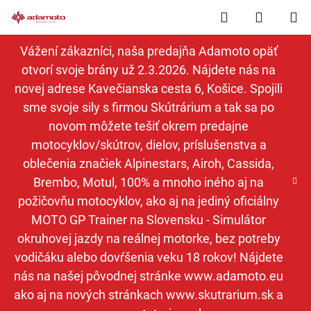
Prejsť
Hľadať
NÁKUP
na
obsah
KOŠÍK
Vážení zákazníci, naša predajňa Adamoto opäť
otvorí svoje brány už 2.3.2026. Nájdete nás na
novej adrese Kavečianska cesta 6, Košice. Spojili
sme svoje sily s firmou Skútrárium a tak sa po
novom môžete tešiť okrem predajne
motocyklov/skútrov, dielov, príslušenstva a
oblečenia značiek Alpinestars, Airoh, Cassida,
Brembo, Motul, 100% a mnoho iného aj na
požičovňu motocyklov, ako aj na jediný oficiálny
MOTO GP Trainer na Slovensku - Simulátor
okruhovej jazdy na reálnej motorke, bez potreby
vodičáku alebo dovŕšenia veku 18 rokov! Nájdete
nás na našej pôvodnej stránke www.adamoto.eu
ako aj na nových stránkach www.skutrarium.sk a