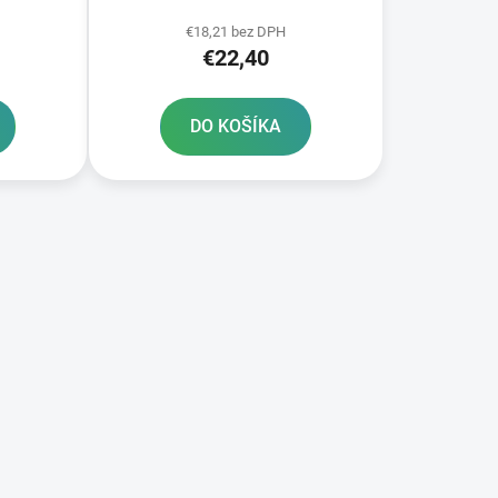
2 ks v balení
€18,21 bez DPH
€22,40
DO KOŠÍKA