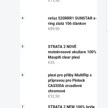
€73,50
reťaz 520RRR1 SUNSTAR x-
ring zlatá 106 článkov
€89,90
STRATA 2 NOVÉ
motokrosové okuliare 100%
Maupiti clear plexi
€35
plexi pro přilby Multiflip s
přípravou pro Pinlock
CASSIDA zrcadlové
chromové
€32,50
STRATA 2 NEW 100% brýle