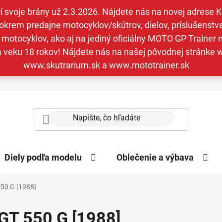
svoje brány už 2.3.2026. Nájdete nás na novej adrese Kav
krem predajne motocyklov/skútrov, dielov, príslušenstva 
otocyklov, ako aj na jediný oficiálny MOTO GP Trainer n
a veku 18 rokov! Nájdete nás na našej pôvodnej stránk
www.skutrarium.sk a www.mototrainer.sk
Diely podľa modelu
Oblečenie a výbava
50 G [1988]
GT 550 G [1988]