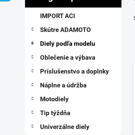
č
K
Preskočiť
n
IMPORT ACI
a
kategórie
ý
t
p
Skútre ADAMOTO
e
a
g
ó
Diely podľa modelu
n
r
e
i
Oblečenie a výbava
l
e
Príslušenstvo a doplnky
i
Náplne a údržba
Motodiely
Tip týždňa
Univerzálne diely