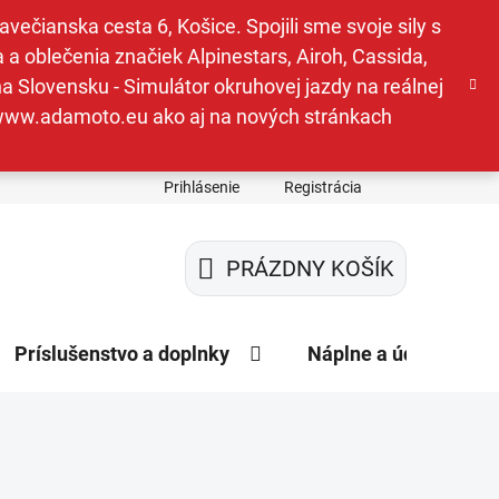
ečianska cesta 6, Košice. Spojili sme svoje sily s
a oblečenia značiek Alpinestars, Airoh, Cassida,
a Slovensku - Simulátor okruhovej jazdy na reálnej
e www.adamoto.eu ako aj na nových stránkach
Prihlásenie
Registrácia
PRÁZDNY KOŠÍK
NÁKUPNÝ
KOŠÍK
Príslušenstvo a doplnky
Náplne a údržba