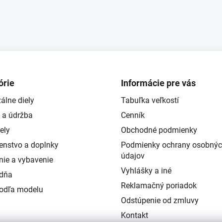
y
v
ý
p
i
s
u
órie
Informácie pre vás
álne diely
Tabuľka veľkostí
 a údržba
Cenník
ely
Obchodné podmienky
šenstvo a doplnky
Podmienky ochrany osobný
údajov
nie a vybavenie
Vyhlášky a iné
ždňa
Reklamačný poriadok
podľa modelu
Odstúpenie od zmluvy
Kontakt