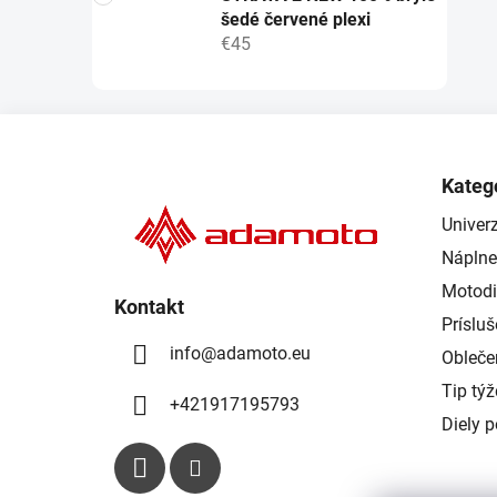
šedé červené plexi
€45
Z
á
Kateg
p
Univerz
ä
Náplne
t
i
Motodi
Kontakt
e
Príslu
info
@
adamoto.eu
Obleče
Tip tý
+421917195793
Diely 