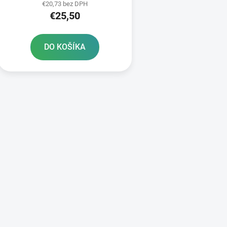
€20,73 bez DPH
€25,50
DO KOŠÍKA
O
v
l
á
d
a
c
i
e
p
r
v
k