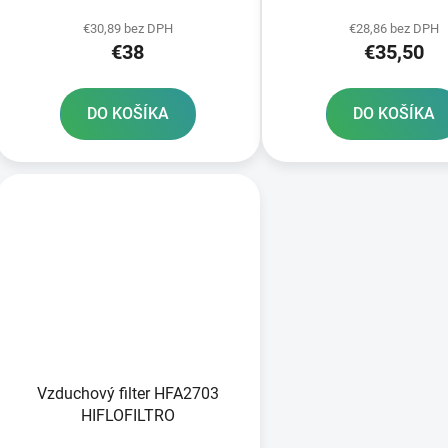
k
t
€30,89 bez DPH
€28,86 bez DPH
€38
€35,50
o
v
DO KOŠÍKA
DO KOŠÍKA
Vzduchový filter HFA2703
HIFLOFILTRO