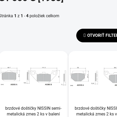
Stránka
1
z
1
-
4
položiek celkom
OTVORIŤ FILTE
V
ý
p
s
p
r
o
d
brzdové doštičky NISSIN semi-
brzdové doštičky NISS
u
metalická zmes 2 ks v balení
metalická zmes 2 ks v