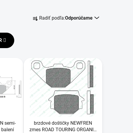
R
Radiť podľa:
Odporúčame
a
d
e
R
n
i
e
p
r
o
d
u
k
t
o
IN semi-
brzdové doštičky NEWFREN
v
 balení
zmes ROAD TOURING ORGANIC