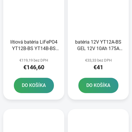
lítiová batéria LiFePO4
batéria 12V YT12A-BS
YT12B-BS YT14B-BS
GEL 12V 10Ah 175A
FULBAT 12V 6Ah 360A
bezúdržbová GEL
€119,19 bez DPH
€33,33 bez DPH
hmotnosť 0 82 kg
technológia 150x88x105
€146,60
€41
150x69x130
A-TECH aktivovaná vo
výrobe
DO KOŠÍKA
DO KOŠÍKA