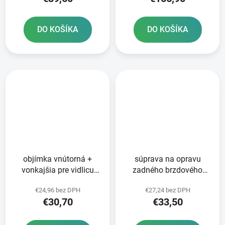
DO KOŠÍKA
DO KOŠÍKA
objímka vnútorná +
súprava na opravu
vonkajšia pre vidlicu
zadného brzdového
SHOWA/SACHS 43 mm
valca Tourmax
€24,96 bez DPH
€27,24 bez DPH
SKF 2 ks
€30,70
€33,50