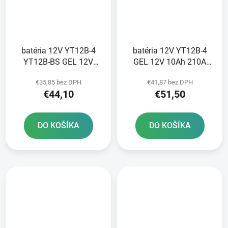
batéria 12V YT12B-4
batéria 12V YT12B-4
YT12B-BS GEL 12V
GEL 12V 10Ah 210A
10Ah 210A bezúdržbová
bezúdržbová GEL
€35,85 bez DPH
€41,87 bez DPH
GEL technológia
technológia 150x69x130
€44,10
€51,50
150x69x130 A-TECH
FULBAT aktivovaná vo
aktivovaná z výroby
výrobe
DO KOŠÍKA
DO KOŠÍKA