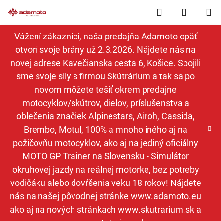
Prejsť
Hľadať
NÁKUP
na
obsah
KOŠÍK
Vážení zákazníci, naša predajňa Adamoto opäť
otvorí svoje brány už 2.3.2026. Nájdete nás na
novej adrese Kavečianska cesta 6, Košice. Spojili
sme svoje sily s firmou Skútrárium a tak sa po
novom môžete tešiť okrem predajne
motocyklov/skútrov, dielov, príslušenstva a
oblečenia značiek Alpinestars, Airoh, Cassida,
Brembo, Motul, 100% a mnoho iného aj na
požičovňu motocyklov, ako aj na jediný oficiálny
MOTO GP Trainer na Slovensku - Simulátor
okruhovej jazdy na reálnej motorke, bez potreby
vodičáku alebo dovŕšenia veku 18 rokov! Nájdete
nás na našej pôvodnej stránke www.adamoto.eu
ako aj na nových stránkach www.skutrarium.sk a