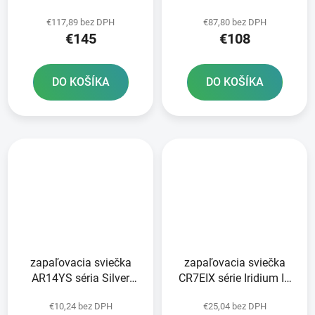
vrátane nitovacej spojky
článkov vrátane spojky
€117,89 bez DPH
€87,80 bez DPH
RIVET
€145
€108
DO KOŠÍKA
DO KOŠÍKA
zapaľovacia sviečka
zapaľovacia sviečka
AR14YS séria Silver
CR7EIX série Iridium IX
Racing BRISK - Česká
NGK
€10,24 bez DPH
€25,04 bez DPH
republika