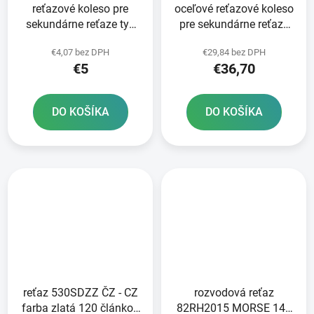
reťazové koleso pre
oceľové reťazové koleso
sekundárne reťaze typ
pre sekundárne reťaze
530 JT - Anglicko 15
typ 530 JT - Anglicko 43
€4,07 bez DPH
€29,84 bez DPH
zubov
zubov
€5
€36,70
DO KOŠÍKA
DO KOŠÍKA
reťaz 530SDZZ ČZ - CZ
rozvodová reťaz
farba zlatá 120 článkov
82RH2015 MORSE 142