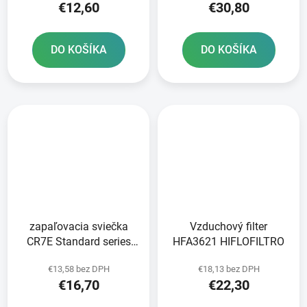
€12,60
€30,80
DO KOŠÍKA
DO KOŠÍKA
zapaľovacia sviečka
Vzduchový filter
CR7E Standard series
HFA3621 HIFLOFILTRO
NGK
€13,58 bez DPH
€18,13 bez DPH
€16,70
€22,30