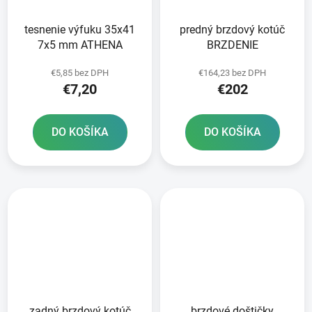
tesnenie výfuku 35x41
predný brzdový kotúč
7x5 mm ATHENA
BRZDENIE
€5,85 bez DPH
€164,23 bez DPH
€7,20
€202
DO KOŠÍKA
DO KOŠÍKA
zadný brzdový kotúč
brzdové doštičky