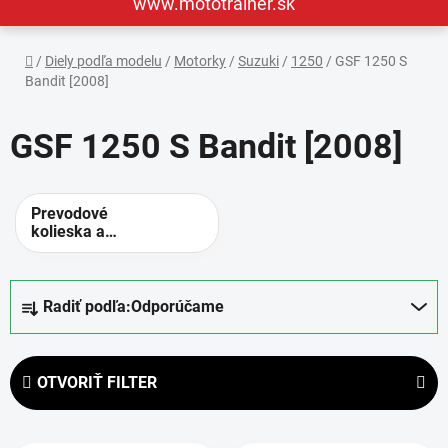
www.mototrainer.sk
Domov
/
Diely podľa modelu
/
Motorky
/
Suzuki
/
1250
/
GSF 1250 S
Bandit [2008]
GSF 1250 S Bandit [2008]
Prevodové
kolieska a
rozety -
alternatívne
prevody
R
Radiť podľa:
Odporúčame
a
d
e
OTVORIŤ FILTER
n
i
V