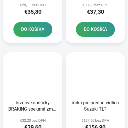
€29,11 bez DPH
€30,33 bez DPH
ks v balení
€35,80
€37,30
DO KOŠÍKA
DO KOŠÍKA
brzdové doštičky
rúrka pre prednú vidlicu
BRAKING spekaná zmes
Suzuki TLT
CM55 2 ks v balení
€32,20 bez DPH
€127,56 bez DPH
€39,60
€156,90