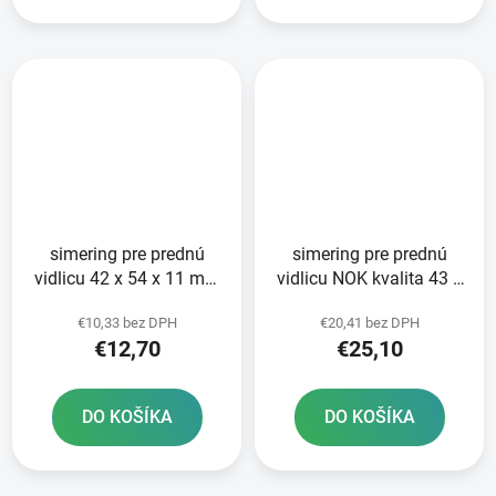
simering pre prednú
simering pre prednú
vidlicu 42 x 54 x 11 mm
vidlicu NOK kvalita 43 x
ATHENA sada na opravu
54 x 11 mm Showa 43
€10,33 bez DPH
€20,41 bez DPH
2 tlmičov
mm ATHENA sada na
€12,70
€25,10
opravu 2 tlmičov
DO KOŠÍKA
DO KOŠÍKA