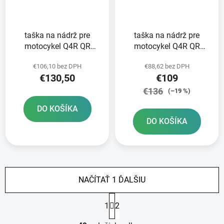
taška na nádrž pre
taška na nádrž pre
motocykel Q4R QR
motocykel Q4R QR
OXFORD čierna/červená
OXFORD čierna s
€106,10 bez DPH
€88,62 bez DPH
s rýchloupínacím
rýchloupínacím
€130,50
€109
systémom pre uzávery
systémom pre uzávery
nádrže objem 4 l
nádrže objem 4 l
€136
(–19 %)
DO KOŠÍKA
DO KOŠÍKA
NAČÍTAŤ 1 ĎALŠIU
S
1
2
t
r
O