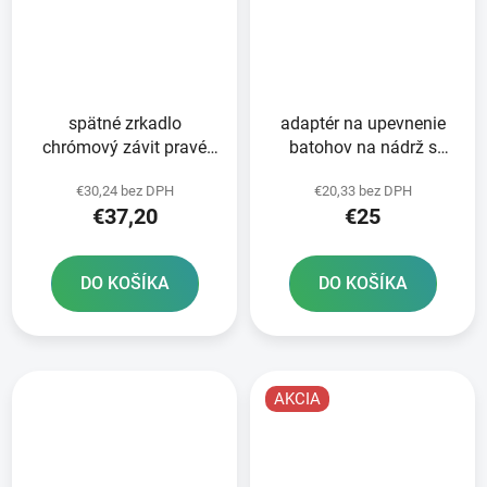
spätné zrkadlo
adaptér na upevnenie
chrómový závit pravé
batohov na nádrž s
M10 Q-TECH L
rýchloupínacím
€30,24 bez DPH
€20,33 bez DPH
systémom OXFORD
€37,20
€25
caps pre motocykle
Suzuki 5 skrutiek
DO KOŠÍKA
DO KOŠÍKA
AKCIA