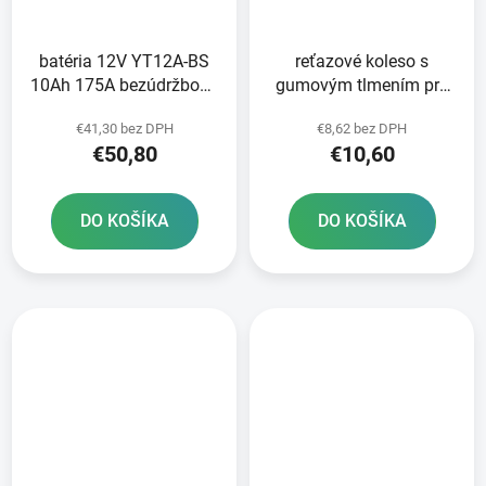
batéria 12V YT12A-BS
reťazové koleso s
10Ah 175A bezúdržbová
gumovým tlmením pre
MF AGM 150x87x105
sekundárne reťaze typ
€41,30 bez DPH
€8,62 bez DPH
FULBAT vrátane balenia
530 JT 18 zubov
€50,80
€10,60
elektrolytu
DO KOŠÍKA
DO KOŠÍKA