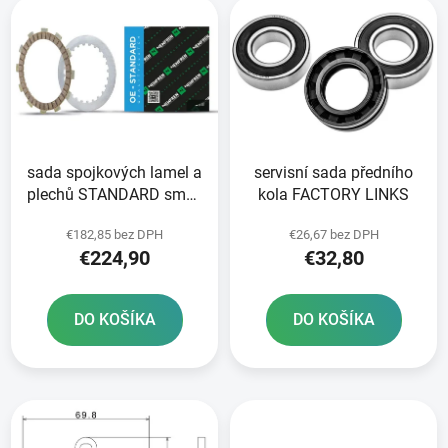
e
ý
p
p
r
i
o
s
d
p
u
r
k
sada spojkových lamel a
servisní sada předního
o
t
plechů STANDARD směs
kola FACTORY LINKS
d
o
NEWFREN 9+8 ks
u
v
€182,85 bez DPH
€26,67 bez DPH
k
€224,90
€32,80
t
o
DO KOŠÍKA
DO KOŠÍKA
v